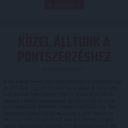
JEGYVÁSÁRLÁS
KÖZEL ÁLLTUNK A
PONTSZERZÉSHEZ
Közzétéve: 2019.05.11.
A már bajnok Ferencváros otthonában lépett pályára a DVSC
az OTP Bank Liga utolsó előtti fordulójában. A mérkőzés
előtt azt már tudni lehetett, hogy az Újpest hazai pályán
kikapott a Puskás Akadémiától, így biztos volt: ha a Loki
nyer a Groupama Arénában, megvan a harmadik hely. Nem
ígérkezett könnyű feladatnak, hiszen a zöld-fehérek az
elmúlt tíz mérkőzésen pontot sem veszítettek (utoljára
éppen Debrecenben botlottak, 2-1-re tudtunk nyerni), sőt