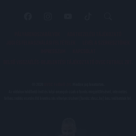
PÁLYARENDSZABÁLYOK
ADATKEZELÉSI TÁJÉKOZATÓ
JOGI ÉS FELHASZNÁLÁSI FELTÉTELEK
LEVÉL A SZERKESZTŐNEK
IMPRESSZUM
KAPCSOLAT
BELSŐ VISSZAÉLÉS-BEJELENTÉSI TÁJÉKOZTATÓ DVSC FUTBALL ZRT.
© 2026
DVSC Futball Zrt.
Minden jog fenntartva.
Az oldalon található írott és képi anyagok csak a forrás megjelölésével, internetes
felhasználás esetén élő hivatkozás elhelyezésével (forrás: dvsc.hu) használhatóak fel.