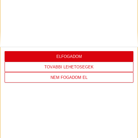
PJUNYIK JEREVÁN-DVSC
TOVÁBBJUTÁS A
KONFERENCIA LIGÁBAN
Bővebben →
VIDEÓ! SAJTÓTÁJÉKOZTATÓ
PJUNYIK
:
JEREVÁN-DVSC 0-0, GERT REMMEL
ÉRTÉKELÉSE
ELFOGADOM
Bővebben →
TOVÁBBI LEHETŐSÉGEK
NEM FOGADOM EL
LEGUTÓBBI EREDMÉNY