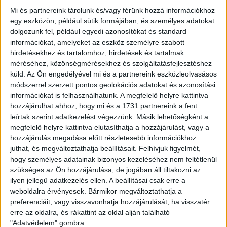
előny, Isael indította Varga Rolandot, aki az ötös jobb
Mi és partnereink tárolunk és/vagy férünk hozzá információkhoz
sarkától a hosszúba lőtt. A 72. percben megsérült kapusunk,
egy eszközön, például sütik formájában, és személyes adatokat
Nagy Sándor (nagy valószínűséggel elszakadt a combizma),
dolgozunk fel, például egyedi azonosítókat és standard
aki már nem tudta folytatni a játékot. A 74. percben Bódi lőtt
információkat, amelyeket az eszköz személyre szabott
a jobbösszekötő helyéről, ezúttal is Dibusz védett. Küzdött
hirdetésekhez és tartalomhoz, hirdetések és tartalmak
a Loki az egyenlítésért, megvoltak a lehetőségeink, a
méréséhez, közönségmérésekhez és szolgáltatásfejlesztéshez
Ferencváros már húzta az időt, ám sajnos nem sikerült
küld.
Az Ön engedélyével mi és a partnereink eszközleolvasásos
pontot szerezni.
módszerrel szerzett pontos geolokációs adatokat és azonosítási
információkat is felhasználhatunk. A megfelelő helyre kattintva
Bár kikapott a Loki, továbbra is a harmadik helyen áll, és ha
hozzájárulhat ahhoz, hogy mi és a 1731 partnereink a fent
az utolsó fordulóban hazai pályán legyőzi a Paksot, akkor
leírtak szerint adatkezelést végezzünk. Másik lehetőségként a
biztosan így is marad – a többi eredménytől függetlenül.
megfelelő helyre kattintva elutasíthatja a hozzájárulást, vagy a
hozzájárulás megadása előtt részletesebb információkhoz
OTP Bank Liga, 32. forduló
juthat, és megváltoztathatja beállításait.
Felhívjuk figyelmét,
Ferencváros – DVSC 2-1 (1-1)
hogy személyes adatainak bizonyos kezeléséhez nem feltétlenül
szükséges az Ön hozzájárulása, de jogában áll tiltakozni az
ilyen jellegű adatkezelés ellen. A beállításai csak erre a
Groupama Aréna, 10857 néző. Vezette: Pintér (Kóbor, Király)
weboldalra érvényesek. Bármikor megváltoztathatja a
FTC
: Dibusz – Lovrencsics G., Botka, Frimpong, Heister –
preferenciáit, vagy visszavonhatja hozzájárulását, ha visszatér
Haratin, Csonka – Isael (Bőle 77.), Tokmac (Böde 58.), Varga
erre az oldalra, és rákattint az oldal alján található
R. (Sigér 82.) – Szihnjevics
"Adatvédelem" gombra.
DVSC
: Nagy S. (Kosicky 72.) – Bényei, Szatmári, Pávkovics,