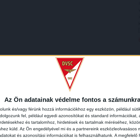
Az Ön adatainak védelme fontos a számunkr
rolunk és/vagy férünk hozzá információkhoz egy eszközön, például süti
olgozunk fel, például egyedi azonosítókat és standard információkat,
irdetésekhez és tartalomhoz, hirdetések és tartalmak méréséhez, kö
shez küld.
Az Ön engedélyével mi és a partnereink eszközleolvasásos m
datokat és azonosítási információkat is felhasználhatunk. A megfelelő h