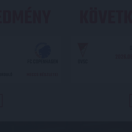
REDMÉNY
KÖVETK
O
2026.08
FC COPENHAGEN
DVSC
DORDULÓ
MECCS RÉSZLETEI