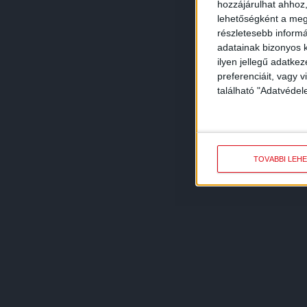
hozzájárulhat ahhoz,
lehetőségként a megf
részletesebb informác
adatainak bizonyos k
ilyen jellegű adatke
preferenciáit, vagy v
található "Adatvéde
TOVÁBBI LEH