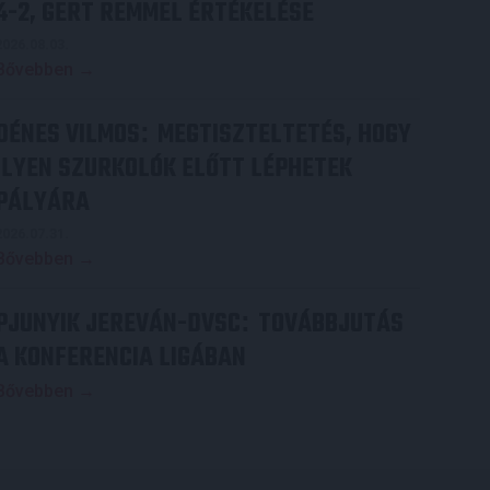
4-2, GERT REMMEL ÉRTÉKELÉSE
2026.08.03.
Bővebben →
DÉNES VILMOS
MEGTISZTELTETÉS, HOGY
:
ILYEN SZURKOLÓK ELŐTT LÉPHETEK
PÁLYÁRA
2026.07.31.
Bővebben →
PJUNYIK JEREVÁN-DVSC
TOVÁBBJUTÁS
:
A KONFERENCIA LIGÁBAN
Bővebben →