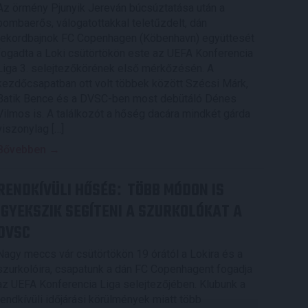
Az örmény Pjunyik Jereván búcsúztatása után a
bombaerős, válogatottakkal teletűzdelt, dán
rekordbajnok FC Copenhagen (Köbenhavn) együttesét
fogadta a Loki csütörtökön este az UEFA Konferencia
Liga 3. selejtezőkörének első mérkőzésén. A
kezdőcsapatban ott volt többek között Szécsi Márk,
Batik Bence és a DVSC-ben most debütáló Dénes
Vilmos is. A találkozót a hőség dacára mindkét gárda
viszonylag […]
Bővebben →
RENDKÍVÜLI HŐSÉG
TÖBB MÓDON IS
:
IGYEKSZIK SEGÍTENI A SZURKOLÓKAT A
DVSC
Nagy meccs vár csütörtökön 19 órától a Lokira és a
szurkolóira, csapatunk a dán FC Copenhagent fogadja
az UEFA Konferencia Liga selejtezőjében. Klubunk a
rendkívüli időjárási körülmények miatt több