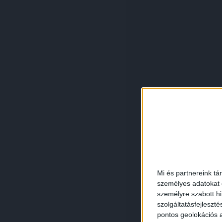
Mi és partnereink tá
személyes adatokat d
személyre szabott h
szolgáltatásfejleszté
pontos geolokációs a