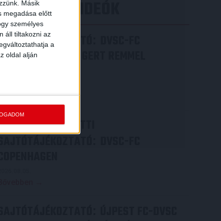
LEGÚJABB VIDEÓK
ezzünk. Másik
ás megadása előtt
hogy személyes
áll tiltakozni az
SAJTÓTÁJÉKOZTATÓ
DVSC-FC
:
egváltoztathatja a
COPENHAGEN 0-3, GERT REMMEL
z oldal alján
ÉRTÉKELÉSE
2026.08.07.
Bővebben →
FOGADOM
VIDEÓ! MECCS ELŐTTI
SAJTÓTÁJÉKOZTATÓ
DVSC-FC
:
COPENHAGEN
2026.08.05.
Bővebben →
SAJTÓTÁJÉKOZTATÓ
ÚJPEST FC-DVSC
: