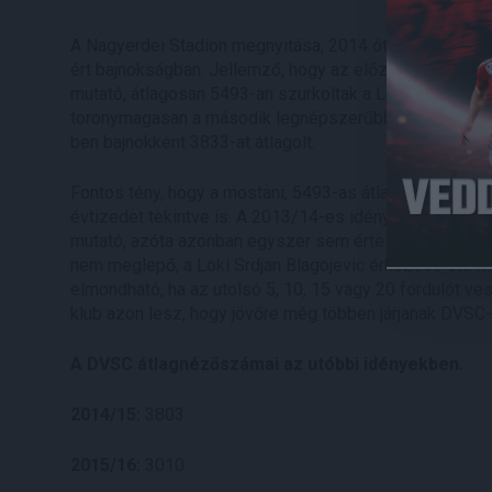
A Nagyerdei Stadion megnyitása, 2014 óta nem volt o
ért bajnokságban. Jellemző, hogy az előző idényhez ké
mutató, átlagosan 5493-an szurkoltak a Lokinak a Nag
toronymagasan a második legnépszerűbb csapat volt 
ben bajnokként 3833-at átlagolt.
Fontos tény, hogy a mostani, 5493-as átlag nemcsak 
évtizedet tekintve is. A 2013/14-es idény második fel
mutató, azóta azonban egyszer sem érte el nemhogy a
nem meglepő, a Loki Srdjan Blagojevic érkezése óta
elmondható, ha az utolsó 5, 10, 15 vagy 20 fordulót v
klub azon lesz, hogy jövőre még többen járjanak DVS
A DVSC átlagnézőszámai az utóbbi idényekben.
2014/15:
3803
2015/16:
3010