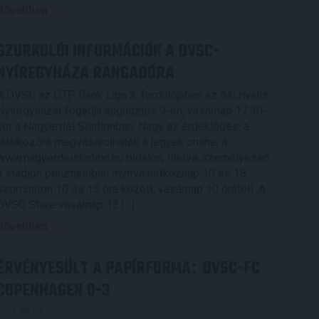
Bővebben →
SZURKOLÓI INFORMÁCIÓK A DVSC-
NYÍREGYHÁZA RANGADÓRA
A DVSC az OTP Bank Liga 3. fordulójában az ősi rivális
Nyíregyházát fogadja augusztus 9-én, vasárnap 17.30-
kor a Nagyerdei Stadionban. Nagy az érdeklődés, a
találkozóra megvásárolhatók a jegyek online, a
www.nagyerdeistadion.hu oldalon, illetve személyesen
a stadion pénztáraiban (nyitva hétköznap 10 és 18,
szombaton 10 és 15 óra között, vasárnap 10 órától). A
DVSC Store vasárnap 12 […]
Bővebben →
ÉRVÉNYESÜLT A PAPÍRFORMA
DVSC-FC
:
COPENHAGEN 0-3
2026.08.06.