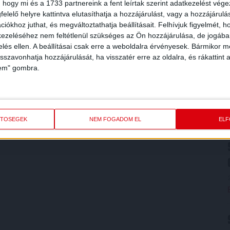
 hogy mi és a 1733 partnereink a fent leírtak szerint adatkezelést vég
elelő helyre kattintva elutasíthatja a hozzájárulást, vagy a hozzájárul
iókhoz juthat, és megváltoztathatja beállításait.
Felhívjuk figyelmét, 
ezeléséhez nem feltétlenül szükséges az Ön hozzájárulása, de jogában 
zelés ellen. A beállításai csak erre a weboldalra érvényesek. Bármikor m
isszavonhatja hozzájárulását, ha visszatér erre az oldalra, és rákattint a
lem" gombra.
ETŐSÉGEK
NEM FOGADOM EL
EL