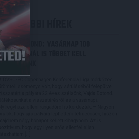
LEGUTÓBBI HÍREK
VAJDA BOTOND
VASÁRNAP 100
:
SZÁZALÉKNÁL IS TÖBBET KELL
BELEADNUNK
2026.08.07.
A DVSC-FC Copenhagen Konferencia Liga mérkőzés
örömteli eseménye volt, hogy sérüléséből felépülve
visszatért a pályára 22 éves szélsőnk, Vajda Botond.
Játékosunkat a visszatérésről és a vasárnapi,
Nyíregyháza elleni rangadóról is kérdeztük. – Nagyon
örülök, hogy újra pályára léphettem tétmeccsen, hiszen
majdnem négy hónapot kellett kihagynom. Az is
pozitívum, hogy egy ilyen erős ellenfél ellen
játszhattam […]