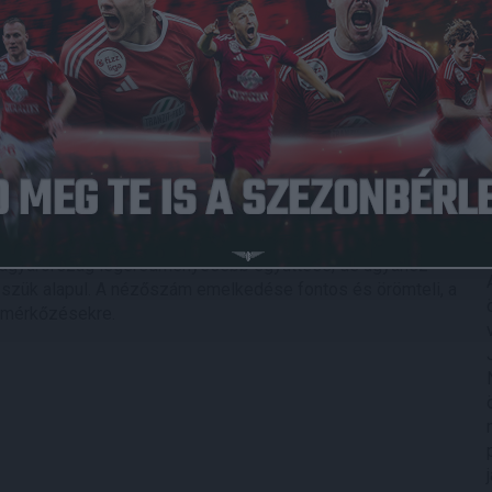
lyan magas a DVSC átlagnézőszáma, mint a nemrég véget
pest (3775) több mint 40 százalékkal(!) emelkedett ez a
yerdei Stadionban. Ezzel a DVSC az FTC mögött
Magyarországon, a még megemlítendő Diósgyőr az NB II-
az előző szezonhoz képest kiemelkedő, hanem az elmúlt
ében nyitott meg a Nagyerdei Stadion, akkor 7500 volt ez a
z 5000-et, még a 4000-et sem. A kiugró érdeklődés persze
 Magyarország legeredményesebb együttese, de ugyanez
esszük alapul. A nézőszám emelkedése fontos és örömteli, a
C-mérkőzésekre.