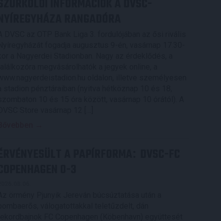
SZURKOLÓI INFORMÁCIÓK A DVSC-
NYÍREGYHÁZA RANGADÓRA
A DVSC az OTP Bank Liga 3. fordulójában az ősi rivális
Nyíregyházát fogadja augusztus 9-én, vasárnap 17.30-
kor a Nagyerdei Stadionban. Nagy az érdeklődés, a
találkozóra megvásárolhatók a jegyek online, a
www.nagyerdeistadion.hu oldalon, illetve személyesen
a stadion pénztáraiban (nyitva hétköznap 10 és 18,
szombaton 10 és 15 óra között, vasárnap 10 órától). A
DVSC Store vasárnap 12 […]
Bővebben →
ÉRVÉNYESÜLT A PAPÍRFORMA
DVSC-FC
:
COPENHAGEN 0-3
2026.08.06.
Az örmény Pjunyik Jereván búcsúztatása után a
bombaerős, válogatottakkal teletűzdelt, dán
rekordbajnok FC Copenhagen (Köbenhavn) együttesét