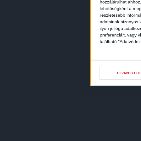
hozzájárulhat ahhoz,
lehetőségként a megf
részletesebb informác
adatainak bizonyos k
ilyen jellegű adatke
preferenciáit, vagy v
található "Adatvéde
TOVÁBBI LEH