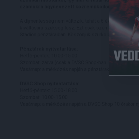
számukra úgynevezett közreműködői helyjegyet vá
A díjmentesség nem változik, tehát a 6 éven aluliak be
kiváltására szükség lesz. Ezt csak személyesen lehet
Stadion pénztáraiban. Köszönjük szurkolóink megértés
Pénztárak nyitvatartása:
Hétfő-péntek: 10.00-15.00
Szombat: zárva (csak a DVSC Shop-ban lévő pénztárban 
Vasárnap: a mérkőzés napján a pénztárak 10 órakor nyi
DVSC Shop nyitvatartása:
Hétfő-péntek: 15.00-18.00
Szombat: 10.00-15.00
Vasárnap: a mérkőzés napján a DVSC Shop 10 órakor n