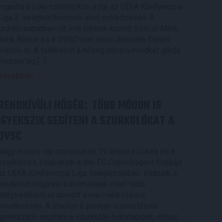
fogadta a Loki csütörtökön este az UEFA Konferencia
Liga 3. selejtezőkörének első mérkőzésén. A
kezdőcsapatban ott volt többek között Szécsi Márk,
Batik Bence és a DVSC-ben most debütáló Dénes
Vilmos is. A találkozót a hőség dacára mindkét gárda
viszonylag […]
Bővebben →
RENDKÍVÜLI HŐSÉG
TÖBB MÓDON IS
:
IGYEKSZIK SEGÍTENI A SZURKOLÓKAT A
DVSC
Nagy meccs vár csütörtökön 19 órától a Lokira és a
szurkolóira, csapatunk a dán FC Copenhagent fogadja
az UEFA Konferencia Liga selejtezőjében. Klubunk a
rendkívüli időjárási körülmények miatt több
intézkedésről is döntött a mai mérkőzésre
vonatkozóan. A stadion 6 pontján vízosztással
igyekszünk segíteni a szurkolók hidratációját, ehhez