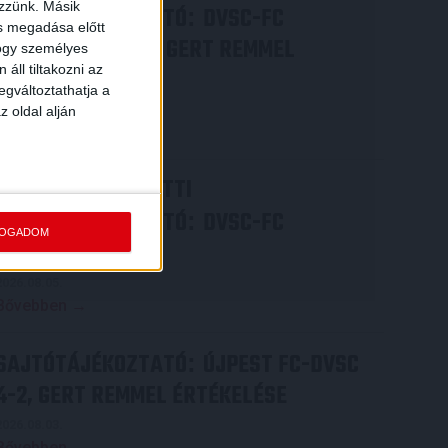
ezzünk. Másik
SAJTÓTÁJÉKOZTATÓ
DVSC-FC
:
ás megadása előtt
COPENHAGEN 0-3, GERT REMMEL
hogy személyes
áll tiltakozni az
ÉRTÉKELÉSE
egváltoztathatja a
2026.08.07.
z oldal alján
Bővebben →
VIDEÓ! MECCS ELŐTTI
SAJTÓTÁJÉKOZTATÓ
DVSC-FC
:
FOGADOM
COPENHAGEN
2026.08.05.
Bővebben →
SAJTÓTÁJÉKOZTATÓ
ÚJPEST FC-DVSC
:
4-2, GERT REMMEL ÉRTÉKELÉSE
2026.08.03.
Bővebben →