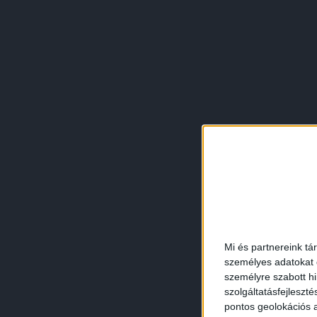
Mi és partnereink tá
személyes adatokat d
személyre szabott h
szolgáltatásfejleszté
pontos geolokációs a