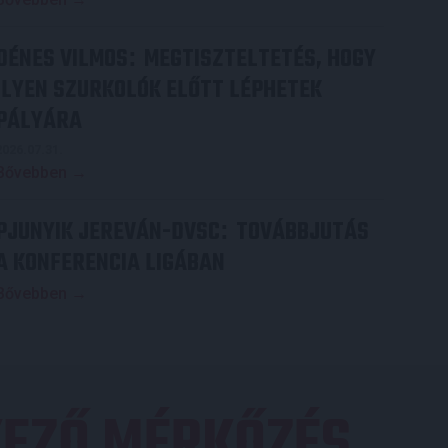
DÉNES VILMOS
MEGTISZTELTETÉS, HOGY
:
ILYEN SZURKOLÓK ELŐTT LÉPHETEK
PÁLYÁRA
2026.07.31.
Bővebben →
PJUNYIK JEREVÁN-DVSC
TOVÁBBJUTÁS
:
A KONFERENCIA LIGÁBAN
Bővebben →
EZŐ MÉRKŐZÉS