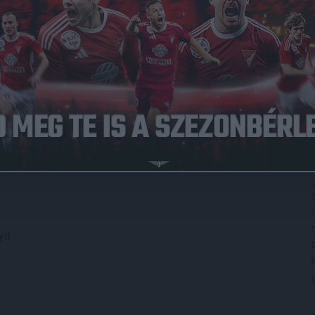
ltani.
lépésért nem kell majd fizetni, azonban a közreműködői jegy
 megtenni, mégpedig a DVSC Shopban, illetve a Nagyerdei
ét!
lehet jegyet váltani)
tnak
yit