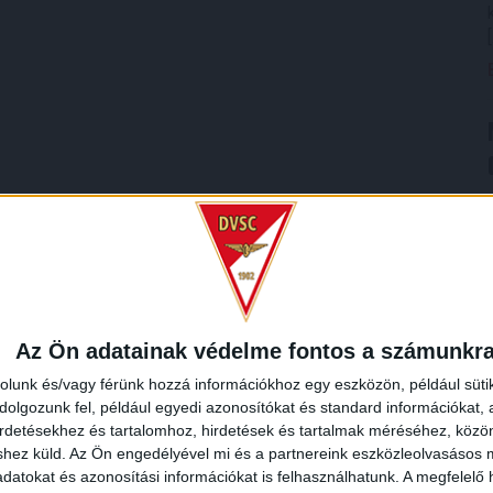
Az Ön adatainak védelme fontos a számunkr
rolunk és/vagy férünk hozzá információkhoz egy eszközön, például süti
olgozunk fel, például egyedi azonosítókat és standard információkat,
irdetésekhez és tartalomhoz, hirdetések és tartalmak méréséhez, kö
shez küld.
Az Ön engedélyével mi és a partnereink eszközleolvasásos m
datokat és azonosítási információkat is felhasználhatunk. A megfelelő h