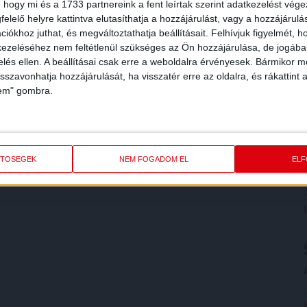
 hogy mi és a 1733 partnereink a fent leírtak szerint adatkezelést vég
elelő helyre kattintva elutasíthatja a hozzájárulást, vagy a hozzájárul
iókhoz juthat, és megváltoztathatja beállításait.
Felhívjuk figyelmét, 
ezeléséhez nem feltétlenül szükséges az Ön hozzájárulása, de jogában 
zelés ellen. A beállításai csak erre a weboldalra érvényesek. Bármikor m
isszavonhatja hozzájárulását, ha visszatér erre az oldalra, és rákattint a
lem" gombra.
ETŐSÉGEK
NEM FOGADOM EL
EL