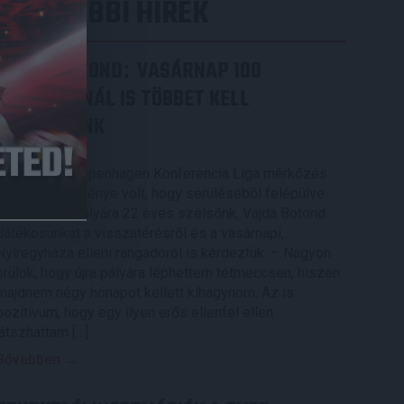
LEGUTÓBBI HÍREK
VAJDA BOTOND
VASÁRNAP 100
:
SZÁZALÉKNÁL IS TÖBBET KELL
BELEADNUNK
2026.08.07.
A DVSC-FC Copenhagen Konferencia Liga mérkőzés
örömteli eseménye volt, hogy sérüléséből felépülve
visszatért a pályára 22 éves szélsőnk, Vajda Botond.
Játékosunkat a visszatérésről és a vasárnapi,
Nyíregyháza elleni rangadóról is kérdeztük. – Nagyon
örülök, hogy újra pályára léphettem tétmeccsen, hiszen
majdnem négy hónapot kellett kihagynom. Az is
pozitívum, hogy egy ilyen erős ellenfél ellen
játszhattam […]
Bővebben →