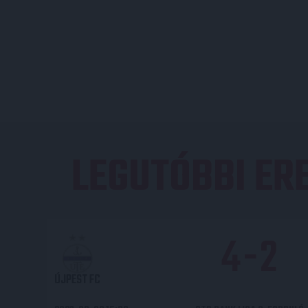
LEGUTÓBBI E
4
-
2
ÚJPEST FC