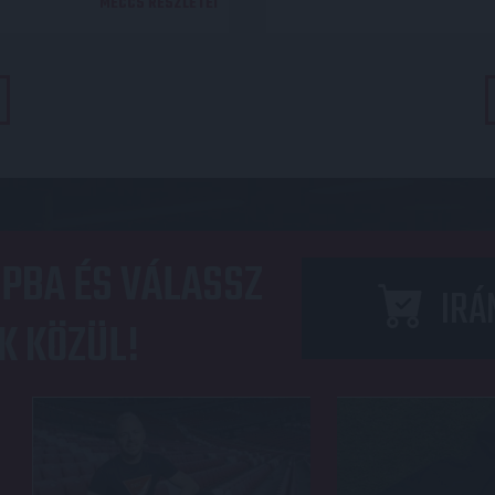
MECCS RÉSZLETEI
PBA ÉS VÁLASSZ
IRÁ
K KÖZÜL!