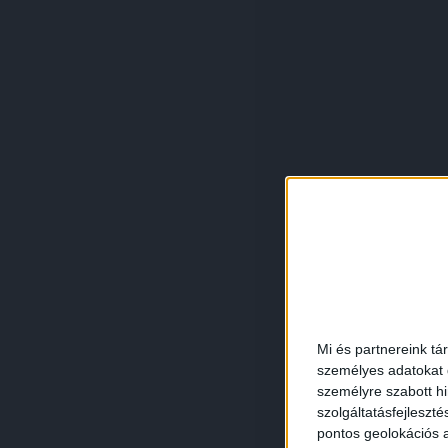
Mi és partnereink tá
személyes adatokat d
személyre szabott h
szolgáltatásfejleszté
pontos geolokációs a