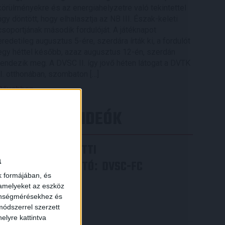
körülményekre és az energiahelyzetre való tekintettel
úgy döntött, hogy elhalasztja az NB III. Észak-keleti
csoportjának második fordulóját. A játéknapot
eredetileg augusztus 5-ére, szerdára írták ki, a fordulót
egy héttel később, azaz augusztus 12-én, szerdán
rendezik meg. A DVSC II. így jövő héten látogat a DVTK
II. otthonában, szombaton […]
Bővebben →
LEGÚJABB VIDEÓK
VIDEÓ! MECCS ELŐTTI
a
SAJTÓTÁJÉKOZTATÓ
DVSC-FC
:
k formájában, és
COPENHAGEN
 amelyeket az eszköz
zönségmérésekhez és
2026.08.05.
ódszerrel szerzett
Bővebben →
elyre kattintva