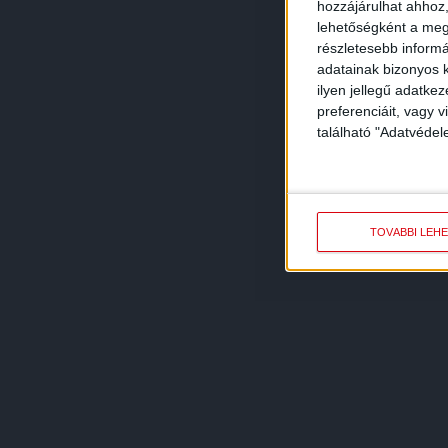
hozzájárulhat ahhoz,
lehetőségként a megf
részletesebb informác
adatainak bizonyos k
ilyen jellegű adatke
preferenciáit, vagy v
található "Adatvéde
TOVÁBBI LEH