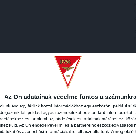
Az Ön adatainak védelme fontos a számunkr
rolunk és/vagy férünk hozzá információkhoz egy eszközön, például süti
olgozunk fel, például egyedi azonosítókat és standard információkat,
irdetésekhez és tartalomhoz, hirdetések és tartalmak méréséhez, kö
shez küld.
Az Ön engedélyével mi és a partnereink eszközleolvasásos m
datokat és azonosítási információkat is felhasználhatunk. A megfelelő h