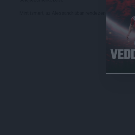
Mint ismert, az Alessandriában rendezendő találkozó 2