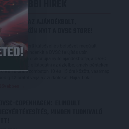
LEGUTÓBBI HÍREK
MEGÚJULT AZ AJÁNDÉKBOLT,
CSÜTÖRTÖKÖN NYIT A DVSC STORE!
2026.08.05.
Ízléses, korszerű külsővel és belsővel, megújult
kínálattal vár mindenkit a DVSC felújítás után
csütörtökön 16 órakor újra nyitó ajándékboltja, a DVSC
Store. Érdemes ellátogatni az üzletbe, amely pénteken
10 és 18 óra, szombaton 10 és 15 óra között, vasárnap
pedig 12 órától várja a szurkolókat. Hajrá, Loki!
Bővebben →
DVSC-COPENHAGEN
ELINDULT
:
JEGYÉRTÉKESÍTÉS, MINDEN TUDNIVALÓ
ITT!