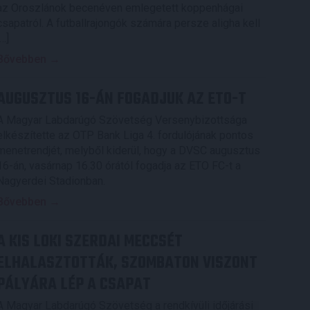
az Oroszlánok becenéven emlegetett koppenhágai
csapatról. A futballrajongók számára persze aligha kell
[…]
Bővebben →
AUGUSZTUS 16-ÁN FOGADJUK AZ ETO-T
A Magyar Labdarúgó Szövetség Versenybizottsága
elkészítette az OTP Bank Liga 4. fordulójának pontos
menetrendjét, melyből kiderül, hogy a DVSC augusztus
16-án, vasárnap 16.30 órától fogadja az ETO FC-t a
Nagyerdei Stadionban.
Bővebben →
A KIS LOKI SZERDAI MECCSÉT
ELHALASZTOTTÁK, SZOMBATON VISZONT
PÁLYÁRA LÉP A CSAPAT
A Magyar Labdarúgó Szövetség a rendkívüli időjárási