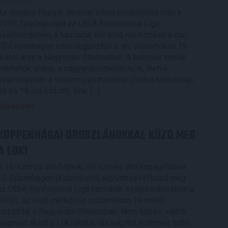
2026.08.04.
Az örmény Pjunyik Jereván elleni továbbjutás után a
DVSC folytatja útját az UEFA Konferencia Liga
selejtezőjében, a harmadik kör első mérkőzése a dán
FC Copenhagen ellen augusztus 6-án, csütörtökön 19
órától lesz a Nagyerdei Stadionban. A belépők immár
elérhetők online, a nagyerdeistadion.hu-n, illetve
személyesen a stadion pénztáraiban (nyitva hétköznap
10 és 18 óra között). Íme, […]
Bővebben →
KOPPENHÁGAI OROSZLÁNOKKAL KÜZD MEG
A LOKI
A 16-szoros dán bajnok, 10-szeres dán kupagyőztes
FC Copenhagen (Köbenhavn) együttesével küzd meg
az UEFA Konferencia Liga harmadik selejtezőkörében a
DVSC, az első mérkőzés csütörtökön 19 órától
kezdődik a Nagyerdei Stadionban. Nem túlzás, valódi
nagyvad akadt a Loki útjába, lássuk, mit érdemes tudni