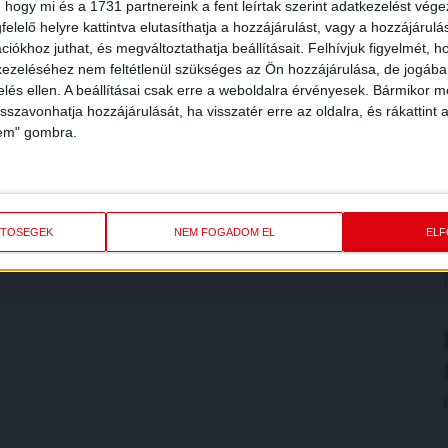
 hogy mi és a 1731 partnereink a fent leírtak szerint adatkezelést vég
elelő helyre kattintva elutasíthatja a hozzájárulást, vagy a hozzájárul
iókhoz juthat, és megváltoztathatja beállításait.
Felhívjuk figyelmét, 
ezeléséhez nem feltétlenül szükséges az Ön hozzájárulása, de jogában 
zelés ellen. A beállításai csak erre a weboldalra érvényesek. Bármikor m
isszavonhatja hozzájárulását, ha visszatér erre az oldalra, és rákattint a
lem" gombra.
ETŐSÉGEK
NEM FOGADOM EL
EL