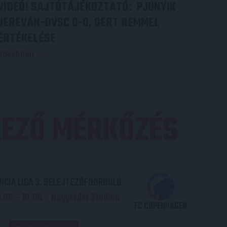
VIDEÓ! SAJTÓTÁJÉKOZTATÓ
PJUNYIK
:
JEREVÁN-DVSC 0-0, GERT REMMEL
ÉRTÉKELÉSE
Bővebben →
EZŐ MÉRKŐZÉS
CIA LIGA 3. SELEJTEZŐFDORDULÓ
06. - 19
00
Nagyerdei Stadion
:
FC COPENHAGEN