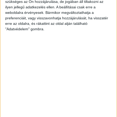
szükséges az Ön hozzájárulása, de jogában áll tiltakozni az
ilyen jellegű adatkezelés ellen. A beállításai csak erre a
weboldalra érvényesek. Bármikor megváltoztathatja a
preferenciáit, vagy visszavonhatja hozzájárulását, ha visszatér
erre az oldalra, és rákattint az oldal alján található
"Adatvédelem" gombra.
Kundrák Norbert elmondta, fizikálisan teljesen rendben van,
viszont a meccshiány még érződik a játékán. –
A térdem
miatt egy évet, egy hasfal sérülés miatt pedig fél évet
hagytam ki, ez a másfél esztendő pedig meglátszódik.
Megmondom őszintén, meglepett, amikor Joao Janeiro
kezdőként számított rám a Kisvárda elleni nyitányon, hiszen
hosszú kihagyás után kaptam lehetőséget. Talán egy picit
túlizgultam azt a bajnokit, mégiscsak az első tétmeccsem
volt két év után. Előfordult, hogy az utolsó pillanatokban