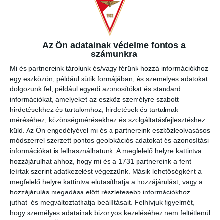
–
Örültem, hogy egy évvel ezelőtt visszatértem kölcsönből a
DVSC-hez. Jó közegbe kerültem, a csapat 90%-át ismertem,
és az akkori edző is jól fogadott, ám az egyik edzésen egy
egymás közti játék során egy szerencsétlen mozdulatot
Az Ön adatainak védelme fontos a
követően roppant a térdem. Már akkor éreztem, hogy nagy a
számunkra
baj, és sajnos ez a vizsgálatok után is igaznak bizonyult, hisz
Mi és partnereink tárolunk és/vagy férünk hozzá információkhoz
elszakadt a keresztszalag a jobb térdemben. A műtétig
egy eszközön, például sütik formájában, és személyes adatokat
nagyon nehéz volt, nem tudtam pozitívan előretekinteni. A
dolgozunk fel, például egyedi azonosítókat és standard
sérülés után két héttel megoperáltak, majd kezdetét vette a
információkat, amelyeket az eszköz személyre szabott
hosszas rehabilitáció. Két hónappal később már olyan
hirdetésekhez és tartalomhoz, hirdetések és tartalmak
dolgokat is tudtam csinálni, ami addig elképzelhetetlen volt,
méréséhez, közönségmérésekhez és szolgáltatásfejlesztéshez
gondolok itt az erősítésre és a biciklizésre, majd szépen
küld.
Az Ön engedélyével mi és a partnereink eszközleolvasásos
fokozatosan a pályán folytattam a munkát. Ahogy haladtunk
módszerrel szerzett pontos geolokációs adatokat és azonosítási
előre az időben, egyre jobban alakult a lábam és a kedvem.
információkat is felhasználhatunk. A megfelelő helyre kattintva
Persze rengeteget segített a családom, a barátnőm, a
hozzájárulhat ahhoz, hogy mi és a 1731 partnereink a fent
barátaim, ők voltak, akik elterelték a gondolataimat a
leírtak szerint adatkezelést végezzünk. Másik lehetőségként a
sérülésről.
megfelelő helyre kattintva elutasíthatja a hozzájárulást, vagy a
hozzájárulás megadása előtt részletesebb információkhoz
juthat, és megváltoztathatja beállításait.
Felhívjuk figyelmét,
hogy személyes adatainak bizonyos kezeléséhez nem feltétlenül