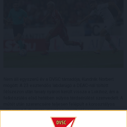
Nem áll egyszerű év a DVSC támadója, Kundrák Norbert
mögött. A 23 esztendős labdarúgó a DEAC-nál töltött
félszezon után tavaly nyáron került vissza a Lokihoz, ám a
felkészülés első hetében súlyos térdsérülést szenvedett. A
műtét után szerencsére teljesen felépült a korosztályos
válogatott futballista, akivel az elmúlt időszakról
beszélgettünk.