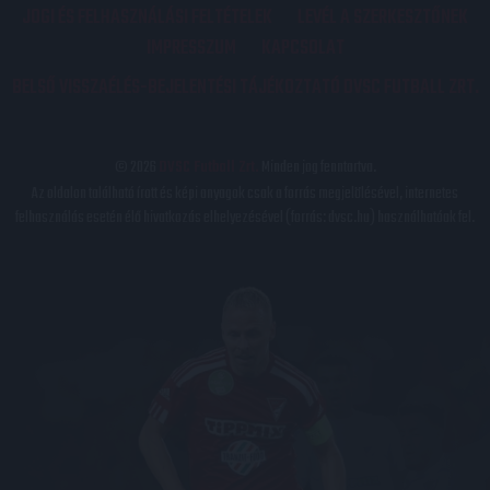
JOGI ÉS FELHASZNÁLÁSI FELTÉTELEK
LEVÉL A SZERKESZTŐNEK
IMPRESSZUM
KAPCSOLAT
BELSŐ VISSZAÉLÉS-BEJELENTÉSI TÁJÉKOZTATÓ DVSC FUTBALL ZRT.
© 2026
DVSC Futball Zrt.
Minden jog fenntartva.
Az oldalon található írott és képi anyagok csak a forrás megjelölésével, internetes
felhasználás esetén élő hivatkozás elhelyezésével (forrás: dvsc.hu) használhatóak fel.