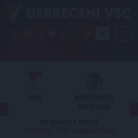
DVSC
NYÍREGYHÁZA
SPARTACUS
OTP BANK LIGA 3. FORDULÓ
2026.08.09. - 17
30
Nagyerdei Stadion
: