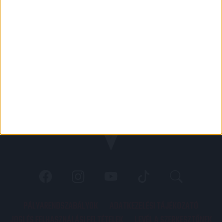
PÁLYARENDSZABÁLYOK
ADATKEZELÉSI TÁJÉKOZATÓ
JOGI ÉS FELHASZNÁLÁSI FELTÉTELEK
LEVÉL A SZERKESZTŐNEK