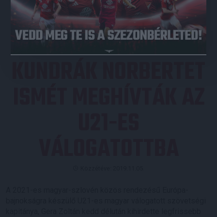
JEGYVÁSÁRLÁS
KUNDRÁK NORBERTET
ISMÉT MEGHÍVTÁK AZ
U21-ES
VÁLOGATOTTBA
Közzétéve: 2019.11.05.
A 2021-es magyar-szlovén közös rendezésű Európa-
bajnokságra készülő U21-es magyar válogatott szövetségi
kapitánya, Gera Zoltán kedd délután kihirdette legfrissebb