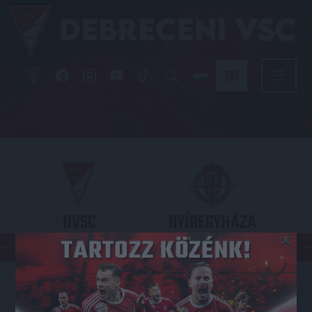
DVSC
NYÍREGYHÁZA
×
SPARTACUS
OTP BANK LIGA 3. FORDULÓ
2026.08.09. - 17
30
Nagyerdei Stadion
: