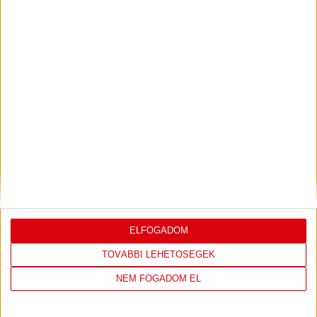
PJUNYIK JEREVÁN-DVSC
TOVÁBBJUTÁS A
:
KONFERENCIA LIGÁBAN
Bővebben →
LEGUTÓBBI EREDMÉNY
ELFOGADOM
TOVÁBBI LEHETŐSÉGEK
DVSC
FC
COPENHAGEN
NEM FOGADOM EL