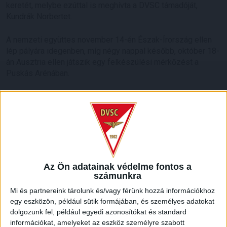
keretét, melybe ezúttal is meghívta a DVSC támadóját,
Kundrák Norbertet.
A nemzeti együttes november 14-én Észak-Írország ellen
lép pályára idegenben, míg négy nappal később, október 18-
án Ausztria ellen játszik egy felkészülési mérkőzést a
Puskás Arénában.
Mint ismert, Kundrák Norbert a korábbiakban is alapembere
volt a korosztályos válogatottnak. Egyre több lehetőséget
kap a Loki felnőttcsapatában is, az elmúlt hétvégén a Paks
elleni bajnokin pedig megszerezte első gólját az NB I-ben.
Az Ön adatainak védelme fontos a
számunkra
HB
Mi és partnereink tárolunk és/vagy férünk hozzá információkhoz
LEGUTÓBBI HÍREK
egy eszközön, például sütik formájában, és személyes adatokat
dolgozunk fel, például egyedi azonosítókat és standard
információkat, amelyeket az eszköz személyre szabott