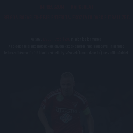
IMPRESSZUM
KAPCSOLAT
BELSŐ VISSZAÉLÉS-BEJELENTÉSI TÁJÉKOZTATÓ DVSC FUTBALL ZRT.
© 2026
DVSC Futball Zrt.
Minden jog fenntartva.
Az oldalon található írott és képi anyagok csak a forrás megjelölésével, internetes
felhasználás esetén élő hivatkozás elhelyezésével (forrás: dvsc.hu) használhatóak fel.