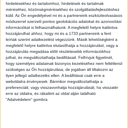
hirdetésekhez és tartalomhoz, hirdetések és tartalmak
70 ÉVES LETT KEREKES GYÖRGY, A VALAHA
méréséhez, közönségmérésekhez és szolgáltatásfejlesztéshez
VOLT EGYIK LEGJOBB DEBRECENI CSATÁR
küld.
Az Ön engedélyével mi és a partnereink eszközleolvasásos
módszerrel szerzett pontos geolokációs adatokat és azonosítási
2026.08.08.
információkat is felhasználhatunk. A megfelelő helyre kattintva
Ma ünnepli 70. születésnapját Kerekes György. A debreceni
hozzájárulhat ahhoz, hogy mi és a 1733 partnereink a fent
születésű támadó a debreceni Titászban, majd a DMTE-ben
leírtak szerint adatkezelést végezzünk. Másik lehetőségként a
kezdte, később játszott Pécsen, az Újpestben, az FTC-ben
megfelelő helyre kattintva elutasíthatja a hozzájárulást, vagy a
és a Videotonban is, ám pályafutása csúcspontját
hozzájárulás megadása előtt részletesebb információkhoz
egyértelműen a Lokiban töltött évek jelentették. A népszerű
juthat, és megváltoztathatja beállításait.
Felhívjuk figyelmét,
Gurigának hihetetlen érzéke volt a játékhoz és a
hogy személyes adatainak bizonyos kezeléséhez nem feltétlenül
gólszerzéshez, amit jól mutat, hogy a DMVSC-ben eltöltött
szükséges az Ön hozzájárulása, de jogában áll tiltakozni az
[…]
ilyen jellegű adatkezelés ellen. A beállításai csak erre a
weboldalra érvényesek. Bármikor megváltoztathatja a
Bővebben →
preferenciáit, vagy visszavonhatja hozzájárulását, ha visszatér
erre az oldalra, és rákattint az oldal alján található
VAJDA BOTOND
VASÁRNAP 100
:
"Adatvédelem" gombra.
SZÁZALÉKNÁL IS TÖBBET KELL BELEADNUNK
2026.08.07.
A DVSC-FC Copenhagen Konferencia Liga mérkőzés