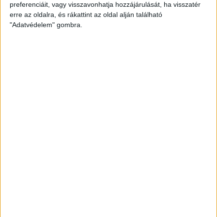
preferenciáit, vagy visszavonhatja hozzájárulását, ha visszatér
erre az oldalra, és rákattint az oldal alján található
"Adatvédelem" gombra.
Játékosunk elmondta, követi a csapat szereplését, és ha bár
a helyszínen nem is, lélekben ott van a társaival. –
Volt egy
kisebb „hullámvölgy”, a Mezőkövesd és a Paks elleni
találkozón sem állt mellettünk a szerencse, a ZTE-meccs
viszont csodálatosra sikerült, melyen szinte minden
helyzetünket gólra váltottunk.
Kusnyir Erik tehát folyamatosan készül a mielőbbi
visszatérésre. –
A magyar válogatott rehabilitációs
edzőjénél zajlik a munka. Egyelőre napi két foglalkozásom
van, melyben kezelésekre járok és erősítek. A megfelelő
fázisában van a felépülésem, szerencsére minden rendben
halad, és várom a következő lépcsőfokokat.