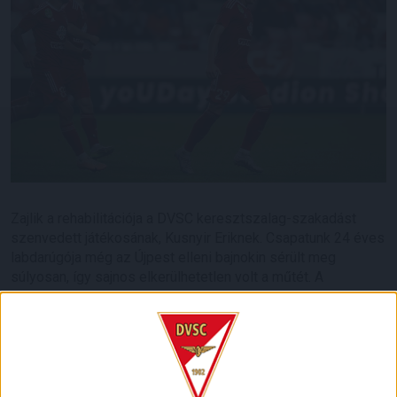
Zajlik a rehabilitációja a DVSC keresztszalag-szakadást
szenvedett játékosának, Kusnyir Eriknek. Csapatunk 24 éves
labdarúgója még az Újpest elleni bajnokin sérült meg
súlyosan, így sajnos elkerülhetetlen volt a műtét. A
németországi beavatkozás jól sikerült, Erik pedig pozitívan
tekint az előtte álló időszakra.
–
Túl vagyok a rosszabb perióduson, jól érzem magam
jelenleg. A műtét után kezdetben komoly fájdalmaim voltak,
viszont a napokban már elhagyhatom a mankót és