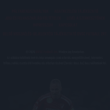
PÁLYARENDSZABÁLYOK
ADATKEZELÉSI TÁJÉKOZATÓ
JOGI ÉS FELHASZNÁLÁSI FELTÉTELEK
LEVÉL A SZERKESZTŐNEK
IMPRESSZUM
KAPCSOLAT
BELSŐ VISSZAÉLÉS-BEJELENTÉSI TÁJÉKOZTATÓ DVSC FUTBALL ZRT.
© 2026
DVSC Futball Zrt.
Minden jog fenntartva.
Az oldalon található írott és képi anyagok csak a forrás megjelölésével, internetes
felhasználás esetén élő hivatkozás elhelyezésével (forrás: dvsc.hu) használhatóak fel.