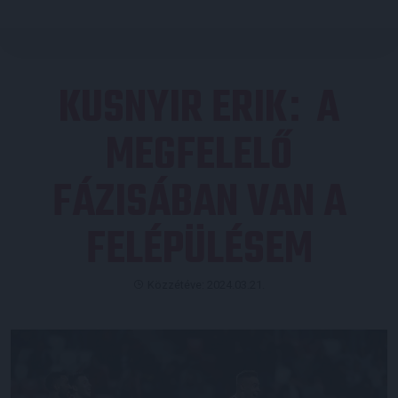
KUSNYIR ERIK
A
:
MEGFELELŐ
FÁZISÁBAN VAN A
FELÉPÜLÉSEM
Közzétéve: 2024.03.21.