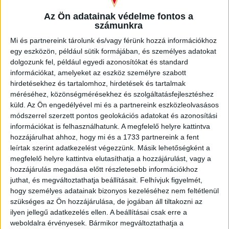
kezdődhet az erős munka –
fogalmazott Kusnyir Erik, aki
Az Ön adatainak védelme fontos a
pontosan emlékszik a sérülés pillanatára. –
Egy egyszerű
számunkra
kitámasztás volt, amit egy meccsen védőként rengetegszer
Mi és partnereink tárolunk és/vagy férünk hozzá információkhoz
alkalmazok. Hallottam egy kisebb reccsenést, és már ott
egy eszközön, például sütik formájában, és személyes adatokat
sejtettem, hogy nem lesz jó vége, és a vizsgálatok ezt sajnos
dolgozunk fel, például egyedi azonosítókat és standard
bebizonyították. Megviseltek a történtek, hisz sok időre
információkat, amelyeket az eszköz személyre szabott
dőltem ki, de rengeteg segítséget kaptam. A barátaim, a
hirdetésekhez és tartalomhoz, hirdetések és tartalmak
családom és a feleségem is tartotta bennem a lelket, és a
méréséhez, közönségmérésekhez és szolgáltatásfejlesztéshez
csapatársaim támogatása is nagyon jólesett. A műtét előtt és
küld.
Az Ön engedélyével mi és a partnereink eszközleolvasásos
után is érdeklődtek, tényleg olyanok vagyunk, mint egy kis
módszerrel szerzett pontos geolokációs adatokat és azonosítási
család, jót tett a lelkemnek, hogy gondoltak rám, nagy
információkat is felhasználhatunk. A megfelelő helyre kattintva
köszönettel tartozom nekik is.
hozzájárulhat ahhoz, hogy mi és a 1733 partnereink a fent
leírtak szerint adatkezelést végezzünk. Másik lehetőségként a
megfelelő helyre kattintva elutasíthatja a hozzájárulást, vagy a
hozzájárulás megadása előtt részletesebb információkhoz
juthat, és megváltoztathatja beállításait.
Felhívjuk figyelmét,
hogy személyes adatainak bizonyos kezeléséhez nem feltétlenül
szükséges az Ön hozzájárulása, de jogában áll tiltakozni az
ilyen jellegű adatkezelés ellen. A beállításai csak erre a
weboldalra érvényesek. Bármikor megváltoztathatja a