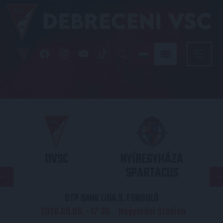
DVSC
NYÍREGYHÁZA
SPARTACUS
OTP BANK LIGA 3. FORDULÓ
2026.08.09. - 17
30
Nagyerdei Stadion
: