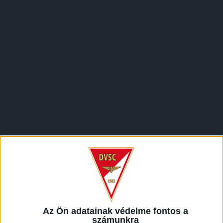
Az Ön adatainak védelme fontos a
számunkra