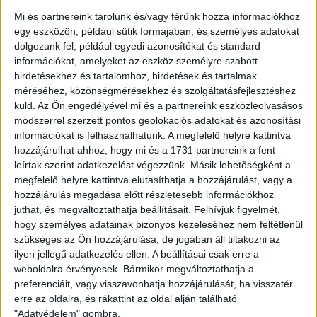
Mi és partnereink tárolunk és/vagy férünk hozzá információkhoz
egy eszközön, például sütik formájában, és személyes adatokat
dolgozunk fel, például egyedi azonosítókat és standard
információkat, amelyeket az eszköz személyre szabott
hirdetésekhez és tartalomhoz, hirdetések és tartalmak
méréséhez, közönségmérésekhez és szolgáltatásfejlesztéshez
küld.
Az Ön engedélyével mi és a partnereink eszközleolvasásos
módszerrel szerzett pontos geolokációs adatokat és azonosítási
információkat is felhasználhatunk. A megfelelő helyre kattintva
hozzájárulhat ahhoz, hogy mi és a 1731 partnereink a fent
leírtak szerint adatkezelést végezzünk. Másik lehetőségként a
megfelelő helyre kattintva elutasíthatja a hozzájárulást, vagy a
hozzájárulás megadása előtt részletesebb információkhoz
juthat, és megváltoztathatja beállításait.
Felhívjuk figyelmét,
hogy személyes adatainak bizonyos kezeléséhez nem feltétlenül
szükséges az Ön hozzájárulása, de jogában áll tiltakozni az
ilyen jellegű adatkezelés ellen. A beállításai csak erre a
weboldalra érvényesek. Bármikor megváltoztathatja a
preferenciáit, vagy visszavonhatja hozzájárulását, ha visszatér
erre az oldalra, és rákattint az oldal alján található
"Adatvédelem" gombra.