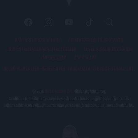
PÁLYARENDSZABÁLYOK
ADATKEZELÉSI TÁJÉKOZATÓ
JOGI ÉS FELHASZNÁLÁSI FELTÉTELEK
LEVÉL A SZERKESZTŐNEK
IMPRESSZUM
KAPCSOLAT
BELSŐ VISSZAÉLÉS-BEJELENTÉSI TÁJÉKOZTATÓ DVSC FUTBALL ZRT.
© 2026
DVSC Futball Zrt.
Minden jog fenntartva.
Az oldalon található írott és képi anyagok csak a forrás megjelölésével, internetes
felhasználás esetén élő hivatkozás elhelyezésével (forrás: dvsc.hu) használhatóak fel.