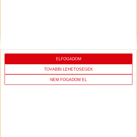
PJUNYIK JEREVÁN-DVSC
TOVÁBBJUTÁS A
:
KONFERENCIA LIGÁBAN
Bővebben →
VIDEÓ! SAJTÓTÁJÉKOZTATÓ
PJUNYIK
:
JEREVÁN-DVSC 0-0, GERT REMMEL
ÉRTÉKELÉSE
ELFOGADOM
TOVÁBBI LEHETŐSÉGEK
Bővebben →
NEM FOGADOM EL
LEGUTÓBBI EREDMÉNY