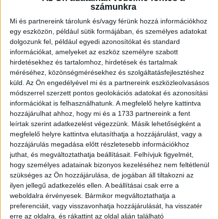
számunkra
Itt összesen 1000 darab […]
Mi és partnereink tárolunk és/vagy férünk hozzá információkhoz
Bővebben →
egy eszközön, például sütik formájában, és személyes adatokat
dolgozunk fel, például egyedi azonosítókat és standard
GYŐZELEM A RANGADÓN
DVSC-
:
információkat, amelyeket az eszköz személyre szabott
NYÍREGYHÁZA 1-0
hirdetésekhez és tartalomhoz, hirdetések és tartalmak
méréséhez, közönségmérésekhez és szolgáltatásfejlesztéshez
2026.08.09.
küld.
Az Ön engedélyével mi és a partnereink eszközleolvasásos
Hamisítatlan rangadóhangulatban lépett pályára a DVSC az
módszerrel szerzett pontos geolokációs adatokat és azonosítási
OTP Bank Liga 3. fordulójában, hiszen vasárnap délután az
információkat is felhasználhatunk. A megfelelő helyre kattintva
ősi rivális Nyíregyházát fogadta. A kezdőcsapatban helyet
hozzájárulhat ahhoz, hogy mi és a 1733 partnereink a fent
kapott az ifjú, saját nevelésű Sain Balázs is, a
leírtak szerint adatkezelést végezzünk. Másik lehetőségként a
támadószekcióban Szendrei Ákost Dzsudzsák Balázs,
megfelelő helyre kattintva elutasíthatja a hozzájárulást, vagy a
hozzájárulás megadása előtt részletesebb információkhoz
illetve a két szélről Dénes Vilmos és Cibla Flórián
juthat, és megváltoztathatja beállításait.
Felhívjuk figyelmét,
támogatta. A mérkőzés jó iramban kezdődött, mindkét gárda
hogy személyes adatainak bizonyos kezeléséhez nem feltétlenül
jelentkezett […]
szükséges az Ön hozzájárulása, de jogában áll tiltakozni az
Bővebben →
ilyen jellegű adatkezelés ellen. A beállításai csak erre a
weboldalra érvényesek. Bármikor megváltoztathatja a
KIKAPOTT A KIS LOKI
preferenciáit, vagy visszavonhatja hozzájárulását, ha visszatér
erre az oldalra, és rákattint az oldal alján található