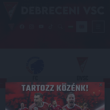
FC
DVSC
×
COPENHAGEN
KONFERENCIA LIGA 3. SELEJTEZŐFORDULÓ
2026.08.12. - 18
00
Parken Stadium
: