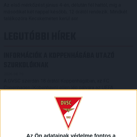
Az első mérkőzést június 4-én, délután fél hattól, míg a
másodikat két nappal később, 12 órától rendezik. Mindkét
találkozóra Kecskeméten kerül sor.
LEGUTÓBBI HÍREK
INFORMÁCIÓK A KOPPENHÁGÁBA UTAZÓ
SZURKOLÓKNAK
2026.08.10.
A DVSC szerdán 18 órától Koppenhágában, az FC
Copenhagen (Köbenhavn) ellen lép pályára az UEFA
Konferencia Liga harmadik selejtezőkörének második
mérkőzésén. Az itthoni vereség dacára hűséges szurkolóink
Dániába is elkísérik a csapatot, nekik szeretnénk néhány
információval segíteni. A találkozóra szóló belépőket
érdemes beszerezni online, a jegyek a következő linken
elérhetők: https://billet.fck.dk/Stadium?
eventId=8549&reservationId=145110&secretLinkKey=dd10
Az Ön adatainak védelme fontos a