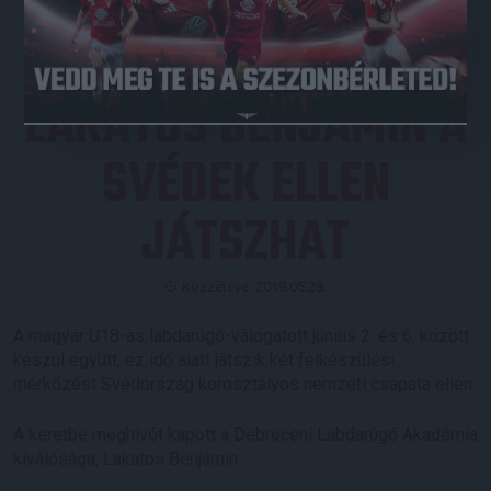
LAKATOS BENJÁMIN A
SVÉDEK ELLEN
JÁTSZHAT
Közzétéve: 2019.05.28.
A magyar U18-as labdarúgó-válogatott június 2. és 6. között
készül együtt, ez idő alatt játszik két felkészülési
mérkőzést Svédország korosztályos nemzeti csapata ellen.
A keretbe meghívót kapott a Debreceni Labdarúgó Akadémia
kiválósága, Lakatos Benjámin.