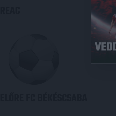
REAC
ELŐRE FC BÉKÉSCSABA