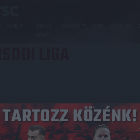
KLUB
JEGY ÉS
GALÉRIA
SHOP
AKADÉMIA
BÉRLET
SODI LIGA