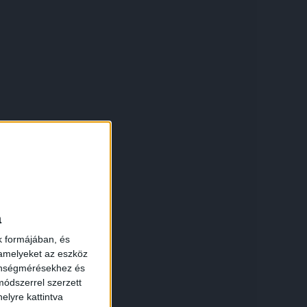
a
k formájában, és
 amelyeket az eszköz
zönségmérésekhez és
ódszerrel szerzett
elyre kattintva