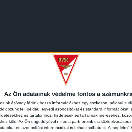
Az Ön adatainak védelme fontos a számunkr
rolunk és/vagy férünk hozzá információkhoz egy eszközön, például süti
olgozunk fel, például egyedi azonosítókat és standard információkat,
irdetésekhez és tartalomhoz, hirdetések és tartalmak méréséhez, kö
shez küld.
Az Ön engedélyével mi és a partnereink eszközleolvasásos m
datokat és azonosítási információkat is felhasználhatunk. A megfelelő h