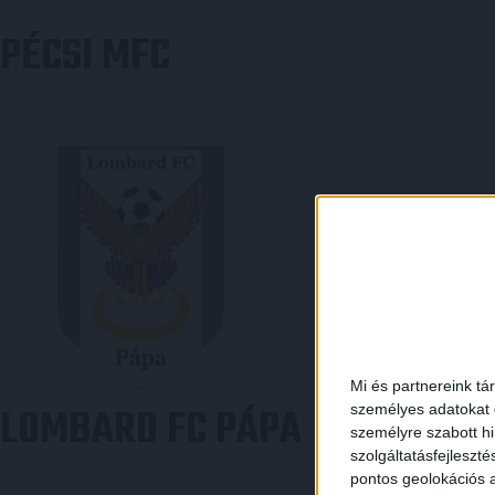
PÉCSI MFC
Mi és partnereink tá
LOMBARD FC PÁPA
személyes adatokat d
személyre szabott h
szolgáltatásfejleszté
pontos geolokációs a