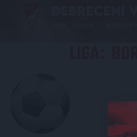
HÍREK
CSAPATOK
MÉRKŐZÉSEK
LIGA
BOR
: