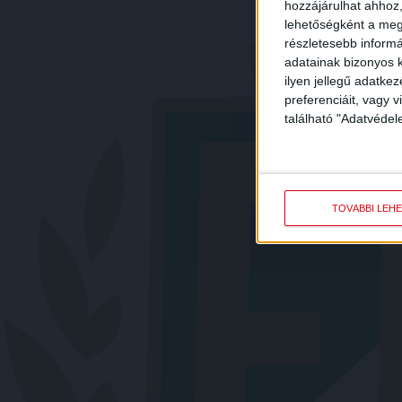
hozzájárulhat ahhoz,
lehetőségként a megf
részletesebb informác
adatainak bizonyos k
ilyen jellegű adatke
preferenciáit, vagy v
található "Adatvéde
TOVÁBBI LEH