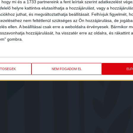
 hogy mi és a 1733 partnereink a fent leírtak szerint adatkezelést vég
elelő helyre kattintva elutasíthatja a hozzájárulást, vagy a hozzájárul
iókhoz juthat, és megváltoztathatja beállításait.
Felhívjuk figyelmét, 
ezeléséhez nem feltétlenül szükséges az Ön hozzájárulása, de jogában 
zelés ellen. A beállításai csak erre a weboldalra érvényesek. Bármikor m
isszavonhatja hozzájárulását, ha visszatér erre az oldalra, és rákattint a
lem" gombra.
ETŐSÉGEK
NEM FOGADOM EL
EL