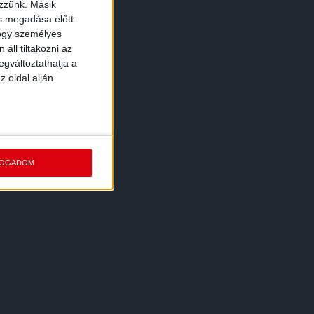
ezzünk. Másik
ás megadása előtt
hogy személyes
áll tiltakozni az
egváltoztathatja a
z oldal alján
FOGADOM