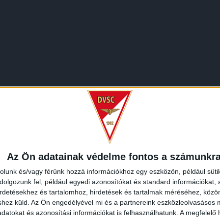
Az Ön adatainak védelme fontos a számunkr
rolunk és/vagy férünk hozzá információkhoz egy eszközön, például süti
olgozunk fel, például egyedi azonosítókat és standard információkat,
irdetésekhez és tartalomhoz, hirdetések és tartalmak méréséhez, kö
shez küld.
Az Ön engedélyével mi és a partnereink eszközleolvasásos m
datokat és azonosítási információkat is felhasználhatunk. A megfelelő h