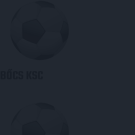
BŐCS KSC