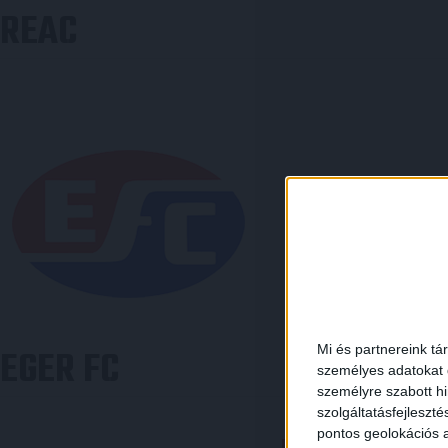
REAC
Mi és partnereink tá
EGER FC
személyes adatokat d
személyre szabott h
szolgáltatásfejleszté
pontos geolokációs a