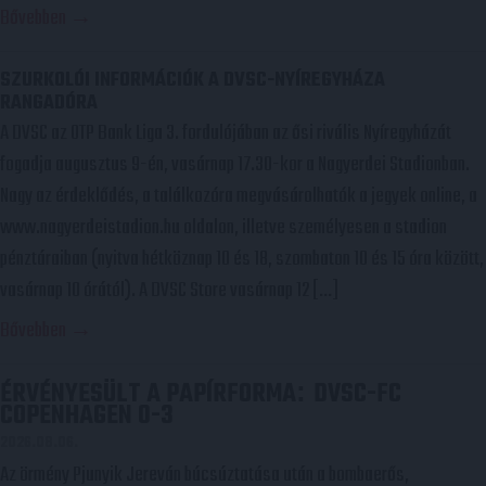
Bővebben →
SZURKOLÓI INFORMÁCIÓK A DVSC-NYÍREGYHÁZA
RANGADÓRA
A DVSC az OTP Bank Liga 3. fordulójában az ősi rivális Nyíregyházát
fogadja augusztus 9-én, vasárnap 17.30-kor a Nagyerdei Stadionban.
Nagy az érdeklődés, a találkozóra megvásárolhatók a jegyek online, a
www.nagyerdeistadion.hu oldalon, illetve személyesen a stadion
pénztáraiban (nyitva hétköznap 10 és 18, szombaton 10 és 15 óra között,
vasárnap 10 órától). A DVSC Store vasárnap 12 […]
Bővebben →
ÉRVÉNYESÜLT A PAPÍRFORMA
DVSC-FC
:
COPENHAGEN 0-3
2026.08.06.
Az örmény Pjunyik Jereván búcsúztatása után a bombaerős,