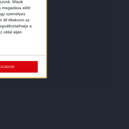
ezzünk. Másik
ás megadása előtt
hogy személyes
áll tiltakozni az
egváltoztathatja a
z oldal alján
FOGADOM