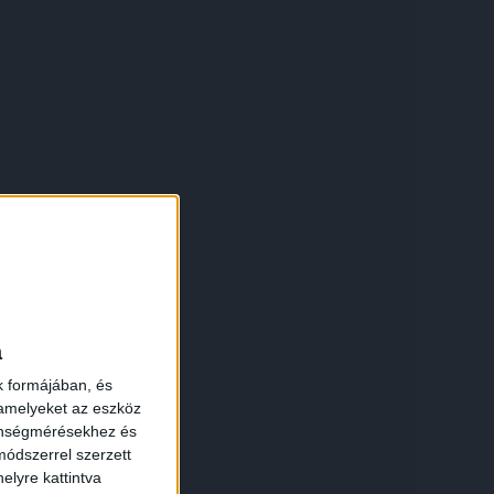
×
a
k formájában, és
 amelyeket az eszköz
zönségmérésekhez és
ódszerrel szerzett
elyre kattintva