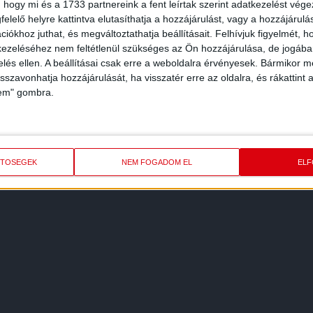
7
8
9
10
»
 hogy mi és a 1733 partnereink a fent leírtak szerint adatkezelést vég
elelő helyre kattintva elutasíthatja a hozzájárulást, vagy a hozzájárul
iókhoz juthat, és megváltoztathatja beállításait.
Felhívjuk figyelmét, 
ezeléséhez nem feltétlenül szükséges az Ön hozzájárulása, de jogában 
zelés ellen. A beállításai csak erre a weboldalra érvényesek. Bármikor m
isszavonhatja hozzájárulását, ha visszatér erre az oldalra, és rákattint a
lem" gombra.
ETŐSÉGEK
NEM FOGADOM EL
EL