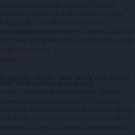
válogatottakkal teletűzdelt, dán rekordbajnok FC Copenhagen
(Köbenhavn) együttesét fogadta a Loki csütörtökön este az UEFA
Konferencia Liga 3. selejtezőkörének első mérkőzésén. A
kezdőcsapatban ott volt többek között Szécsi Márk, Batik Bence és a
DVSC-ben most debütáló Dénes Vilmos is. A találkozót a hőség dacára
mindkét gárda viszonylag […]
Bővebben →
RENDKÍVÜLI HŐSÉG
TÖBB MÓDON IS IGYEKSZIK
:
SEGÍTENI A SZURKOLÓKAT A DVSC
Nagy meccs vár csütörtökön 19 órától a Lokira és a szurkolóira,
csapatunk a dán FC Copenhagent fogadja az UEFA Konferencia Liga
selejtezőjében. Klubunk a rendkívüli időjárási körülmények miatt több
intézkedésről is döntött a mai mérkőzésre vonatkozóan. A stadion 6
pontján vízosztással igyekszünk segíteni a szurkolók hidratációját,