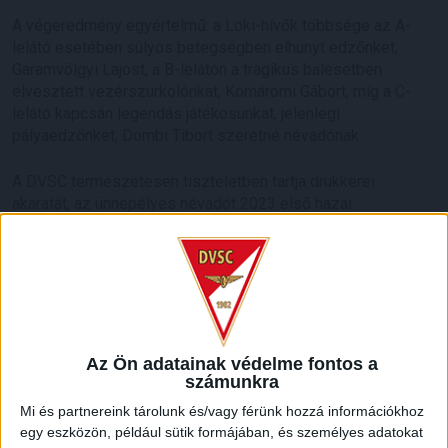
A végeredmény egyértelmű: a Loki-hívők többsége az A-
lelátó esetében súlyos betegségben elhunyt edzőnket,
Garamvölgyi Lajost, a B-lelátón a tragikus balesetben
elvesztett vezérszurkolónkat, Komáromi Gábort, míg a C-
lelátó kapcsán legendás játékosunkat, jelenlegi
pályaedzőnket, Dombi Tibort szeretné névadónak.
A DVSC természetesen tiszteletben tartja drukkerei
akaratát, az ünnepélyes névadót 2023 első hazai
mérkőzésén rendezzük meg.
Az Ön adatainak védelme fontos a
számunkra
Mi és partnereink tárolunk és/vagy férünk hozzá információkhoz
egy eszközön, például sütik formájában, és személyes adatokat