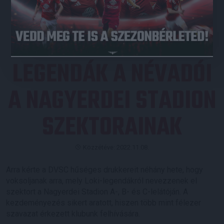
JEGYVÁSÁRLÁS
LEGENDÁK A NÉVADÓI
A NAGYERDEI STADION
SZEKTORAINAK
Közzétéve: 2022.11.08.
Arra kérte a DVSC hűséges drukkereit néhány hete, hogy
voksoljanak arra, mely Loki-legendákról nevezzenek el
szektort a Nagyerdei Stadion A-, B- és C-lelátóján. A
kezdeményezés sikert aratott, hiszen több mint félezer
szavazat érkezett klubunk felhívására.