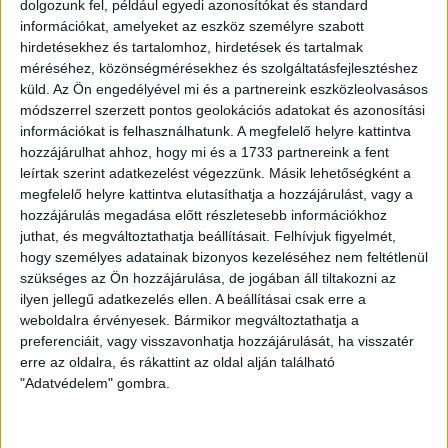
dolgozunk fel, például egyedi azonosítókat és standard
információkat, amelyeket az eszköz személyre szabott
hirdetésekhez és tartalomhoz, hirdetések és tartalmak
méréséhez, közönségmérésekhez és szolgáltatásfejlesztéshez
küld.
Az Ön engedélyével mi és a partnereink eszközleolvasásos
módszerrel szerzett pontos geolokációs adatokat és azonosítási
információkat is felhasználhatunk. A megfelelő helyre kattintva
hozzájárulhat ahhoz, hogy mi és a 1733 partnereink a fent
LEGUTÓBBI HÍREK
leírtak szerint adatkezelést végezzünk. Másik lehetőségként a
megfelelő helyre kattintva elutasíthatja a hozzájárulást, vagy a
hozzájárulás megadása előtt részletesebb információkhoz
juthat, és megváltoztathatja beállításait.
Felhívjuk figyelmét,
70 ÉVES LETT KEREKES GYÖRGY, A VALAHA
hogy személyes adatainak bizonyos kezeléséhez nem feltétlenül
VOLT EGYIK LEGJOBB DEBRECENI CSATÁR
szükséges az Ön hozzájárulása, de jogában áll tiltakozni az
ilyen jellegű adatkezelés ellen. A beállításai csak erre a
2026.08.08.
weboldalra érvényesek. Bármikor megváltoztathatja a
Ma ünnepli 70. születésnapját Kerekes György. A debreceni
preferenciáit, vagy visszavonhatja hozzájárulását, ha visszatér
születésű támadó a debreceni Titászban, majd a DMTE-ben
erre az oldalra, és rákattint az oldal alján található
kezdte, később játszott Pécsen, az Újpestben, az FTC-ben
"Adatvédelem" gombra.
és a Videotonban is, ám pályafutása csúcspontját
egyértelműen a Lokiban töltött évek jelentették. A népszerű
Gurigának hihetetlen érzéke volt a játékhoz és a