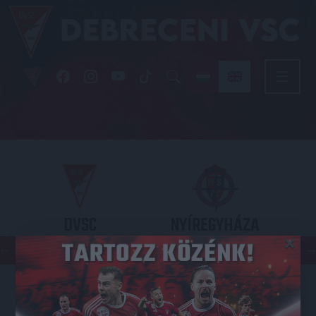
DVSC
NYÍREGYHÁZA
×
SPARTACUS
OTP BANK LIGA 3. FORDULÓ
2026.08.09. - 17
30
Nagyerdei Stadion
: