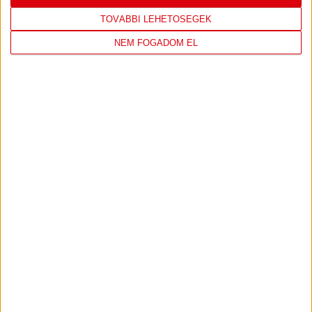
TOVÁBBI LEHETŐSÉGEK
NEM FOGADOM EL
DVSC
FC
COPENHAGEN
0
-
3
2026-08-
KONFERENCIA LIGA 3.
MECCS
06 19:00
SELEJTEZŐFDORDULÓ
RÉSZLETEI
TOVÁBBI EREDMÉNYEK