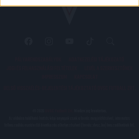
PÁLYARENDSZABÁLYOK
ADATKEZELÉSI TÁJÉKOZATÓ
JOGI ÉS FELHASZNÁLÁSI FELTÉTELEK
LEVÉL A SZERKESZTŐNEK
IMPRESSZUM
KAPCSOLAT
BELSŐ VISSZAÉLÉS-BEJELENTÉSI TÁJÉKOZTATÓ DVSC FUTBALL ZRT.
© 2026
DVSC Futball Zrt.
Minden jog fenntartva.
Az oldalon található írott és képi anyagok csak a forrás megjelölésével, internetes
felhasználás esetén élő hivatkozás elhelyezésével (forrás: dvsc.hu) használhatóak fel.