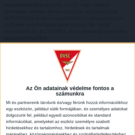
mezeinorbert9@gmail.com), a 2013 –ban született
gyermekek számára Kovács Krisztián vezetőedző (tel:
06707036935, email: kovacskrisztian.foci@gmail.com), a
2012-ben született gyermekek részére Dér István
vezetőedző (tel: 30/3579907, deristvanadam@gmail.com)
várja a jelentkezőket .
Légy a Loki játékosa! Jelentkezz minél hamarabb!!!
LEGUTÓBBI HÍREK
ÉRVÉNYESÜLT A PAPÍRFORMA
DVSC-FC
:
Az Ön adatainak védelme fontos a
számunkra
COPENHAGEN 0-3
Mi és partnereink tárolunk és/vagy férünk hozzá információkhoz
2026.08.06.
egy eszközön, például sütik formájában, és személyes adatokat
Az örmény Pjunyik Jereván búcsúztatása után a bombaerős,
dolgozunk fel, például egyedi azonosítókat és standard
válogatottakkal teletűzdelt, dán rekordbajnok FC
információkat, amelyeket az eszköz személyre szabott
Copenhagen (Köbenhavn) együttesét fogadta a Loki
hirdetésekhez és tartalomhoz, hirdetések és tartalmak
csütörtökön este az UEFA Konferencia Liga 3.
méréséhez, közönségmérésekhez és szolgáltatásfejlesztéshez