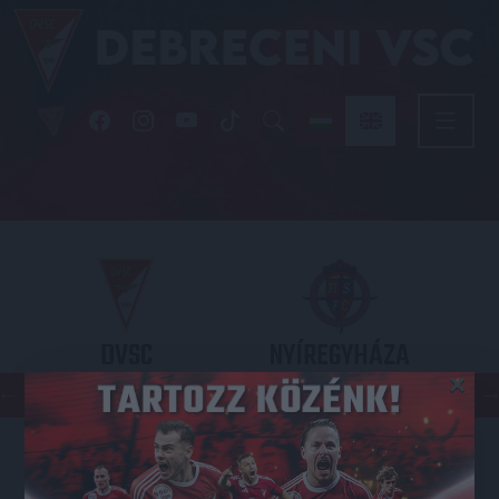
DVSC
NYÍREGYHÁZA
×
SPARTACUS
OTP BANK LIGA 3. FORDULÓ
2026.08.09. - 17
30
Nagyerdei Stadion
: