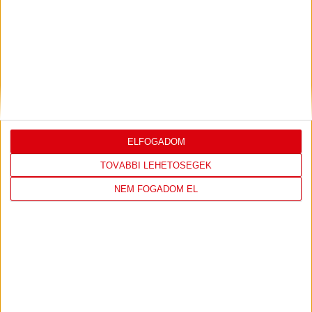
DVSC
FC
COPENHAGEN
19
:
00
ELFOGADOM
TOVÁBBI LEHETŐSÉGEK
NEM FOGADOM EL
2026-08-
KONFERENCIA LIGA 3.
MECCS
06 19:00
SELEJTEZŐFDORDULÓ
RÉSZLETEI
TOVÁBBI EREDMÉNYEK