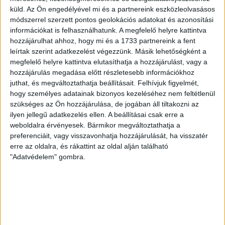
selejtezőkörének első mérkőzésén. A kezdőcsapatban ott
küld.
Az Ön engedélyével mi és a partnereink eszközleolvasásos
módszerrel szerzett pontos geolokációs adatokat és azonosítási
volt többek között Szécsi Márk, Batik Bence és a DVSC-ben
információkat is felhasználhatunk. A megfelelő helyre kattintva
most debütáló Dénes Vilmos is. A találkozót a hőség dacára
hozzájárulhat ahhoz, hogy mi és a 1733 partnereink a fent
mindkét gárda viszonylag […]
leírtak szerint adatkezelést végezzünk. Másik lehetőségként a
Bővebben →
megfelelő helyre kattintva elutasíthatja a hozzájárulást, vagy a
hozzájárulás megadása előtt részletesebb információkhoz
RENDKÍVÜLI HŐSÉG
TÖBB MÓDON IS
juthat, és megváltoztathatja beállításait.
Felhívjuk figyelmét,
:
hogy személyes adatainak bizonyos kezeléséhez nem feltétlenül
IGYEKSZIK SEGÍTENI A SZURKOLÓKAT A DVSC
szükséges az Ön hozzájárulása, de jogában áll tiltakozni az
ilyen jellegű adatkezelés ellen. A beállításai csak erre a
Nagy meccs vár csütörtökön 19 órától a Lokira és a
weboldalra érvényesek. Bármikor megváltoztathatja a
szurkolóira, csapatunk a dán FC Copenhagent fogadja az
preferenciáit, vagy visszavonhatja hozzájárulását, ha visszatér
UEFA Konferencia Liga selejtezőjében. Klubunk a rendkívüli
erre az oldalra, és rákattint az oldal alján található
időjárási körülmények miatt több intézkedésről is döntött a
"Adatvédelem" gombra.
mai mérkőzésre vonatkozóan. A stadion 6 pontján
vízosztással igyekszünk segíteni a szurkolók hidratációját,
ehhez kapcsolódóan az is fontos, hogy 0,5 liter űrtartalomig
[…]
Bővebben →