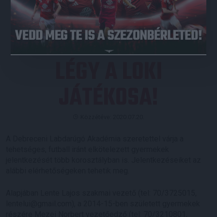
JEGYVÁSÁRLÁS
LÉGY A LOKI
JÁTÉKOSA!
Közzétéve: 2020.07.20.
A Debreceni Labdarúgó Akadémia szeretettel várja a
tehetséges, futball iránt elkötelezett gyermekek
jelentkezését több korosztályban is. Jelentkezéseiket az
alábbi elérhetőségeken tehetik meg.
Alapjában Lente Lajos szakmai vezető (tel: 70/3725015,
lentelui@gmail.com), a 2014-15-ben született gyermekek
részére Mezei Norbert vezetőedző (tel: 70/3210801,