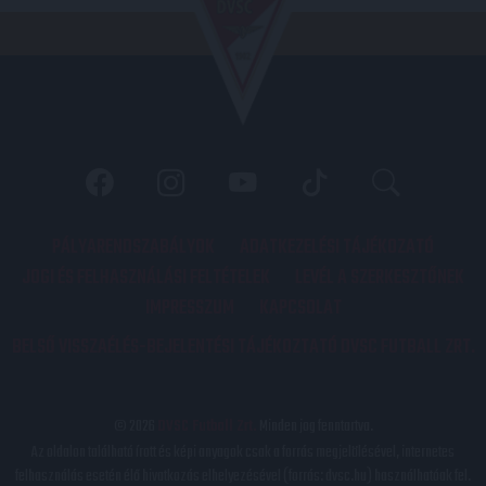
PÁLYARENDSZABÁLYOK
ADATKEZELÉSI TÁJÉKOZATÓ
JOGI ÉS FELHASZNÁLÁSI FELTÉTELEK
LEVÉL A SZERKESZTŐNEK
IMPRESSZUM
KAPCSOLAT
BELSŐ VISSZAÉLÉS-BEJELENTÉSI TÁJÉKOZTATÓ DVSC FUTBALL ZRT.
© 2026
DVSC Futball Zrt.
Minden jog fenntartva.
Az oldalon található írott és képi anyagok csak a forrás megjelölésével, internetes
felhasználás esetén élő hivatkozás elhelyezésével (forrás: dvsc.hu) használhatóak fel.