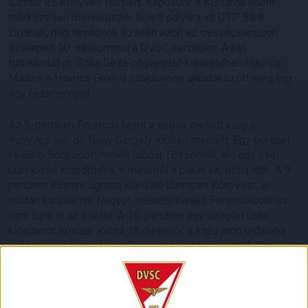
Sándor és Könyves Norbert. Kapusunk a Kisvárda elleni
mérkőzésen ötvenedszer lépett pályára az OTP Bank
Ligában, míg támadónk szintén azon az összecsapáson
szerepelt 50. alkalommal a DVSC mezében. A két
futballistát dr. Róka Géza cégvezető kíséretében Havrics
Miklós, a Havrics Galéria tulajdonosa ajándékozott meg egy-
egy festménnyel.
Az 5. percben Ferenczi fejelt a védők mellett kiugró
Könyves elé, de Nagy Gergely időben mentett. Egy perccel
később Bódi adott remek labdát Tőzsérnek, aki egy csel
után kissé kisodródva, 6 méterről a paksi kapusba lőtt. A 9.
percben Kusnyír ugratta ki kiváló ütemben Könyvest, aki
miután kicselezte Nagyot, elesett, Karakó Ferenc azonban
nem fújta le az esetet. A 16. percben egy szöglet utáni
kipattanót Kulcsár lőtt rá 18 méterről, a kapu jobb oldalába
tartó próbálkozást Nagy Sándor szögletre ütötte. A 23.
percben teljesen megérdemelten megszerezte a vezetést a
Loki, Tőzsér jobbról érkező szögletét Pávkovics Bence
estében fejelte a kapuba. Gratulálunk védőnknek, akinek ez
volt az első találata a DVSC színeiben. A 30. percben Gévay