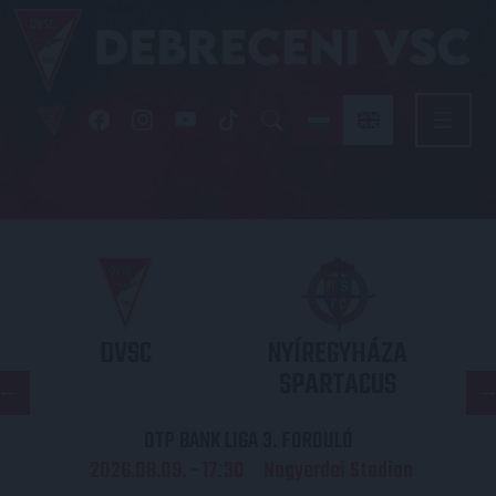
DVSC
NYÍREGYHÁZA
SPARTACUS
OTP BANK LIGA 3. FORDULÓ
2026.08.09. - 17
30
Nagyerdei Stadion
: