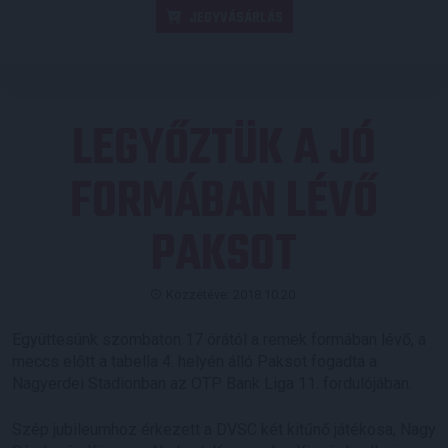
JEGYVÁSÁRLÁS
LEGYŐZTÜK A JÓ
FORMÁBAN LÉVŐ
PAKSOT
Közzétéve: 2018.10.20.
Együttesünk szombaton 17 órától a remek formában lévő, a
meccs előtt a tabella 4. helyén álló Paksot fogadta a
Nagyerdei Stadionban az OTP Bank Liga 11. fordulójában.
Szép jubileumhoz érkezett a DVSC két kitűnő játékosa, Nagy