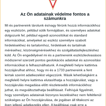
közeli fejesét fogta könnyedén Nagy Sándor. A 38. percben
Bódi 20 méteres szabadrúgása ment el centiméterekkel a
Az Ön adatainak védelme fontos a
léc fölött.
számunkra
Mi és partnereink tárolunk és/vagy férünk hozzá információkhoz
A szünetben cserélt Herczeg András, Könyves Norbertet
egy eszközön, például sütik formájában, és személyes adatokat
Takács Tamás váltotta. Az 52. percben Haris szánta el magát
dolgozunk fel, például egyedi azonosítókat és standard
lövésre jó 25 méterről, az életerős próbálkozást Nagy a
információkat, amelyeket az eszköz személyre szabott
lécre ütötte. A 60. percben újabb nagy debreceni lehetőség
hirdetésekhez és tartalomhoz, hirdetések és tartalmak
maradt ki, Tőzsér újabb kiváló szögletét ezúttal Takács
méréséhez, közönségmérésekhez és szolgáltatásfejlesztéshez
fejelte kapu fölé. Egy perccel később ismét cserélt
küld.
Az Ön engedélyével mi és a partnereink eszközleolvasásos
vezetőedzőnk, Varga Kevin helyett Aleksandar Jovanovic
módszerrel szerzett pontos geolokációs adatokat és azonosítási
állt be. A 68. percben egy szemet gyönyörködtető támadás
információkat is felhasználhatunk. A megfelelő helyre kattintva
után Kusnyír beadását Szécsi fejelte a bal kapufára. A 74.
hozzájárulhat ahhoz, hogy mi és a 1733 partnereink a fent
percben első komoly lehetőségéből betalálhatott volna a
leírtak szerint adatkezelést végezzünk. Másik lehetőségként a
Paks, de az éles szögből leadott lövés kapusunkról előbb a
megfelelő helyre kattintva elutasíthatja a hozzájárulást, vagy a
jobb kapufára, majd szögletre pattant. A sarokrúgásból
hozzájárulás megadása előtt részletesebb információkhoz
sajnos egyenlítettek az atomvárosiak, a hosszún Simon lőtt
juthat, és megváltoztathatja beállításait.
Felhívjuk figyelmét,
Nagy Sándor kapujába. A 81. percben Egerszegi egy az
hogy személyes adatainak bizonyos kezeléséhez nem feltétlenül
egyben állt kapusunkkal szemben, aki fogta a közeli lövést.
szükséges az Ön hozzájárulása, de jogában áll tiltakozni az
A 86. percben Jovanovic beadását Bódi lőtte rá kapásból, de
ilyen jellegű adatkezelés ellen. A beállításai csak erre a