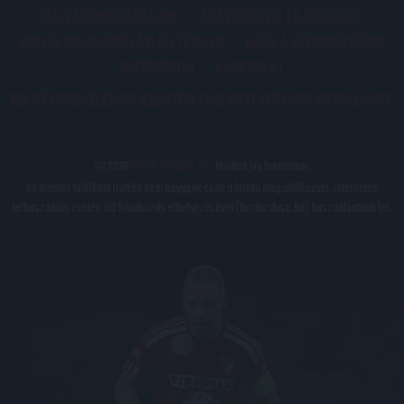
PÁLYARENDSZABÁLYOK
ADATKEZELÉSI TÁJÉKOZATÓ
JOGI ÉS FELHASZNÁLÁSI FELTÉTELEK
LEVÉL A SZERKESZTŐNEK
IMPRESSZUM
KAPCSOLAT
BELSŐ VISSZAÉLÉS-BEJELENTÉSI TÁJÉKOZTATÓ DVSC FUTBALL ZRT.
© 2026
DVSC Futball Zrt.
Minden jog fenntartva.
Az oldalon található írott és képi anyagok csak a forrás megjelölésével, internetes
felhasználás esetén élő hivatkozás elhelyezésével (forrás: dvsc.hu) használhatóak fel.