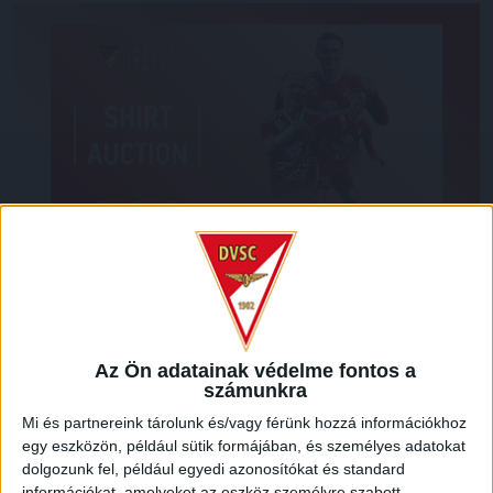
Ismét online aukción licitálhatnak drukkereink, ezúttal
futballistáink dedikált, az Újpest elleni rangadón viselt
mezére.
Szurkolóink könnyedén létrehozhatnak egy fiókot
Az Ön adatainak védelme fontos a
a
www.matchwornshirt.com
oldalon, hogy ne maradjanak le
számunkra
a Debreceni VSC aukcióiról.
Licitálni a mérkőzés
Mi és partnereink tárolunk és/vagy férünk hozzá információkhoz
kezdetétől, április 27-én 19:30-tól május 4-én 14 óráig
egy eszközön, például sütik formájában, és személyes adatokat
lehet a mezőnyjátékosok illetve a kapusok mezére itt:
dolgozunk fel, például egyedi azonosítókat és standard
https://www.matchwornshirt.com/event/27-04-2024-
információkat, amelyeket az eszköz személyre szabott