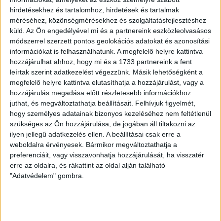
debrecen-ujpest-fc
hirdetésekhez és tartalomhoz, hirdetések és tartalmak
méréséhez, közönségmérésekhez és szolgáltatásfejlesztéshez
LEGUTÓBBI HÍREK
küld.
Az Ön engedélyével mi és a partnereink eszközleolvasásos
módszerrel szerzett pontos geolokációs adatokat és azonosítási
információkat is felhasználhatunk. A megfelelő helyre kattintva
hozzájárulhat ahhoz, hogy mi és a 1733 partnereink a fent
KIKAPOTT A KIS LOKI
leírtak szerint adatkezelést végezzünk. Másik lehetőségként a
2026.08.08.
megfelelő helyre kattintva elutasíthatja a hozzájárulást, vagy a
A DVSC II. szombaton Pallagon a Füzesabony gárdáját
hozzájárulás megadása előtt részletesebb információkhoz
fogadta az NB III. Észak-keleti csoport 3. fordulójában, s
juthat, és megváltoztathatja beállításait.
Felhívjuk figyelmét,
ezúttal nem tudott pontot szerezni. NB III. Észak-keleti
hogy személyes adatainak bizonyos kezeléséhez nem feltétlenül
szükséges az Ön hozzájárulása, de jogában áll tiltakozni az
csoport, 3. forduló. DVSC II.-Füzesabony 1-2 (1-1). Pallag,
ilyen jellegű adatkezelés ellen. A beállításai csak erre a
200 néző, vezette: Oswald D. DVSC II.: Tuska – Myrtaj (Kiss
weboldalra érvényesek. Bármikor megváltoztathatja a
M., 46.), Farkas T., Macsó (Lovas, 75.), Vincze T., Hermann
preferenciáit, vagy visszavonhatja hozzájárulását, ha visszatér
(Gyenti, […]
erre az oldalra, és rákattint az oldal alján található
Bővebben →
"Adatvédelem" gombra.
70 ÉVES LETT KEREKES GYÖRGY, A VALAHA
VOLT EGYIK LEGJOBB DEBRECENI CSATÁR