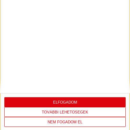
PJUNYIK JEREVÁN-DVSC
TOVÁBBJUTÁS A
:
KONFERENCIA LIGÁBAN
Bővebben →
LEGUTÓBBI EREDMÉNY
ELFOGADOM
TOVÁBBI LEHETŐSÉGEK
DVSC
FC
NEM FOGADOM EL