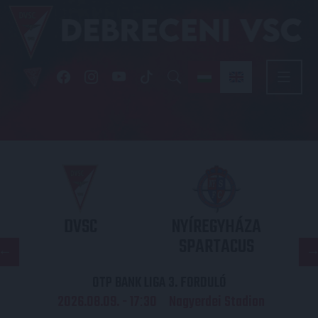
DVSC
NYÍREGYHÁZA
SPARTACUS
OTP BANK LIGA 3. FORDULÓ
2026.08.09. - 17
30
Nagyerdei Stadion
: