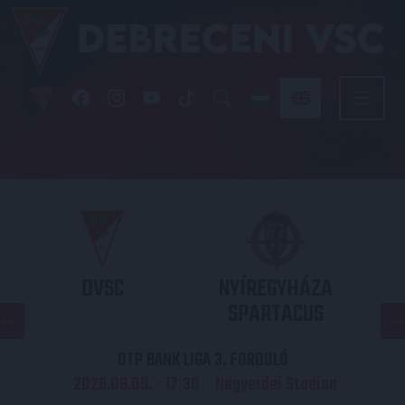
DVSC
NYÍREGYHÁZA
SPARTACUS
OTP BANK LIGA 3. FORDULÓ
2026.08.09. - 17
30
Nagyerdei Stadion
: