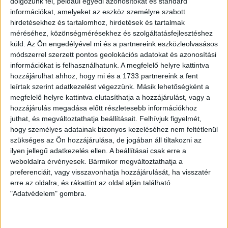
dolgozunk fel, például egyedi azonosítókat és standard
információkat, amelyeket az eszköz személyre szabott
hirdetésekhez és tartalomhoz, hirdetések és tartalmak
méréséhez, közönségmérésekhez és szolgáltatásfejlesztéshez
küld.
Az Ön engedélyével mi és a partnereink eszközleolvasásos
módszerrel szerzett pontos geolokációs adatokat és azonosítási
információkat is felhasználhatunk. A megfelelő helyre kattintva
hozzájárulhat ahhoz, hogy mi és a 1733 partnereink a fent
leírtak szerint adatkezelést végezzünk. Másik lehetőségként a
megfelelő helyre kattintva elutasíthatja a hozzájárulást, vagy a
LEGUTÓBBI HÍREK
hozzájárulás megadása előtt részletesebb információkhoz
juthat, és megváltoztathatja beállításait.
Felhívjuk figyelmét,
hogy személyes adatainak bizonyos kezeléséhez nem feltétlenül
szükséges az Ön hozzájárulása, de jogában áll tiltakozni az
ÉRVÉNYESÜLT A PAPÍRFORMA
DVSC-FC
:
ilyen jellegű adatkezelés ellen. A beállításai csak erre a
COPENHAGEN 0-3
weboldalra érvényesek. Bármikor megváltoztathatja a
preferenciáit, vagy visszavonhatja hozzájárulását, ha visszatér
2026.08.06.
erre az oldalra, és rákattint az oldal alján található
Az örmény Pjunyik Jereván búcsúztatása után a bombaerős,
"Adatvédelem" gombra.
válogatottakkal teletűzdelt, dán rekordbajnok FC
Copenhagen (Köbenhavn) együttesét fogadta a Loki
csütörtökön este az UEFA Konferencia Liga 3.