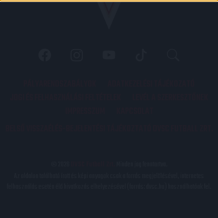
PÁLYARENDSZABÁLYOK
ADATKEZELÉSI TÁJÉKOZATÓ
JOGI ÉS FELHASZNÁLÁSI FELTÉTELEK
LEVÉL A SZERKESZTŐNEK
IMPRESSZUM
KAPCSOLAT
BELSŐ VISSZAÉLÉS-BEJELENTÉSI TÁJÉKOZTATÓ DVSC FUTBALL ZRT.
© 2026
DVSC Futball Zrt.
Minden jog fenntartva.
Az oldalon található írott és képi anyagok csak a forrás megjelölésével, internetes
felhasználás esetén élő hivatkozás elhelyezésével (forrás: dvsc.hu) használhatóak fel.