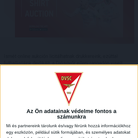
Ismét online aukción licitálhatnak drukkereink, ezúttal
futballistáink dedikált, a Diósgyőr elleni rangadón viselt
mezére. Szurkolóink könnyedén létrehozhatnak egy fiókot a
www.matchwornshirt.com
oldalon, hogy ne maradjanak le a
Debreceni VSC aukcióiról. Licitálni április 27-én 15 óráig
lehet a mezőnyjátékosok fehér, illetve a
kapusok kék mezére itt:
https://l.matchwornshirt.com/debreceni-6.
Az Ön adatainak védelme fontos a
számunkra
Mi és partnereink tárolunk és/vagy férünk hozzá információkhoz
egy eszközön, például sütik formájában, és személyes adatokat