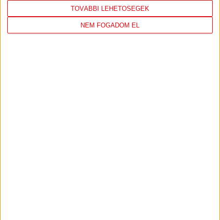
TOVÁBBI LEHETŐSÉGEK
NEM FOGADOM EL
DVSC
FC
COPENHAGEN
19
:
00
2026-08-
KONFERENCIA LIGA 3.
MECCS
06 19:00
SELEJTEZŐFDORDULÓ
RÉSZLETEI
TOVÁBBI EREDMÉNYEK