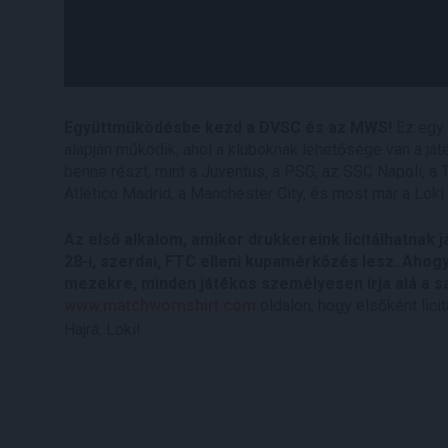
Együttműködésbe kezd a DVSC és az MWS!
Ez egy 
alapján működik, ahol a kluboknak lehetősége van a já
benne részt, mint a Juventus, a PSG, az SSC Napoli, a
Atlético Madrid, a Manchester City, és most már a Loki 
Az első alkalom, amikor drukkereink licitálhatnak 
28-i, szerdai, FTC elleni kupamérkőzés lesz. Ahogy
mezekre, minden játékos személyesen írja alá a sa
www.matchwornshirt.com
oldalon, hogy elsőként lici
Hajrá, Loki!