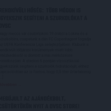
RENDKÍVÜLI HŐSÉG
TÖBB MÓDON IS
:
IGYEKSZIK SEGÍTENI A SZURKOLÓKAT A
DVSC
Nagy meccs vár csütörtökön 19 órától a Lokira és a
szurkolóira, csapatunk a dán FC Copenhagent fogadja
az UEFA Konferencia Liga selejtezőjében. Klubunk a
rendkívüli időjárási körülmények miatt több
intézkedésről is döntött a mai mérkőzésre
vonatkozóan. A stadion 6 pontján vízosztással
igyekszünk segíteni a szurkolók hidratációját, ehhez
kapcsolódóan az is fontos, hogy 0,5 liter űrtartalomig
[…]
Bővebben →
MEGÚJULT AZ AJÁNDÉKBOLT,
CSÜTÖRTÖKÖN NYIT A DVSC STORE!