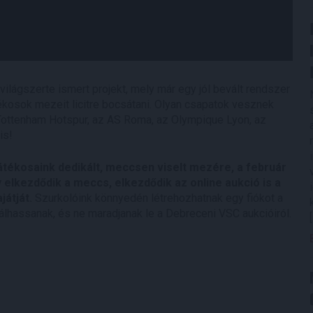
világszerte ismert projekt, mely már egy jól bevált rendszer
tékosok mezeit licitre bocsátani. Olyan csapatok vesznek
 Tottenham Hotspur, az AS Roma, az Olympique Lyon, az
is!
játékosaink dedikált, meccsen viselt mezére, a február
 elkezdődik a meccs, elkezdődik az online aukció is a
játját.
Szurkolóink könnyedén létrehozhatnak egy fiókot a
tálhassanak, és ne maradjanak le a Debreceni VSC aukcióiról.