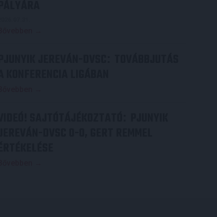
PÁLYÁRA
2026.07.31.
Bővebben →
PJUNYIK JEREVÁN-DVSC
TOVÁBBJUTÁS
:
A KONFERENCIA LIGÁBAN
Bővebben →
VIDEÓ! SAJTÓTÁJÉKOZTATÓ
PJUNYIK
:
JEREVÁN-DVSC 0-0, GERT REMMEL
ÉRTÉKELÉSE
Bővebben →