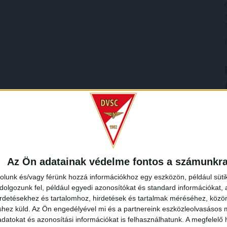
Az Ön adatainak védelme fontos a számunkr
rolunk és/vagy férünk hozzá információkhoz egy eszközön, például süti
olgozunk fel, például egyedi azonosítókat és standard információkat,
irdetésekhez és tartalomhoz, hirdetések és tartalmak méréséhez, kö
shez küld.
Az Ön engedélyével mi és a partnereink eszközleolvasásos m
datokat és azonosítási információkat is felhasználhatunk. A megfelelő h