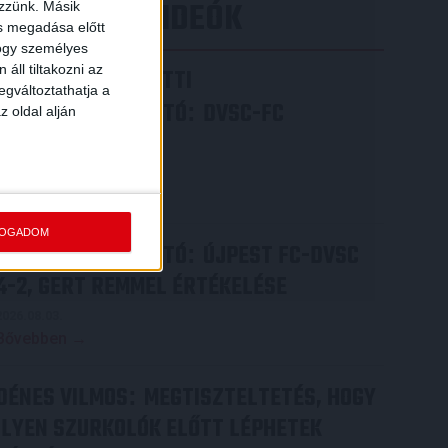
LEGÚJABB VIDEÓK
ezzünk. Másik
ás megadása előtt
hogy személyes
áll tiltakozni az
VIDEÓ! MECCS ELŐTTI
egváltoztathatja a
SAJTÓTÁJÉKOZTATÓ
DVSC-FC
:
z oldal alján
COPENHAGEN
2026.08.05.
Bővebben →
FOGADOM
SAJTÓTÁJÉKOZTATÓ
ÚJPEST FC-DVSC
:
4-2, GERT REMMEL ÉRTÉKELÉSE
2026.08.03.
Bővebben →
DÉNES VILMOS
MEGTISZTELTETÉS, HOGY
:
ILYEN SZURKOLÓK ELŐTT LÉPHETEK