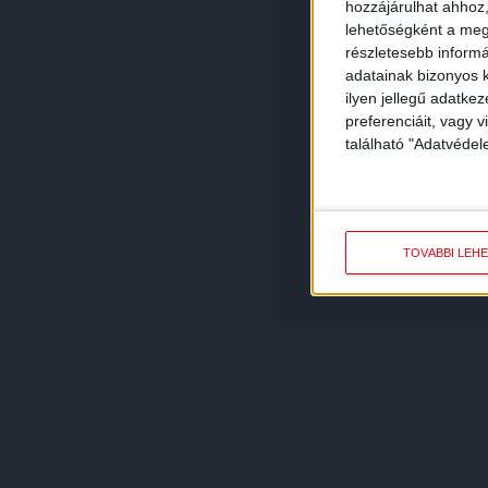
hozzájárulhat ahhoz,
lehetőségként a megf
részletesebb informác
adatainak bizonyos k
ilyen jellegű adatke
preferenciáit, vagy v
található "Adatvéde
TOVÁBBI LEH