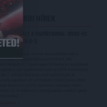
LEGUTÓBBI HÍREK
ÉRVÉNYESÜLT A PAPÍRFORMA
DVSC-FC
:
COPENHAGEN 0-3
2026.08.06.
Az örmény Pjunyik Jereván búcsúztatása után a
bombaerős, válogatottakkal teletűzdelt, dán
rekordbajnok FC Copenhagen (Köbenhavn) együttesét
fogadta a Loki csütörtökön este az UEFA Konferencia
Liga 3. selejtezőkörének első mérkőzésén. A
kezdőcsapatban ott volt többek között Szécsi Márk,
Batik Bence és a DVSC-ben most debütáló Dénes
Vilmos is. A találkozót a hőség dacára mindkét gárda
viszonylag […]
Bővebben →