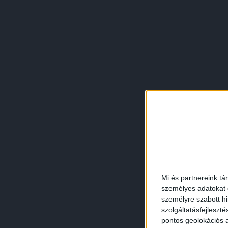
Mi és partnereink tá
személyes adatokat d
személyre szabott h
szolgáltatásfejleszté
pontos geolokációs a