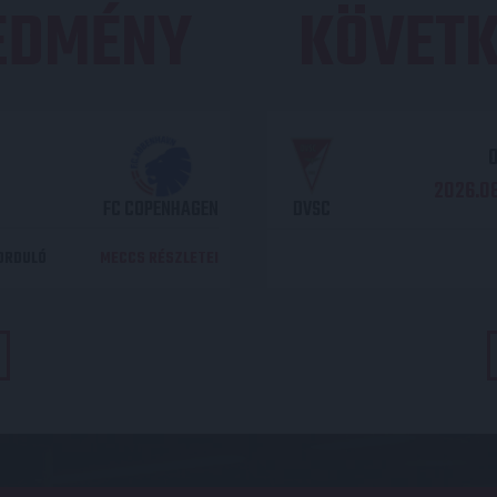
REDMÉNY
KÖVETK
O
2026.08
FC COPENHAGEN
DVSC
DORDULÓ
MECCS RÉSZLETEI