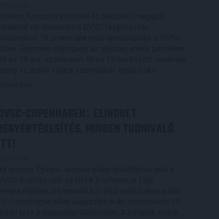
2026.08.05.
Ízléses, korszerű külsővel és belsővel, megújult
kínálattal vár mindenkit a DVSC felújítás után
csütörtökön 16 órakor újra nyitó ajándékboltja, a DVSC
Store. Érdemes ellátogatni az üzletbe, amely pénteken
10 és 18 óra, szombaton 10 és 15 óra között, vasárnap
pedig 12 órától várja a szurkolókat. Hajrá, Loki!
Bővebben →
DVSC-COPENHAGEN
ELINDULT
:
JEGYÉRTÉKESÍTÉS, MINDEN TUDNIVALÓ
ITT!
2026.08.04.
Az örmény Pjunyik Jereván elleni továbbjutás után a
DVSC folytatja útját az UEFA Konferencia Liga
selejtezőjében, a harmadik kör első mérkőzése a dán
FC Copenhagen ellen augusztus 6-án, csütörtökön 19
órától lesz a Nagyerdei Stadionban. A belépők immár