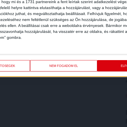
 hogy mi és a 1731 partnereink a fent leírtak szerint adatkezelést vég
elelő helyre kattintva elutasíthatja a hozzájárulást, vagy a hozzájárul
iókhoz juthat, és megváltoztathatja beállításait.
Felhívjuk figyelmét, 
ezeléséhez nem feltétlenül szükséges az Ön hozzájárulása, de jogában 
zelés ellen. A beállításai csak erre a weboldalra érvényesek. Bármikor m
isszavonhatja hozzájárulását, ha visszatér erre az oldalra, és rákattint a
lem" gombra.
ETŐSÉGEK
NEM FOGADOM EL
EL