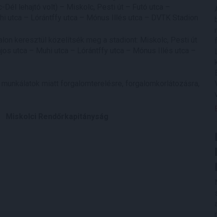
Dél lehajtó volt) – Miskolc, Pesti út – Futó utca –
i utca – Lórántffy utca – Mónus Illés utca – DVTK Stadion
lon keresztül közelítsék meg a stadiont: Miskolc, Pesti út
os utca – Muhi utca – Lórántffy utca – Mónus Illés utca –
 munkálatok miatt forgalomterelésre, forgalomkorlátozásra,
apitányság