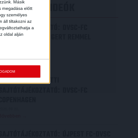
ezzünk. Másik
LEGÚJABB VIDEÓK
ás megadása előtt
hogy személyes
áll tiltakozni az
SAJTÓTÁJÉKOZTATÓ
DVSC-FC
:
egváltoztathatja a
z oldal alján
COPENHAGEN 0-3, GERT REMMEL
ÉRTÉKELÉSE
2026.08.07.
Bővebben →
FOGADOM
VIDEÓ! MECCS ELŐTTI
SAJTÓTÁJÉKOZTATÓ
DVSC-FC
:
COPENHAGEN
2026.08.05.
Bővebben →
SAJTÓTÁJÉKOZTATÓ
ÚJPEST FC-DVSC
: