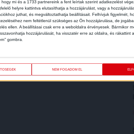
 hogy mi és a 1733 partnereink a fent leírtak szerint adatkezelést vég
elelő helyre kattintva elutasíthatja a hozzájárulást, vagy a hozzájárul
iókhoz juthat, és megváltoztathatja beállításait.
Felhívjuk figyelmét, 
ezeléséhez nem feltétlenül szükséges az Ön hozzájárulása, de jogában 
zelés ellen. A beállításai csak erre a weboldalra érvényesek. Bármikor m
isszavonhatja hozzájárulását, ha visszatér erre az oldalra, és rákattint a
lem" gombra.
ETŐSÉGEK
NEM FOGADOM EL
EL