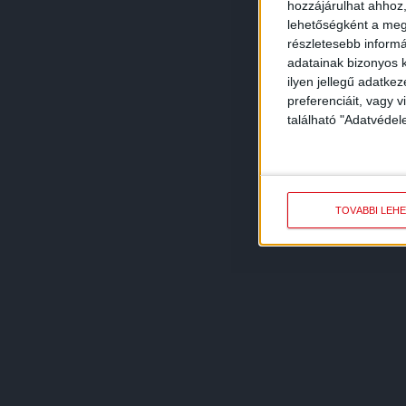
hozzájárulhat ahhoz,
lehetőségként a megf
részletesebb informác
adatainak bizonyos k
ilyen jellegű adatke
preferenciáit, vagy v
található "Adatvéde
TOVÁBBI LEH