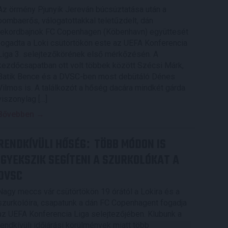
Az örmény Pjunyik Jereván búcsúztatása után a
bombaerős, válogatottakkal teletűzdelt, dán
rekordbajnok FC Copenhagen (Köbenhavn) együttesét
fogadta a Loki csütörtökön este az UEFA Konferencia
Liga 3. selejtezőkörének első mérkőzésén. A
kezdőcsapatban ott volt többek között Szécsi Márk,
Batik Bence és a DVSC-ben most debütáló Dénes
Vilmos is. A találkozót a hőség dacára mindkét gárda
viszonylag […]
Bővebben →
RENDKÍVÜLI HŐSÉG
TÖBB MÓDON IS
:
IGYEKSZIK SEGÍTENI A SZURKOLÓKAT A
DVSC
Nagy meccs vár csütörtökön 19 órától a Lokira és a
szurkolóira, csapatunk a dán FC Copenhagent fogadja
az UEFA Konferencia Liga selejtezőjében. Klubunk a
rendkívüli időjárási körülmények miatt több