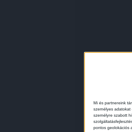
Mi és partnereink tá
személyes adatokat d
személyre szabott h
szolgáltatásfejleszté
pontos geolokációs a