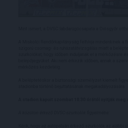
Mint ismert, a DVSC labdarúgócsapata a Diósgyőr ott
A Miskolci Rendőrkapitányság felhívja mindenkinek a fi
szigorú csomag- és ruházatátvizsgálás miatt a belépte
szurkolókat, hogy időben induljanak el a mérkőzésre é
belépőjegyüket. Aki nem érkezik időben, annak a szerv
mérkőzés kezdetéig.
A beléptetéskor a biztonsági személyzet kiemelt figye
stadionba történő bejuttatásának megakadályozására.
A stadion kapuit szombat 18.30 órától nyitják meg
A közúton érkező DVSC-szurkolók figyelmébe:
Kérik, hogy az autópályán érkező szurkolók az alábbi 