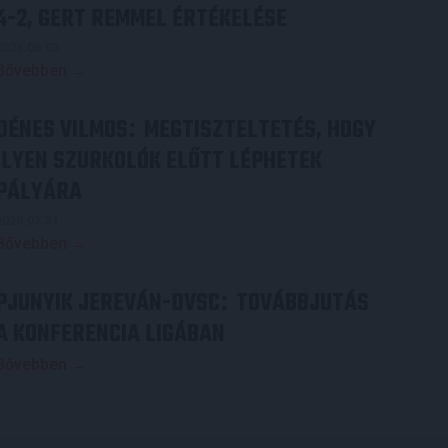
4-2, GERT REMMEL ÉRTÉKELÉSE
2026.08.03.
Bővebben →
DÉNES VILMOS
MEGTISZTELTETÉS, HOGY
:
ILYEN SZURKOLÓK ELŐTT LÉPHETEK
PÁLYÁRA
2026.07.31.
Bővebben →
PJUNYIK JEREVÁN-DVSC
TOVÁBBJUTÁS
:
A KONFERENCIA LIGÁBAN
Bővebben →