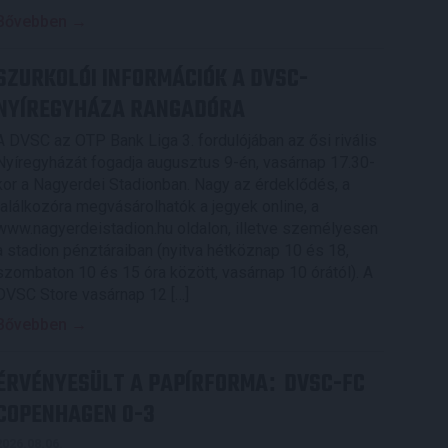
Bővebben →
SZURKOLÓI INFORMÁCIÓK A DVSC-
NYÍREGYHÁZA RANGADÓRA
A DVSC az OTP Bank Liga 3. fordulójában az ősi rivális
Nyíregyházát fogadja augusztus 9-én, vasárnap 17.30-
kor a Nagyerdei Stadionban. Nagy az érdeklődés, a
találkozóra megvásárolhatók a jegyek online, a
www.nagyerdeistadion.hu oldalon, illetve személyesen
a stadion pénztáraiban (nyitva hétköznap 10 és 18,
szombaton 10 és 15 óra között, vasárnap 10 órától). A
DVSC Store vasárnap 12 […]
Bővebben →
ÉRVÉNYESÜLT A PAPÍRFORMA
DVSC-FC
:
COPENHAGEN 0-3
2026.08.06.