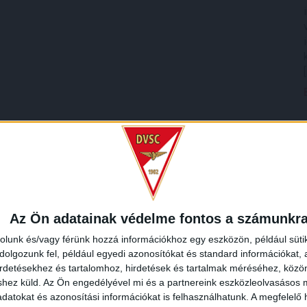
Az Ön adatainak védelme fontos a számunkr
rolunk és/vagy férünk hozzá információkhoz egy eszközön, például süti
olgozunk fel, például egyedi azonosítókat és standard információkat,
irdetésekhez és tartalomhoz, hirdetések és tartalmak méréséhez, kö
shez küld.
Az Ön engedélyével mi és a partnereink eszközleolvasásos m
datokat és azonosítási információkat is felhasználhatunk. A megfelelő h