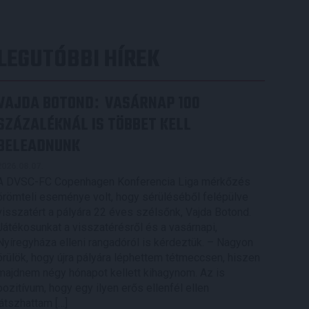
LEGUTÓBBI HÍREK
VAJDA BOTOND
VASÁRNAP 100
:
SZÁZALÉKNÁL IS TÖBBET KELL
BELEADNUNK
2026.08.07.
A DVSC-FC Copenhagen Konferencia Liga mérkőzés
örömteli eseménye volt, hogy sérüléséből felépülve
visszatért a pályára 22 éves szélsőnk, Vajda Botond.
Játékosunkat a visszatérésről és a vasárnapi,
Nyíregyháza elleni rangadóról is kérdeztük. – Nagyon
örülök, hogy újra pályára léphettem tétmeccsen, hiszen
majdnem négy hónapot kellett kihagynom. Az is
pozitívum, hogy egy ilyen erős ellenfél ellen
játszhattam […]