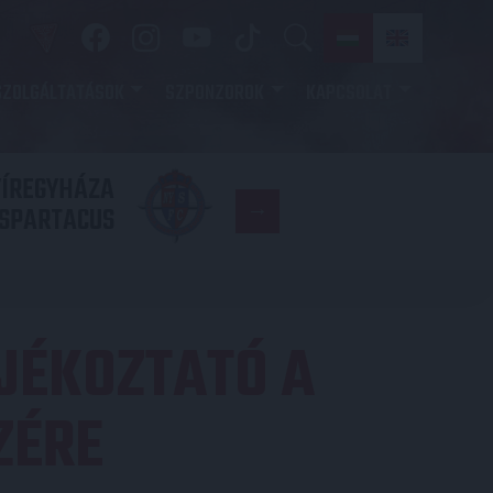
SZOLGÁLTATÁSOK
SZPONZOROK
KAPCSOLAT
YÍREGYHÁZA
FC
SPARTACUS
COPENHAGE
JÉKOZTATÓ A
ZÉRE