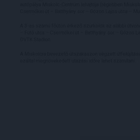
autópálya Miskolc-Centrum lehajtója (régebben Miskolc-
Csermőkei út – Batthyány sor – Gózon Lajos utca – Muh
A 3-as számú főúton érkező szurkolók az alábbi útvona
– Futó utca – Csermőkei út – Batthyány sor – Gózon Laj
DVTK Stadion.
A Miskolcra bevezető útszakaszon végzett útfelújítási
ezáltal megnövekedett utazási időre lehet számítani.
Miskolci Rendőrk