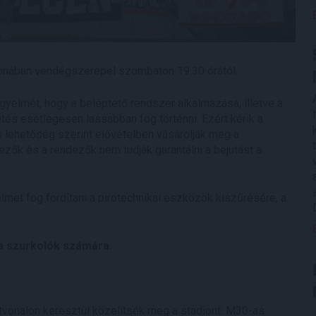
honában vendégszerepel szombaton 19.30 órától.
gyelmét, hogy a beléptető rendszer alkalmazása, illetve a
tés esetlegesen lassabban fog történni. Ezért kérik a
s lehetőség szerint elővételben vásárolják meg a
ezők és a rendezők nem tudják garantálni a bejutást a
lmet fog fordítani a pirotechnikai eszközök kiszűrésére, a
 a szurkolók számára.
útvonalon keresztül közelítsék meg a stadiont: M30-as