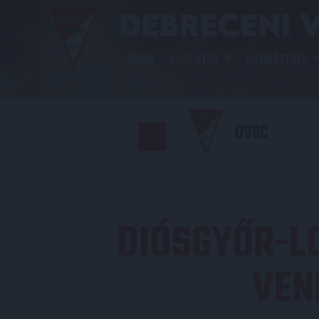
HÍREK
CSAPATOK
MÉRKŐZÉSEK
DVSC
DIÓSGYŐR-L
VEN