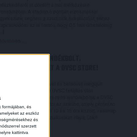
intézkedésről is döntött a mai mérkőzésre
vonatkozóan. A stadion 6 pontján vízosztással
igyekszünk segíteni a szurkolók hidratációját, ehhez
kapcsolódóan az is fontos, hogy 0,5 liter űrtartalomig
[…]
Bővebben →
MEGÚJULT AZ AJÁNDÉKBOLT,
CSÜTÖRTÖKÖN NYIT A DVSC STORE!
2026.08.05.
×
Ízléses, korszerű külsővel és belsővel, megújult
kínálattal vár mindenkit a DVSC felújítás után
a
csütörtökön 16 órakor újra nyitó ajándékboltja, a DVSC
Store. Érdemes ellátogatni az üzletbe, amely pénteken
k formájában, és
10 és 18 óra, szombaton 10 és 15 óra között, vasárnap
 amelyeket az eszköz
pedig 12 órától várja a szurkolókat. Hajrá, Loki!
zönségmérésekhez és
ódszerrel szerzett
Bővebben →
elyre kattintva