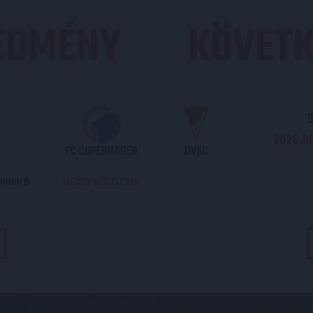
REDMÉNY
KÖVETK
O
2026.08
FC COPENHAGEN
DVSC
DORDULÓ
MECCS RÉSZLETEI