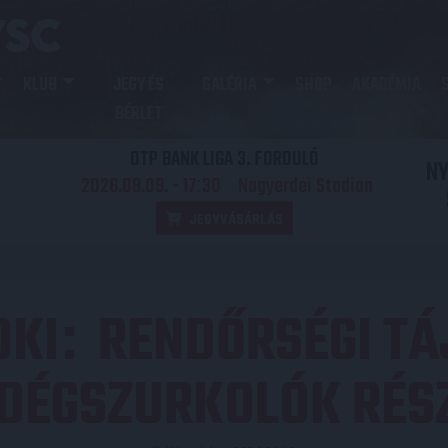
KLUB
JEGY ÉS
GALÉRIA
SHOP
AKADÉMIA
BÉRLET
OTP BANK LIGA 3. FORDULÓ
N
2026.08.09. - 17
30
Nagyerdei Stadion
:
JEGYVÁSÁRLÁS
OKI
RENDŐRSÉGI TÁ
:
DÉGSZURKOLÓK RÉS