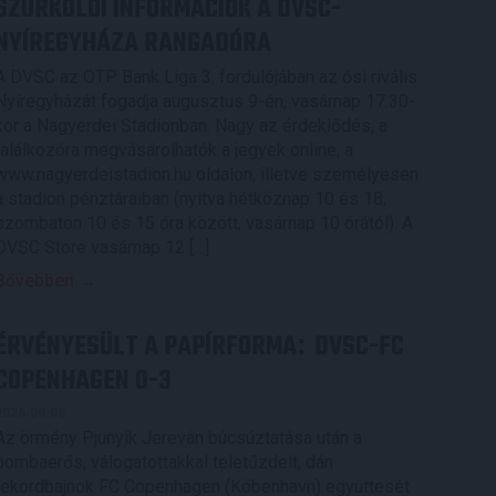
SZURKOLÓI INFORMÁCIÓK A DVSC-
NYÍREGYHÁZA RANGADÓRA
A DVSC az OTP Bank Liga 3. fordulójában az ősi rivális
Nyíregyházát fogadja augusztus 9-én, vasárnap 17.30-
kor a Nagyerdei Stadionban. Nagy az érdeklődés, a
találkozóra megvásárolhatók a jegyek online, a
www.nagyerdeistadion.hu oldalon, illetve személyesen
a stadion pénztáraiban (nyitva hétköznap 10 és 18,
szombaton 10 és 15 óra között, vasárnap 10 órától). A
DVSC Store vasárnap 12 […]
Bővebben →
ÉRVÉNYESÜLT A PAPÍRFORMA
DVSC-FC
:
COPENHAGEN 0-3
2026.08.06.
Az örmény Pjunyik Jereván búcsúztatása után a
bombaerős, válogatottakkal teletűzdelt, dán
rekordbajnok FC Copenhagen (Köbenhavn) együttesét