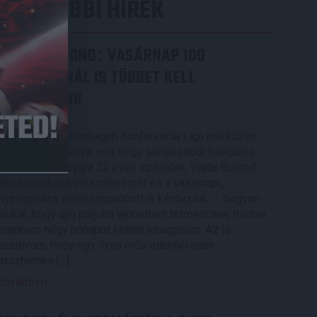
LEGUTÓBBI HÍREK
VAJDA BOTOND
VASÁRNAP 100
:
SZÁZALÉKNÁL IS TÖBBET KELL
BELEADNUNK
2026.08.07.
A DVSC-FC Copenhagen Konferencia Liga mérkőzés
örömteli eseménye volt, hogy sérüléséből felépülve
visszatért a pályára 22 éves szélsőnk, Vajda Botond.
Játékosunkat a visszatérésről és a vasárnapi,
Nyíregyháza elleni rangadóról is kérdeztük. – Nagyon
örülök, hogy újra pályára léphettem tétmeccsen, hiszen
majdnem négy hónapot kellett kihagynom. Az is
pozitívum, hogy egy ilyen erős ellenfél ellen
játszhattam […]
Bővebben →