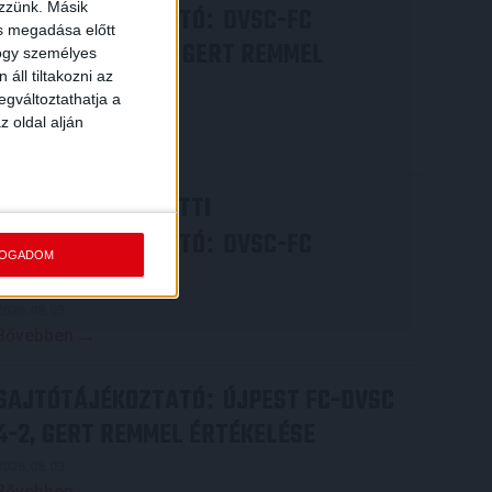
ezzünk. Másik
SAJTÓTÁJÉKOZTATÓ
DVSC-FC
:
ás megadása előtt
COPENHAGEN 0-3, GERT REMMEL
hogy személyes
áll tiltakozni az
ÉRTÉKELÉSE
egváltoztathatja a
2026.08.07.
z oldal alján
Bővebben →
VIDEÓ! MECCS ELŐTTI
SAJTÓTÁJÉKOZTATÓ
DVSC-FC
:
FOGADOM
COPENHAGEN
2026.08.05.
Bővebben →
SAJTÓTÁJÉKOZTATÓ
ÚJPEST FC-DVSC
:
4-2, GERT REMMEL ÉRTÉKELÉSE
2026.08.03.
Bővebben →