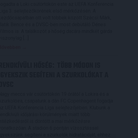
fogadta a Loki csütörtökön este az UEFA Konferencia
Liga 3. selejtezőkörének első mérkőzésén. A
kezdőcsapatban ott volt többek között Szécsi Márk,
Batik Bence és a DVSC-ben most debütáló Dénes
Vilmos is. A találkozót a hőség dacára mindkét gárda
viszonylag […]
Bővebben →
RENDKÍVÜLI HŐSÉG
TÖBB MÓDON IS
:
IGYEKSZIK SEGÍTENI A SZURKOLÓKAT A
DVSC
Nagy meccs vár csütörtökön 19 órától a Lokira és a
szurkolóira, csapatunk a dán FC Copenhagent fogadja
az UEFA Konferencia Liga selejtezőjében. Klubunk a
rendkívüli időjárási körülmények miatt több
intézkedésről is döntött a mai mérkőzésre
vonatkozóan. A stadion 6 pontján vízosztással
igyekszünk segíteni a szurkolók hidratációját, ehhez