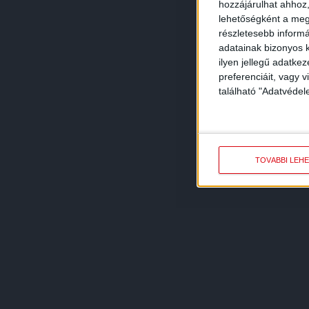
hozzájárulhat ahhoz,
lehetőségként a megf
részletesebb informác
adatainak bizonyos k
ilyen jellegű adatke
preferenciáit, vagy v
található "Adatvéde
TOVÁBBI LEH