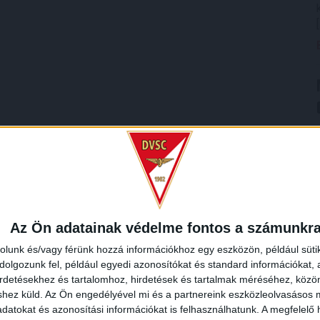
Az Ön adatainak védelme fontos a számunkr
rolunk és/vagy férünk hozzá információkhoz egy eszközön, például süti
olgozunk fel, például egyedi azonosítókat és standard információkat,
irdetésekhez és tartalomhoz, hirdetések és tartalmak méréséhez, kö
shez küld.
Az Ön engedélyével mi és a partnereink eszközleolvasásos m
datokat és azonosítási információkat is felhasználhatunk. A megfelelő h