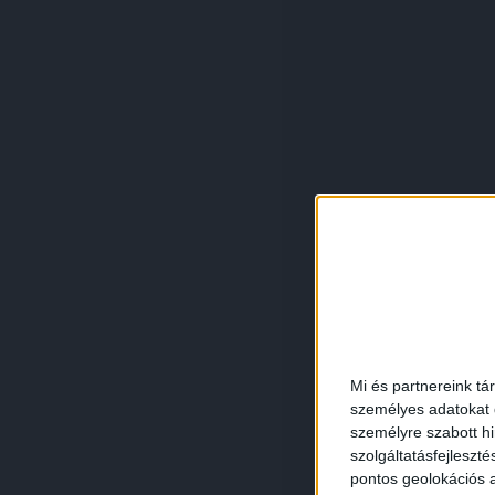
Mi és partnereink tá
személyes adatokat d
személyre szabott h
szolgáltatásfejleszté
pontos geolokációs a