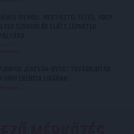
DÉNES VILMOS
MEGTISZTELTETÉS, HOGY
:
ILYEN SZURKOLÓK ELŐTT LÉPHETEK
PÁLYÁRA
2026.07.31.
Bővebben →
PJUNYIK JEREVÁN-DVSC
TOVÁBBJUTÁS
:
A KONFERENCIA LIGÁBAN
Bővebben →
EZŐ MÉRKŐZÉS