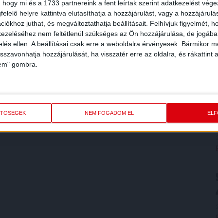
 hogy mi és a 1733 partnereink a fent leírtak szerint adatkezelést vég
elelő helyre kattintva elutasíthatja a hozzájárulást, vagy a hozzájárul
iókhoz juthat, és megváltoztathatja beállításait.
Felhívjuk figyelmét, 
ezeléséhez nem feltétlenül szükséges az Ön hozzájárulása, de jogában 
zelés ellen. A beállításai csak erre a weboldalra érvényesek. Bármikor m
isszavonhatja hozzájárulását, ha visszatér erre az oldalra, és rákattint a
lem" gombra.
ETŐSÉGEK
NEM FOGADOM EL
EL