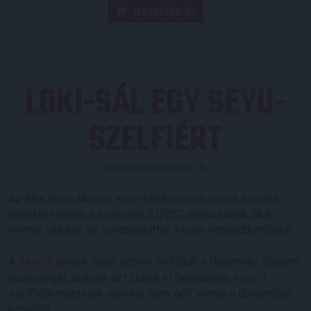
JEGYVÁSÁRLÁS
LOKI-SÁL EGY SEYU-
SZELFIÉRT
Közzétéve: 2019.02.28.
Az Ajka elleni Magyar Kupa-találkozón is remek buzdító
képeket küldtek a szurkolók a DVSC játékosainak, akik
elérték céljukat, és továbbjutottak a kupa negyeddöntőjébe.
A
Seyu-s
srácok újabb játékra invitálták a Nagyerdei Stadion
közönségét, akiknek azt tűzték ki feladatként, hogy a
szelfizők mutassák ujjaikkal, hány gólt várnak a dunántúliak
kapujába.