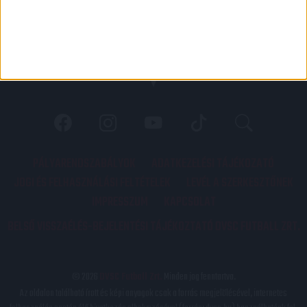
PÁLYARENDSZABÁLYOK
ADATKEZELÉSI TÁJÉKOZATÓ
JOGI ÉS FELHASZNÁLÁSI FELTÉTELEK
LEVÉL A SZERKESZTŐNEK
IMPRESSZUM
KAPCSOLAT
BELSŐ VISSZAÉLÉS-BEJELENTÉSI TÁJÉKOZTATÓ DVSC FUTBALL ZRT.
© 2026
DVSC Futball Zrt.
Minden jog fenntartva.
Az oldalon található írott és képi anyagok csak a forrás megjelölésével, internetes