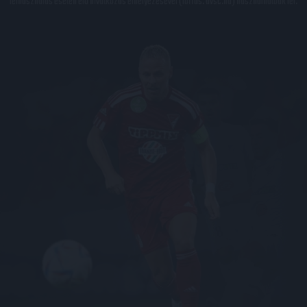
felhasználás esetén élő hivatkozás elhelyezésével (forrás: dvsc.hu) használhatóak fel.