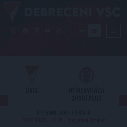
DVSC
NYÍREGYHÁZA
SPARTACUS
OTP BANK LIGA 3. FORDULÓ
2026.08.09. - 17
30
Nagyerdei Stadion
: