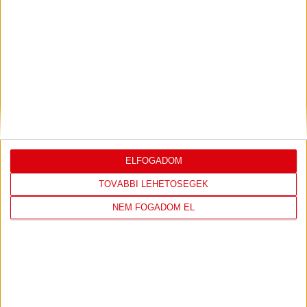
LEGUTÓBBI EREDMÉNY
DVSC
FC
COPENHAGEN
ELFOGADOM
0
-
3
TOVÁBBI LEHETŐSÉGEK
NEM FOGADOM EL
2026-08-
KONFERENCIA LIGA 3.
MECCS
06 19:00
SELEJTEZŐFDORDULÓ
RÉSZLETEI