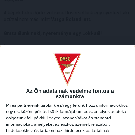
A képek beküldői közül ismét kisorsoltunk egy nyertest, aki
ezúttal nem más, mint
Varga Roland lett.
Gratulálunk neki, nyereménye egy Loki-sál!
Íme, a nyertes kép:
LEGUTÓBBI HÍREK
Az Ön adatainak védelme fontos a
számunkra
KIKAPOTT A KIS LOKI
Mi és partnereink tárolunk és/vagy férünk hozzá információkhoz
egy eszközön, például sütik formájában, és személyes adatokat
2026.08.08.
dolgozunk fel, például egyedi azonosítókat és standard
A DVSC II. szombaton Pallagon a Füzesabony gárdáját
információkat, amelyeket az eszköz személyre szabott
fogadta az NB III. Észak-keleti csoport 3. fordulójában, s
hirdetésekhez és tartalomhoz, hirdetések és tartalmak