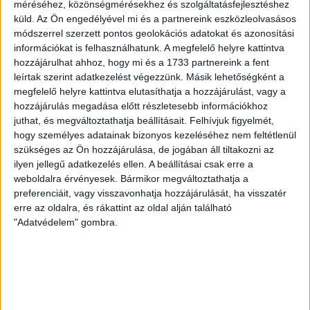
ezúttal nem tudott pontot szerezni. NB III. Észak-keleti
méréséhez, közönségmérésekhez és szolgáltatásfejlesztéshez
csoport, 3. forduló. DVSC II.-Füzesabony 1-2 (1-1). Pallag,
küld.
Az Ön engedélyével mi és a partnereink eszközleolvasásos
200 néző, vezette: Oswald D. DVSC II.: Tuska – Myrtaj (Kiss
módszerrel szerzett pontos geolokációs adatokat és azonosítási
M., 46.), Farkas T., Macsó (Lovas, 75.), Vincze T., Hermann
információkat is felhasználhatunk. A megfelelő helyre kattintva
(Gyenti, […]
hozzájárulhat ahhoz, hogy mi és a 1733 partnereink a fent
leírtak szerint adatkezelést végezzünk. Másik lehetőségként a
Bővebben →
megfelelő helyre kattintva elutasíthatja a hozzájárulást, vagy a
hozzájárulás megadása előtt részletesebb információkhoz
70 ÉVES LETT KEREKES GYÖRGY, A VALAHA
juthat, és megváltoztathatja beállításait.
Felhívjuk figyelmét,
hogy személyes adatainak bizonyos kezeléséhez nem feltétlenül
VOLT EGYIK LEGJOBB DEBRECENI CSATÁR
szükséges az Ön hozzájárulása, de jogában áll tiltakozni az
Ma ünnepli 70. születésnapját Kerekes György. A debreceni
ilyen jellegű adatkezelés ellen. A beállításai csak erre a
weboldalra érvényesek. Bármikor megváltoztathatja a
születésű támadó a debreceni Titászban, majd a DMTE-ben
preferenciáit, vagy visszavonhatja hozzájárulását, ha visszatér
kezdte, később játszott Pécsen, az Újpestben, az FTC-ben
erre az oldalra, és rákattint az oldal alján található
és a Videotonban is, ám pályafutása csúcspontját
"Adatvédelem" gombra.
egyértelműen a Lokiban töltött évek jelentették. A népszerű
Gurigának hihetetlen érzéke volt a játékhoz és a
gólszerzéshez, amit jól mutat, hogy a DMVSC-ben eltöltött
[…]
Bővebben →