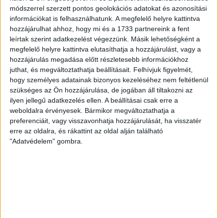
SZURKOLÓI INFORMÁCIÓK A DVSC-
módszerrel szerzett pontos geolokációs adatokat és azonosítási
NYÍREGYHÁZA RANGADÓRA
információkat is felhasználhatunk. A megfelelő helyre kattintva
hozzájárulhat ahhoz, hogy mi és a 1733 partnereink a fent
A DVSC az OTP Bank Liga 3. fordulójában az ősi rivális
leírtak szerint adatkezelést végezzünk. Másik lehetőségként a
Nyíregyházát fogadja augusztus 9-én, vasárnap 17.30-kor a
megfelelő helyre kattintva elutasíthatja a hozzájárulást, vagy a
Nagyerdei Stadionban. Nagy az érdeklődés, a találkozóra
hozzájárulás megadása előtt részletesebb információkhoz
megvásárolhatók a jegyek online, a
juthat, és megváltoztathatja beállításait.
Felhívjuk figyelmét,
hogy személyes adatainak bizonyos kezeléséhez nem feltétlenül
www.nagyerdeistadion.hu oldalon, illetve személyesen a
szükséges az Ön hozzájárulása, de jogában áll tiltakozni az
stadion pénztáraiban (nyitva hétköznap 10 és 18,
ilyen jellegű adatkezelés ellen. A beállításai csak erre a
szombaton 10 és 15 óra között, vasárnap 10 órától). A DVSC
weboldalra érvényesek. Bármikor megváltoztathatja a
Store vasárnap 12 […]
preferenciáit, vagy visszavonhatja hozzájárulását, ha visszatér
Bővebben →
erre az oldalra, és rákattint az oldal alján található
"Adatvédelem" gombra.
ÉRVÉNYESÜLT A PAPÍRFORMA
DVSC-FC
:
COPENHAGEN 0-3
2026.08.06.
Az örmény Pjunyik Jereván búcsúztatása után a bombaerős,
válogatottakkal teletűzdelt, dán rekordbajnok FC
Copenhagen (Köbenhavn) együttesét fogadta a Loki