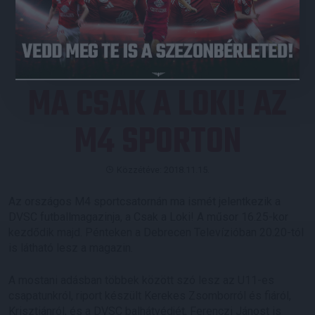
JEGYVÁSÁRLÁS
MA CSAK A LOKI! AZ
M4 SPORTON
Közzétéve: 2018.11.15.
Az országos M4 sportcsatornán ma ismét jelentkezik a
DVSC futballmagazinja, a Csak a Loki! A műsor 16.25-kor
kezdődik majd. Pénteken a Debrecen Televízióban 20.20-tól
is látható lesz a magazin.
A mostani adásban többek között szó lesz az U11-es
csapatunkról, riport készült Kerekes Zsomborról és fiáról,
Krisztiánról, és a DVSC balhátvédjét, Ferenczi Jánost is