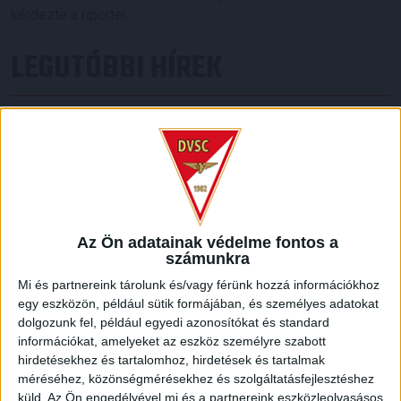
kérdezte a riporter.
LEGUTÓBBI HÍREK
VAJDA BOTOND
VASÁRNAP 100
:
SZÁZALÉKNÁL IS TÖBBET KELL BELEADNUNK
2026.08.07.
A DVSC-FC Copenhagen Konferencia Liga mérkőzés
örömteli eseménye volt, hogy sérüléséből felépülve
visszatért a pályára 22 éves szélsőnk, Vajda Botond.
Az Ön adatainak védelme fontos a
számunkra
Játékosunkat a visszatérésről és a vasárnapi, Nyíregyháza
elleni rangadóról is kérdeztük. – Nagyon örülök, hogy újra
Mi és partnereink tárolunk és/vagy férünk hozzá információkhoz
pályára léphettem tétmeccsen, hiszen majdnem négy
egy eszközön, például sütik formájában, és személyes adatokat
hónapot kellett kihagynom. Az is pozitívum, hogy egy ilyen
dolgozunk fel, például egyedi azonosítókat és standard
erős ellenfél ellen játszhattam […]
információkat, amelyeket az eszköz személyre szabott
hirdetésekhez és tartalomhoz, hirdetések és tartalmak
Bővebben →
méréséhez, közönségmérésekhez és szolgáltatásfejlesztéshez
küld.
Az Ön engedélyével mi és a partnereink eszközleolvasásos