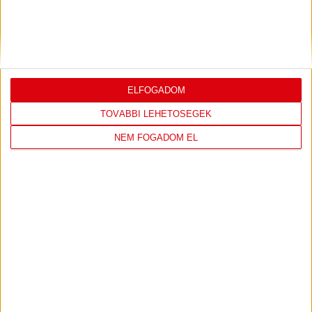
COPENHAGEN
19
:
00
ELFOGADOM
2026-08-
KONFERENCIA LIGA 3.
MECCS
TOVÁBBI LEHETŐSÉGEK
06 19:00
SELEJTEZŐFDORDULÓ
RÉSZLETEI
NEM FOGADOM EL
TOVÁBBI EREDMÉNYEK
KÖVETKEZŐ MÉRKŐZÉS