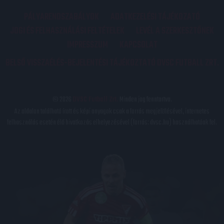
PÁLYARENDSZABÁLYOK
ADATKEZELÉSI TÁJÉKOZATÓ
JOGI ÉS FELHASZNÁLÁSI FELTÉTELEK
LEVÉL A SZERKESZTŐNEK
IMPRESSZUM
KAPCSOLAT
BELSŐ VISSZAÉLÉS-BEJELENTÉSI TÁJÉKOZTATÓ DVSC FUTBALL ZRT.
© 2026
DVSC Futball Zrt.
Minden jog fenntartva.
Az oldalon található írott és képi anyagok csak a forrás megjelölésével, internetes
felhasználás esetén élő hivatkozás elhelyezésével (forrás: dvsc.hu) használhatóak fel.