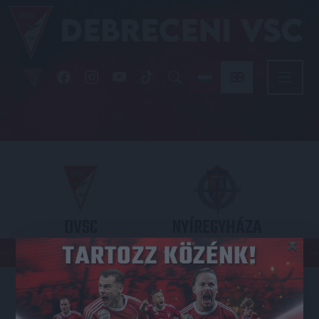
DVSC
NYÍREGYHÁZA
×
SPARTACUS
OTP BANK LIGA 3. FORDULÓ
2026.08.09. - 17
30
Nagyerdei Stadion
: