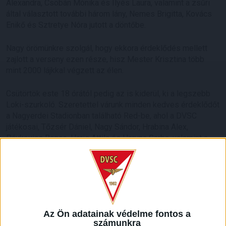
Alexandra, Csobán Mónika és Ilyés Laura, valamint a zsűri
által választott további három lány, Nemes Brigitta, Kovács
Enikő és Sztretye Nóra jutott a döntőbe.
Nagy örömünkre szolgál, hogy ekkora érdeklődés mellett
zajlott a verseny ezen része, hisz Mester Krisztina több
mint 2000 lájkkal végzett az élen.
Csütörtök este 18 órától pedig az is kiderül, ki a legszebb
Loki-szurkoló. Szeretettel várunk minden kedves érdeklődőt
a Nagyerdei Stadionban található Red-be, ahol a DVSC
játékosai, Tőzsér Dániel, Nagy Sándor, Hrabina Alex,
Pávkovics Bence, Haris Attila és Haruna Garba, valamint a
tavalyi verseny győztese, Szakál Vivien dönt a Loki Szépe
kilétéről!
A belépés ingyenes!
A Loki Szépét, és két udvarhölgyét a szeptember 28-án 17
Az Ön adatainak védelme fontos a
órakor kezdődő, Puskás Akadémia elleni bajnoki meccsünk
számunkra