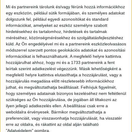
félidejében koronázzuk meg hivatalosan! A találkozóra
Mi és partnereink tárolunk és/vagy férünk hozzá információkhoz
szeretettel várjuk szurkolóinkat, akik
online
, valamint a
egy eszközön, például sütik formájában, és személyes adatokat
DVSC Ajándékboltban vásárolhatják meg jegyeiket
dolgozunk fel, például egyedi azonosítókat és standard
elővételben.
információkat, amelyeket az eszköz személyre szabott
hirdetésekhez és tartalomhoz, hirdetések és tartalmak
Idén újítás, hogy játékra invitáljuk a helyszínre ellátogatókat
méréséhez, közönségmérésekhez és szolgáltatásfejlesztéshez
is, akik szintén szavazhatnak, számukra ki a legmegnyerőbb
küld.
Az Ön engedélyével mi és a partnereink eszközleolvasásos
hölgy. Aki a legtöbb voksot kapja, közönségdíjjal
módszerrel szerzett pontos geolokációs adatokat és azonosítási
gazdagodik.
információkat is felhasználhatunk. A megfelelő helyre kattintva
hozzájárulhat ahhoz, hogy mi és a 1733 partnereink a fent
A Loki Szépe közel félmillió forint értékű
leírtak szerint adatkezelést végezzünk. Másik lehetőségként a
nyereményekkel gazdagodik!
megfelelő helyre kattintva elutasíthatja a hozzájárulást, vagy a
hozzájárulás megadása előtt részletesebb információkhoz
juthat, és megváltoztathatja beállításait.
Felhívjuk figyelmét,
A nyertes egy DVSC VIP-bérletet (190.000 forint értékben),
hogy személyes adatainak bizonyos kezeléséhez nem feltétlenül
egy kétszemélyes hajdúszoboszlói wellness hétvégét
szükséges az Ön hozzájárulása, de jogában áll tiltakozni az
(80.000 forint), portfólió fotózást (80.000 forint), egy
ilyen jellegű adatkezelés ellen. A beállításai csak erre a
egyéves
Corpus Fitness-bérletet
(90.000 forint), és egy
weboldalra érvényesek. Bármikor megváltoztathatja a
Grand Casino
ajándékcsomagot kap ajándékba.
preferenciáit, vagy visszavonhatja hozzájárulását, ha visszatér
erre az oldalra, és rákattint az oldal alján található
A verseny második helyezettje egy féléves, harmadik
"Adatvédelem" gombra.