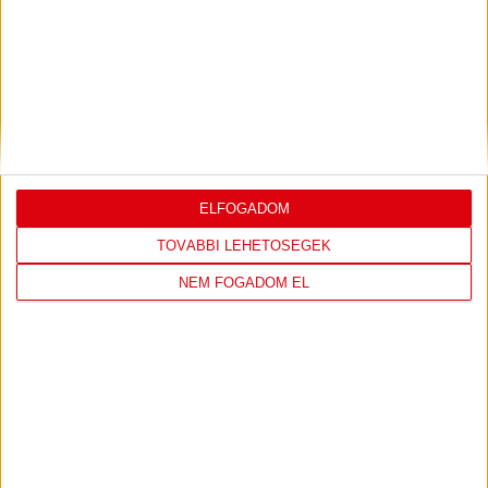
DÉNES VILMOS
MEGTISZTELTETÉS, HOGY
:
ILYEN SZURKOLÓK ELŐTT LÉPHETEK PÁLYÁRA
2026.07.31.
Bővebben →
PJUNYIK JEREVÁN-DVSC
TOVÁBBJUTÁS A
:
KONFERENCIA LIGÁBAN
ELFOGADOM
TOVÁBBI LEHETŐSÉGEK
Bővebben →
NEM FOGADOM EL
LEGUTÓBBI EREDMÉNY