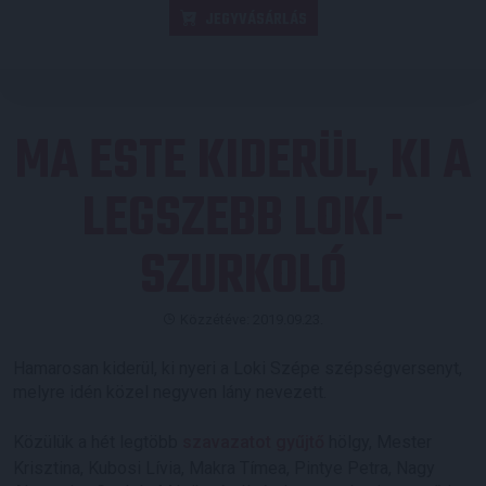
JEGYVÁSÁRLÁS
MA ESTE KIDERÜL, KI A
LEGSZEBB LOKI-
SZURKOLÓ
Közzétéve: 2019.09.23.
Hamarosan kiderül, ki nyeri a Loki Szépe szépségversenyt,
melyre idén közel negyven lány nevezett.
Közülük a hét legtöbb
szavazatot gyűjtő
hölgy, Mester
Krisztina, Kubosi Lívia, Makra Tímea, Pintye Petra, Nagy