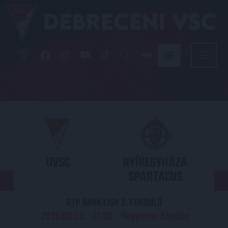
DVSC
NYÍREGYHÁZA
SPARTACUS
OTP BANK LIGA 3. FORDULÓ
2026.08.09. - 17
30
Nagyerdei Stadion
: