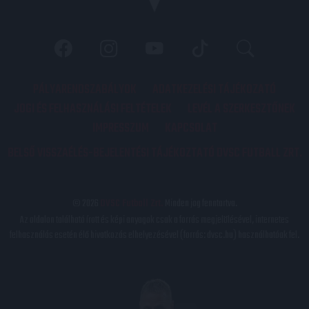
PÁLYARENDSZABÁLYOK
ADATKEZELÉSI TÁJÉKOZATÓ
JOGI ÉS FELHASZNÁLÁSI FELTÉTELEK
LEVÉL A SZERKESZTŐNEK
IMPRESSZUM
KAPCSOLAT
BELSŐ VISSZAÉLÉS-BEJELENTÉSI TÁJÉKOZTATÓ DVSC FUTBALL ZRT.
© 2026
DVSC Futball Zrt.
Minden jog fenntartva.
Az oldalon található írott és képi anyagok csak a forrás megjelölésével, internetes
felhasználás esetén élő hivatkozás elhelyezésével (forrás: dvsc.hu) használhatóak fel.