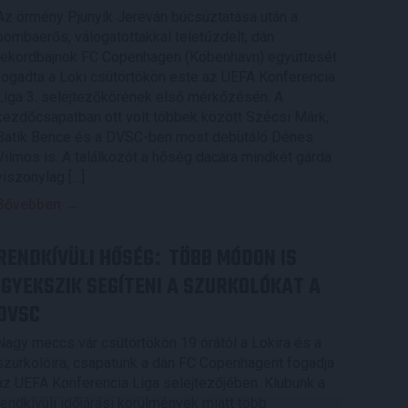
Az örmény Pjunyik Jereván búcsúztatása után a
bombaerős, válogatottakkal teletűzdelt, dán
rekordbajnok FC Copenhagen (Köbenhavn) együttesét
fogadta a Loki csütörtökön este az UEFA Konferencia
Liga 3. selejtezőkörének első mérkőzésén. A
kezdőcsapatban ott volt többek között Szécsi Márk,
Batik Bence és a DVSC-ben most debütáló Dénes
Vilmos is. A találkozót a hőség dacára mindkét gárda
viszonylag […]
Bővebben →
RENDKÍVÜLI HŐSÉG
TÖBB MÓDON IS
:
IGYEKSZIK SEGÍTENI A SZURKOLÓKAT A
DVSC
Nagy meccs vár csütörtökön 19 órától a Lokira és a
szurkolóira, csapatunk a dán FC Copenhagent fogadja
az UEFA Konferencia Liga selejtezőjében. Klubunk a
rendkívüli időjárási körülmények miatt több