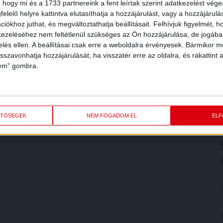
 hogy mi és a 1733 partnereink a fent leírtak szerint adatkezelést vég
elelő helyre kattintva elutasíthatja a hozzájárulást, vagy a hozzájárul
iókhoz juthat, és megváltoztathatja beállításait.
Felhívjuk figyelmét, 
ezeléséhez nem feltétlenül szükséges az Ön hozzájárulása, de jogában 
zelés ellen. A beállításai csak erre a weboldalra érvényesek. Bármikor m
isszavonhatja hozzájárulását, ha visszatér erre az oldalra, és rákattint a
lem" gombra.
ETŐSÉGEK
NEM FOGADOM EL
EL