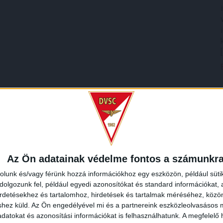
Az Ön adatainak védelme fontos a számunkr
rolunk és/vagy férünk hozzá információkhoz egy eszközön, például süti
olgozunk fel, például egyedi azonosítókat és standard információkat,
irdetésekhez és tartalomhoz, hirdetések és tartalmak méréséhez, kö
shez küld.
Az Ön engedélyével mi és a partnereink eszközleolvasásos m
datokat és azonosítási információkat is felhasználhatunk. A megfelelő h