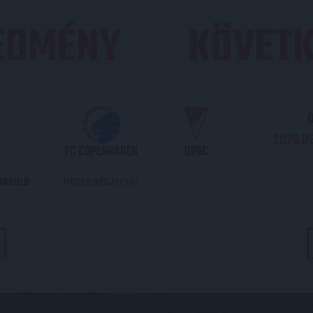
REDMÉNY
KÖVETK
O
2026.08
FC COPENHAGEN
DVSC
DORDULÓ
MECCS RÉSZLETEI