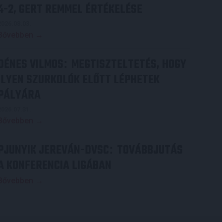
4-2, GERT REMMEL ÉRTÉKELÉSE
2026.08.03.
Bővebben →
DÉNES VILMOS
MEGTISZTELTETÉS, HOGY
:
ILYEN SZURKOLÓK ELŐTT LÉPHETEK
PÁLYÁRA
2026.07.31.
Bővebben →
PJUNYIK JEREVÁN-DVSC
TOVÁBBJUTÁS
:
A KONFERENCIA LIGÁBAN
Bővebben →