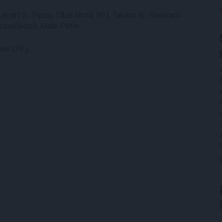
énárt G., Sipos, Cibla (Amir, 90.), Takács B., Shedrach
. Vezetőedző: Máté Péter.
rek (39.).