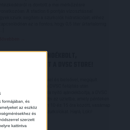
intézkedésről is döntött a mai mérkőzésre
vonatkozóan. A stadion 6 pontján vízosztással
igyekszünk segíteni a szurkolók hidratációját, ehhez
kapcsolódóan az is fontos, hogy 0,5 liter űrtartalomig
[…]
Bővebben →
MEGÚJULT AZ AJÁNDÉKBOLT,
CSÜTÖRTÖKÖN NYIT A DVSC STORE!
2026.08.05.
Ízléses, korszerű külsővel és belsővel, megújult
kínálattal vár mindenkit a DVSC felújítás után
a
csütörtökön 16 órakor újra nyitó ajándékboltja, a DVSC
Store. Érdemes ellátogatni az üzletbe, amely pénteken
k formájában, és
10 és 18 óra, szombaton 10 és 15 óra között, vasárnap
 amelyeket az eszköz
pedig 12 órától várja a szurkolókat. Hajrá, Loki!
zönségmérésekhez és
ódszerrel szerzett
Bővebben →
elyre kattintva