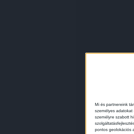
Mi és partnereink tá
személyes adatokat d
személyre szabott h
szolgáltatásfejleszté
pontos geolokációs a