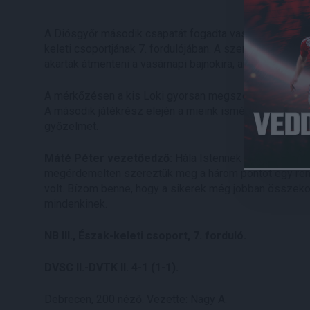
A Diósgyőr második csapatát fogadta vasárnap a DVSC I
keleti csoportjának 7. fordulójában. A szerdai, karcagi 2-
akarták átmenteni a vasárnapi bajnokira, ami sikerült is.
A mérkőzésen a kis Loki gyorsan megszerezte a vezeté
A második játékrész elején a mieink ismét betaláltak, 
győzelmet.
Máté Péter vezetőedző:
Hála Istennek a sorozatter
megérdemelten szereztük meg a három pontot egy remek
volt. Bízom benne, hogy a sikerek még jobban összekov
mindenkinek.
NB III., Észak-keleti csoport, 7. forduló.
DVSC II.-DVTK II. 4-1 (1-1).
Debrecen, 200 néző. Vezette: Nagy A.