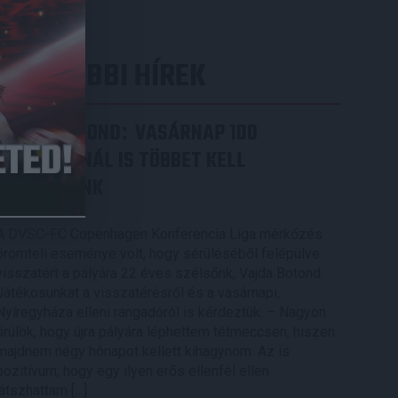
LEGUTÓBBI HÍREK
VAJDA BOTOND
VASÁRNAP 100
:
SZÁZALÉKNÁL IS TÖBBET KELL
BELEADNUNK
2026.08.07.
A DVSC-FC Copenhagen Konferencia Liga mérkőzés
örömteli eseménye volt, hogy sérüléséből felépülve
visszatért a pályára 22 éves szélsőnk, Vajda Botond.
Játékosunkat a visszatérésről és a vasárnapi,
Nyíregyháza elleni rangadóról is kérdeztük. – Nagyon
örülök, hogy újra pályára léphettem tétmeccsen, hiszen
majdnem négy hónapot kellett kihagynom. Az is
pozitívum, hogy egy ilyen erős ellenfél ellen
játszhattam […]