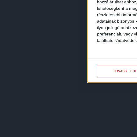
hozzájárulhat ahhoz,
lehetőségként a megf
részletesebb informác
adatainak bizonyos k
ilyen jellegű adatke
preferenciáit, vagy v
található "Adatvéde
TOVÁBBI LEH