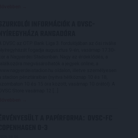
Bővebben →
SZURKOLÓI INFORMÁCIÓK A DVSC-
NYÍREGYHÁZA RANGADÓRA
A DVSC az OTP Bank Liga 3. fordulójában az ősi rivális
Nyíregyházát fogadja augusztus 9-én, vasárnap 17.30-
kor a Nagyerdei Stadionban. Nagy az érdeklődés, a
találkozóra megvásárolhatók a jegyek online, a
www.nagyerdeistadion.hu oldalon, illetve személyesen
a stadion pénztáraiban (nyitva hétköznap 10 és 18,
szombaton 10 és 15 óra között, vasárnap 10 órától). A
DVSC Store vasárnap 12 […]
Bővebben →
ÉRVÉNYESÜLT A PAPÍRFORMA
DVSC-FC
:
COPENHAGEN 0-3
2026.08.06.