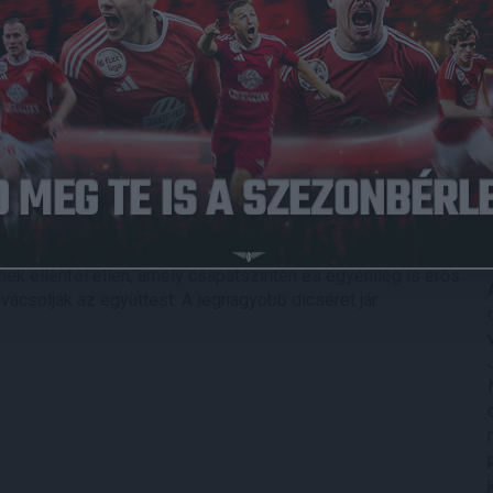
Közzétéve: 2024.09.08.
I. a Dóczy utcai egyetemi sporttelepen az NB III. Észak-
2 alkalmával jó teljesítményt nyújtottak fiataljaink, ezt
st, azonban a szünet előtt a vendégek egyenlíteni tudtak.
majd a hajrában lőtt gólokkal magabiztossá tették az értékes
helést nagyszerűen bírták a srácok. A mai mérkőzésen
 ellenfél ellen, amely csapatszinten és egyénileg is erős
ácsolják az együttest. A legnagyobb dicséret jár