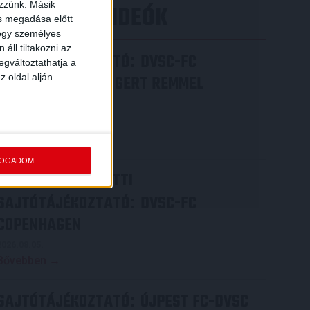
ezzünk. Másik
LEGÚJABB VIDEÓK
ás megadása előtt
hogy személyes
áll tiltakozni az
SAJTÓTÁJÉKOZTATÓ
DVSC-FC
:
egváltoztathatja a
z oldal alján
COPENHAGEN 0-3, GERT REMMEL
ÉRTÉKELÉSE
2026.08.07.
Bővebben →
FOGADOM
VIDEÓ! MECCS ELŐTTI
SAJTÓTÁJÉKOZTATÓ
DVSC-FC
:
COPENHAGEN
2026.08.05.
Bővebben →
SAJTÓTÁJÉKOZTATÓ
ÚJPEST FC-DVSC
: