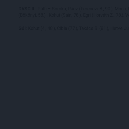
DVSC II.:
Pálfi – Soroka, Rácz (Ferenczi B., 90.), Mona, L
(Bökönyi, 58.) , Kohut (Sain, 78.), Egri (Horváth Z., 78.)
Gól:
Kohut (4., 48.), Cibla (77.), Takács B. (81.), illetve Ju