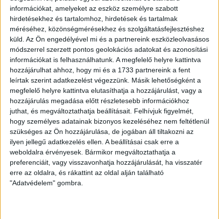
(Lovas, 78.), Grassi (Rácz, 83.), Nyikos. Vezetőedző: Máté
információkat, amelyeket az eszköz személyre szabott
Péter.
hirdetésekhez és tartalomhoz, hirdetések és tartalmak
méréséhez, közönségmérésekhez és szolgáltatásfejlesztéshez
Gól:
Nyikos (24.), Egri (71.), Farkas T. (90.).
küld.
Az Ön engedélyével mi és a partnereink eszközleolvasásos
módszerrel szerzett pontos geolokációs adatokat és azonosítási
információkat is felhasználhatunk. A megfelelő helyre kattintva
Kiállítva:
Lichy (67.).
hozzájárulhat ahhoz, hogy mi és a 1733 partnereink a fent
leírtak szerint adatkezelést végezzünk. Másik lehetőségként a
LEGUTÓBBI HÍREK
megfelelő helyre kattintva elutasíthatja a hozzájárulást, vagy a
hozzájárulás megadása előtt részletesebb információkhoz
juthat, és megváltoztathatja beállításait.
Felhívjuk figyelmét,
KIKAPOTT A KIS LOKI
hogy személyes adatainak bizonyos kezeléséhez nem feltétlenül
szükséges az Ön hozzájárulása, de jogában áll tiltakozni az
2026.08.08.
ilyen jellegű adatkezelés ellen. A beállításai csak erre a
A DVSC II. szombaton Pallagon a Füzesabony gárdáját
weboldalra érvényesek. Bármikor megváltoztathatja a
fogadta az NB III. Észak-keleti csoport 3. fordulójában, s
preferenciáit, vagy visszavonhatja hozzájárulását, ha visszatér
ezúttal nem tudott pontot szerezni. NB III. Észak-keleti
erre az oldalra, és rákattint az oldal alján található
csoport, 3. forduló. DVSC II.-Füzesabony 1-2 (1-1). Pallag,
"Adatvédelem" gombra.
200 néző, vezette: Oswald D. DVSC II.: Tuska – Myrtaj (Kiss
M., 46.), Farkas T., Macsó (Lovas, 75.), Vincze T., Hermann
(Gyenti, […]