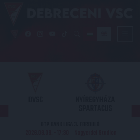
DVSC
NYÍREGYHÁZA
SPARTACUS
OTP BANK LIGA 3. FORDULÓ
2026.08.09. - 17
30
Nagyerdei Stadion
: