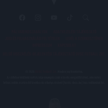
PÁLYARENDSZABÁLYOK
ADATKEZELÉSI TÁJÉKOZATÓ
JOGI ÉS FELHASZNÁLÁSI FELTÉTELEK
LEVÉL A SZERKESZTŐNEK
IMPRESSZUM
KAPCSOLAT
BELSŐ VISSZAÉLÉS-BEJELENTÉSI TÁJÉKOZTATÓ DVSC FUTBALL ZRT.
© 2026
DVSC Futball Zrt.
Minden jog fenntartva.
Az oldalon található írott és képi anyagok csak a forrás megjelölésével, internetes
felhasználás esetén élő hivatkozás elhelyezésével (forrás: dvsc.hu) használhatóak fel.