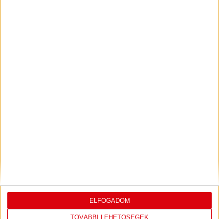
DÉNES VILMOS
MEGTISZTELTETÉS, HOGY
:
ILYEN SZURKOLÓK ELŐTT LÉPHETEK PÁLYÁRA
2026.07.31.
Bővebben →
PJUNYIK JEREVÁN-DVSC
TOVÁBBJUTÁS A
:
KONFERENCIA LIGÁBAN
Bővebben →
LEGUTÓBBI EREDMÉNY
ELFOGADOM
TOVÁBBI LEHETŐSÉGEK