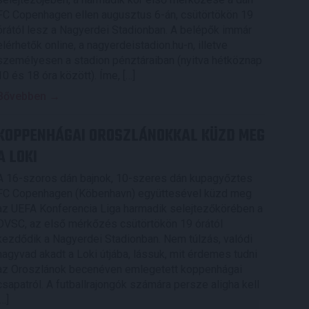
FC Copenhagen ellen augusztus 6-án, csütörtökön 19
órától lesz a Nagyerdei Stadionban. A belépők immár
elérhetők online, a nagyerdeistadion.hu-n, illetve
személyesen a stadion pénztáraiban (nyitva hétköznap
10 és 18 óra között). Íme, […]
Bővebben →
KOPPENHÁGAI OROSZLÁNOKKAL KÜZD MEG
A LOKI
A 16-szoros dán bajnok, 10-szeres dán kupagyőztes
FC Copenhagen (Köbenhavn) együttesével küzd meg
az UEFA Konferencia Liga harmadik selejtezőkörében a
DVSC, az első mérkőzés csütörtökön 19 órától
kezdődik a Nagyerdei Stadionban. Nem túlzás, valódi
nagyvad akadt a Loki útjába, lássuk, mit érdemes tudni
az Oroszlánok becenéven emlegetett koppenhágai
csapatról. A futballrajongók számára persze aligha kell
[…]