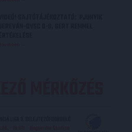
VIDEÓ! SAJTÓTÁJÉKOZTATÓ
PJUNYIK
:
JEREVÁN-DVSC 0-0, GERT REMMEL
ÉRTÉKELÉSE
Bővebben →
EZŐ MÉRKŐZÉS
CIA LIGA 3. SELEJTEZŐFDORDULÓ
06. - 19
00
Nagyerdei Stadion
: