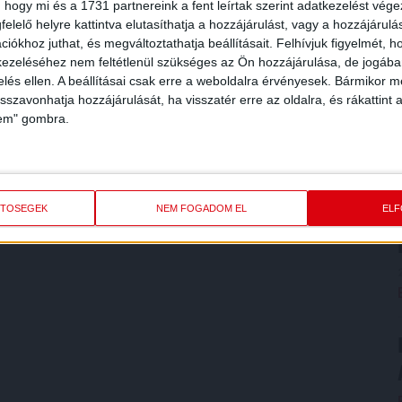
 hogy mi és a 1731 partnereink a fent leírtak szerint adatkezelést vég
elelő helyre kattintva elutasíthatja a hozzájárulást, vagy a hozzájárul
iókhoz juthat, és megváltoztathatja beállításait.
Felhívjuk figyelmét, 
ezeléséhez nem feltétlenül szükséges az Ön hozzájárulása, de jogában 
zelés ellen. A beállításai csak erre a weboldalra érvényesek. Bármikor m
isszavonhatja hozzájárulását, ha visszatér erre az oldalra, és rákattint a
lem" gombra.
ETŐSÉGEK
NEM FOGADOM EL
EL