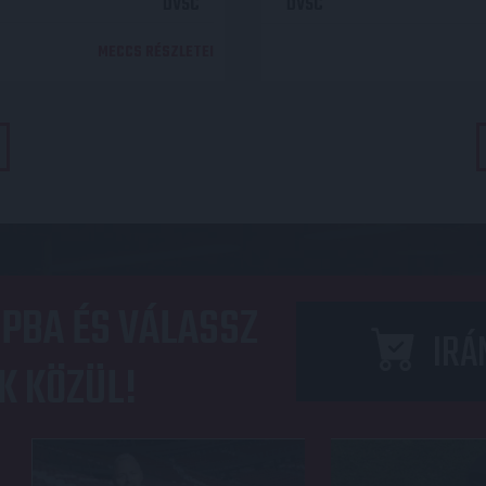
DVSC
DVSC
MECCS RÉSZLETEI
PBA ÉS VÁLASSZ
IRÁ
K KÖZÜL!