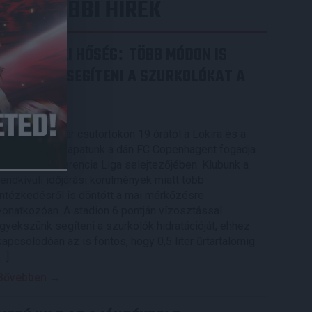
LEGUTÓBBI HÍREK
RENDKÍVÜLI HŐSÉG
TÖBB MÓDON IS
:
IGYEKSZIK SEGÍTENI A SZURKOLÓKAT A
DVSC
2026.08.06.
Nagy meccs vár csütörtökön 19 órától a Lokira és a
szurkolóira, csapatunk a dán FC Copenhagent fogadja
az UEFA Konferencia Liga selejtezőjében. Klubunk a
rendkívüli időjárási körülmények miatt több
intézkedésről is döntött a mai mérkőzésre
vonatkozóan. A stadion 6 pontján vízosztással
igyekszünk segíteni a szurkolók hidratációját, ehhez
kapcsolódóan az is fontos, hogy 0,5 liter űrtartalomig
[…]
Bővebben →