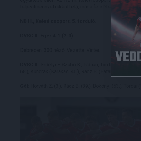
teljesítménnyel rukkolt elő, már a félidőben 2-0-ra vez
NB III., Keleti csoport, 5. forduló.
DVSC II.-Eger 4-1 (2-0).
Debrecen, 300 néző. Vezette: Vinter.
DVSC II.:
Erdélyi – Szabó K., Fábián, Tordai, Major, Fark
68.), Kundrák (Karakas, 46.), Rácz B. (Batai, 76.). Vezet
Gól:
Horváth Z. (3.), Rácz B. (39.), Bökönyi (53.), Tordai (7