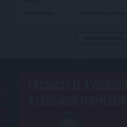
ÚJPEST FC
2026-08-02 15:30
OTP BANK LIGA 2. FORDULÓ
TOVÁBBI EREDMÉNYEK
OP
LÁTOGASS EL A WEBSHO
A LEGÚJABB TERMÉKEIN