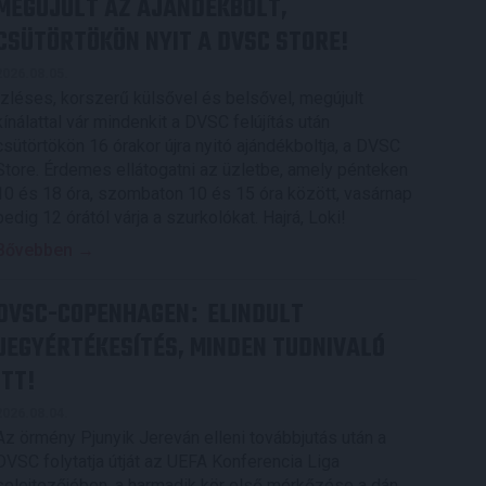
MEGÚJULT AZ AJÁNDÉKBOLT,
CSÜTÖRTÖKÖN NYIT A DVSC STORE!
2026.08.05.
Ízléses, korszerű külsővel és belsővel, megújult
kínálattal vár mindenkit a DVSC felújítás után
csütörtökön 16 órakor újra nyitó ajándékboltja, a DVSC
Store. Érdemes ellátogatni az üzletbe, amely pénteken
10 és 18 óra, szombaton 10 és 15 óra között, vasárnap
pedig 12 órától várja a szurkolókat. Hajrá, Loki!
Bővebben →
DVSC-COPENHAGEN
ELINDULT
:
JEGYÉRTÉKESÍTÉS, MINDEN TUDNIVALÓ
ITT!
2026.08.04.
Az örmény Pjunyik Jereván elleni továbbjutás után a
DVSC folytatja útját az UEFA Konferencia Liga
selejtezőjében, a harmadik kör első mérkőzése a dán