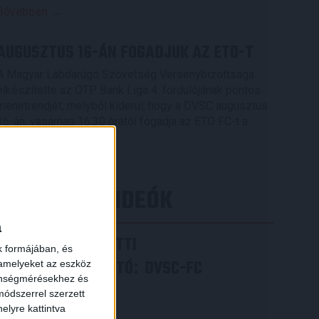
Bővebben →
AUGUSZTUS 16-ÁN FOGADJUK AZ ETO-T
A Magyar Labdarúgó Szövetség Versenybizottsága
elkészítette az OTP Bank Liga 4. fordulójának pontos
menetrendjét, melyből kiderül, hogy a DVSC augusztus
16-án, vasárnap 16.30 órától fogadja az ETO FC-t a
Nagyerdei Stadionban.
Bővebben →
LEGÚJABB VIDEÓK
a
VIDEÓ! MECCS ELŐTTI
k formájában, és
SAJTÓTÁJÉKOZTATÓ
DVSC-FC
:
 amelyeket az eszköz
zönségmérésekhez és
COPENHAGEN
ódszerrel szerzett
elyre kattintva
2026.08.05.