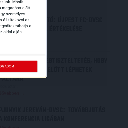
ezzünk. Másik
Bővebben →
ás megadása előtt
hogy személyes
SAJTÓTÁJÉKOZTATÓ
ÚJPEST FC-DVSC
:
áll tiltakozni az
egváltoztathatja a
4-2, GERT REMMEL ÉRTÉKELÉSE
z oldal alján
2026.08.03.
Bővebben →
DÉNES VILMOS
MEGTISZTELTETÉS, HOGY
:
FOGADOM
ILYEN SZURKOLÓK ELŐTT LÉPHETEK
PÁLYÁRA
2026.07.31.
Bővebben →
PJUNYIK JEREVÁN-DVSC
TOVÁBBJUTÁS
:
A KONFERENCIA LIGÁBAN
Bővebben →