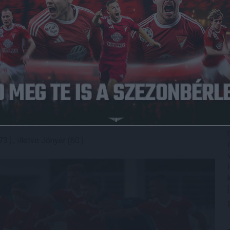
etett, és magabiztosan, 4-1-re nyert.
as T., Horváth Z. (Zahuczky, 84.), Takács B., Bökönyi (Sustyák,
őedző: Máté Péter.
3.)., illetve Jónyer (60.).