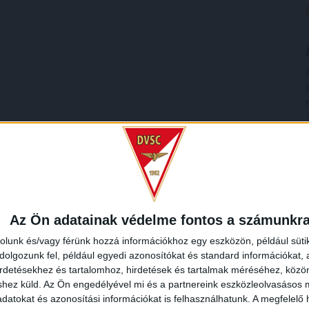
Az Ön adatainak védelme fontos a számunkr
rolunk és/vagy férünk hozzá információkhoz egy eszközön, például süti
olgozunk fel, például egyedi azonosítókat és standard információkat,
irdetésekhez és tartalomhoz, hirdetések és tartalmak méréséhez, kö
shez küld.
Az Ön engedélyével mi és a partnereink eszközleolvasásos m
datokat és azonosítási információkat is felhasználhatunk. A megfelelő h