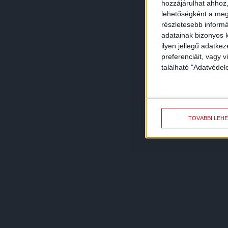
hozzájárulhat ahhoz,
lehetőségként a megf
részletesebb informác
adatainak bizonyos k
ilyen jellegű adatke
preferenciáit, vagy v
található "Adatvéde
TOVÁBBI LEH