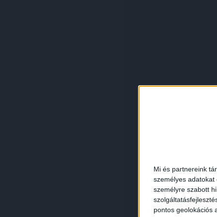
Mi és partnereink tá
személyes adatokat d
személyre szabott h
szolgáltatásfejleszté
pontos geolokációs a