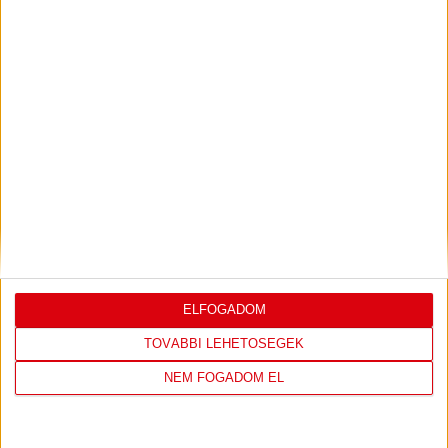
KONFERENCIA LIGÁBAN
Bővebben →
LEGUTÓBBI EREDMÉNY
ELFOGADOM
DVSC
FC
TOVÁBBI LEHETŐSÉGEK
COPENHAGEN
NEM FOGADOM EL