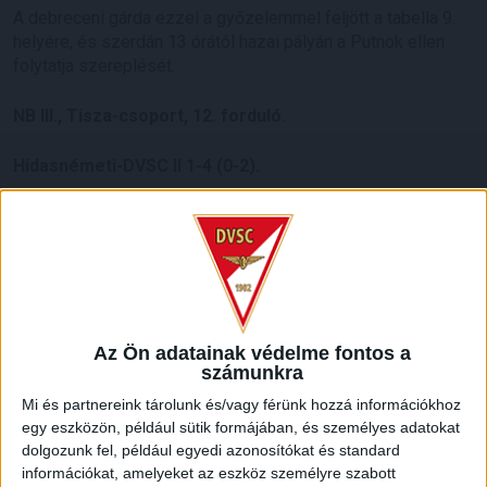
A debreceni gárda ezzel a győzelemmel feljött a tabella 9.
helyére, és szerdán 13 órától hazai pályán a Putnok ellen
folytatja szereplését.
NB III., Tisza-csoport, 12. forduló.
Hidasnémeti-DVSC II 1-4 (0-2).
Hidasnémeti, vezette: Takács Á.
DVSC II:
Ecsegi – Szujó, Fábián (Füzfői, 46.), Kovács R.,
Kovács G., Sipos, Farkas (Mező, 86.), Balla, Lénárt (Gellén,
60.), Sármány (Kenderesi, 73.), Talpalló (Kalafat, 60.).
Vezetőedző: Szűcs János.
Az Ön adatainak védelme fontos a
számunkra
Gól:
Zavodni (78.), illetve Kovács G. (17.), Sipos (29.),
Mi és partnereink tárolunk és/vagy férünk hozzá információkhoz
Sármány (54.)., Kenderesi (84.).
egy eszközön, például sütik formájában, és személyes adatokat
dolgozunk fel, például egyedi azonosítókat és standard
LEGUTÓBBI HÍREK
információkat, amelyeket az eszköz személyre szabott