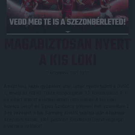
JEGYVÁSÁRLÁS
MAGABIZTOSAN NYERT
A KIS LOKI
Közzétéve: 2021.10.17.
A múlt heti, hazai győzelem után ismét nyerni tudott a DVSC
II, amely az NB III. Tisza-csoportjának 12. fordulójában 4-1-
es sikert aratott a Hidasnémeti otthonában. A kis Loki
Kovács Gergő és Sipos Szabolcs góljaival már szünetben 2-
0-ra vezetett, s bár Sármány Kristól találata után a hazaiak
szépíteni tudtak, a 84. percben Kenderesi Dávid végképp
elvarrta a szálakat.