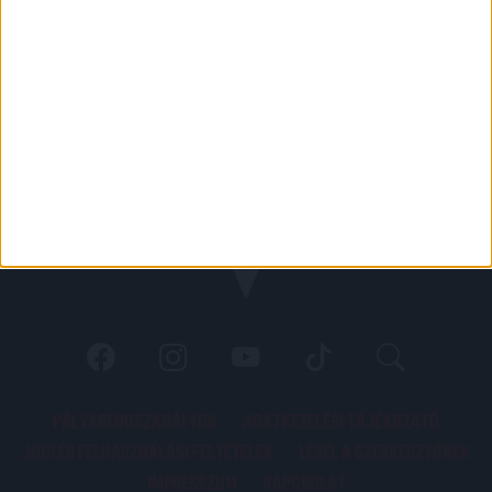
PÁLYARENDSZABÁLYOK
ADATKEZELÉSI TÁJÉKOZATÓ
JOGI ÉS FELHASZNÁLÁSI FELTÉTELEK
LEVÉL A SZERKESZTŐNEK
IMPRESSZUM
KAPCSOLAT