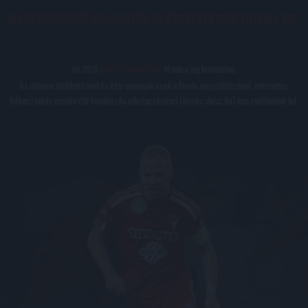
BELSŐ VISSZAÉLÉS-BEJELENTÉSI TÁJÉKOZTATÓ DVSC FUTBALL ZRT.
© 2026
DVSC Futball Zrt.
Minden jog fenntartva.
Az oldalon található írott és képi anyagok csak a forrás megjelölésével, internetes
felhasználás esetén élő hivatkozás elhelyezésével (forrás: dvsc.hu) használhatóak fel.