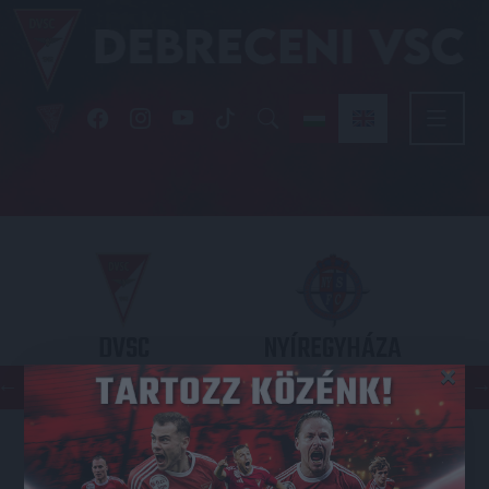
DVSC
NYÍREGYHÁZA
×
SPARTACUS
OTP BANK LIGA 3. FORDULÓ
2026.08.09. - 17
30
Nagyerdei Stadion
: