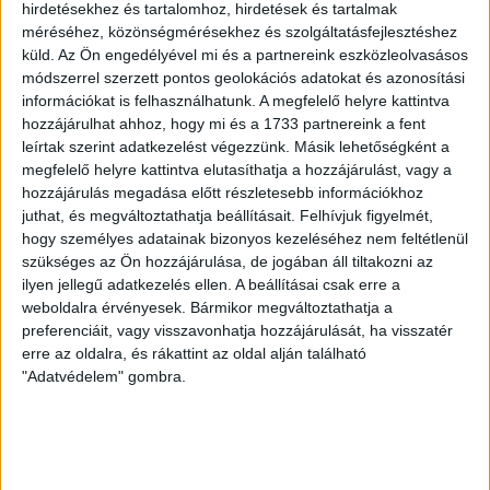
hirdetésekhez és tartalomhoz, hirdetések és tartalmak
méréséhez, közönségmérésekhez és szolgáltatásfejlesztéshez
KIKAPOTT A KIS LOKI
küld.
Az Ön engedélyével mi és a partnereink eszközleolvasásos
módszerrel szerzett pontos geolokációs adatokat és azonosítási
2026.08.08.
információkat is felhasználhatunk. A megfelelő helyre kattintva
A DVSC II. szombaton Pallagon a Füzesabony gárdáját
hozzájárulhat ahhoz, hogy mi és a 1733 partnereink a fent
fogadta az NB III. Észak-keleti csoport 3. fordulójában, s
leírtak szerint adatkezelést végezzünk. Másik lehetőségként a
ezúttal nem tudott pontot szerezni. NB III. Észak-keleti
megfelelő helyre kattintva elutasíthatja a hozzájárulást, vagy a
csoport, 3. forduló. DVSC II.-Füzesabony 1-2 (1-1). Pallag,
hozzájárulás megadása előtt részletesebb információkhoz
200 néző, vezette: Oswald D. DVSC II.: Tuska – Myrtaj (Kiss
juthat, és megváltoztathatja beállításait.
Felhívjuk figyelmét,
M., 46.), Farkas T., Macsó (Lovas, 75.), Vincze T., Hermann
hogy személyes adatainak bizonyos kezeléséhez nem feltétlenül
(Gyenti, […]
szükséges az Ön hozzájárulása, de jogában áll tiltakozni az
ilyen jellegű adatkezelés ellen. A beállításai csak erre a
Bővebben →
weboldalra érvényesek. Bármikor megváltoztathatja a
preferenciáit, vagy visszavonhatja hozzájárulását, ha visszatér
70 ÉVES LETT KEREKES GYÖRGY, A VALAHA
erre az oldalra, és rákattint az oldal alján található
"Adatvédelem" gombra.
VOLT EGYIK LEGJOBB DEBRECENI CSATÁR
Ma ünnepli 70. születésnapját Kerekes György. A debreceni
születésű támadó a debreceni Titászban, majd a DMTE-ben
kezdte, később játszott Pécsen, az Újpestben, az FTC-ben