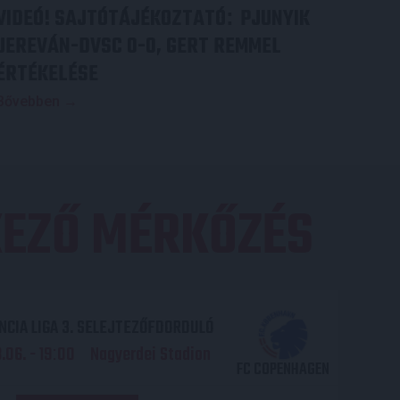
VIDEÓ! SAJTÓTÁJÉKOZTATÓ
PJUNYIK
:
JEREVÁN-DVSC 0-0, GERT REMMEL
ÉRTÉKELÉSE
Bővebben →
EZŐ MÉRKŐZÉS
CIA LIGA 3. SELEJTEZŐFDORDULÓ
06. - 19
00
Nagyerdei Stadion
:
FC COPENHAGEN