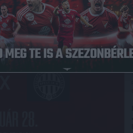
tszik a legjobb 8 közé jutásért, azaz a negyeddöntőért. A
bruár 28.