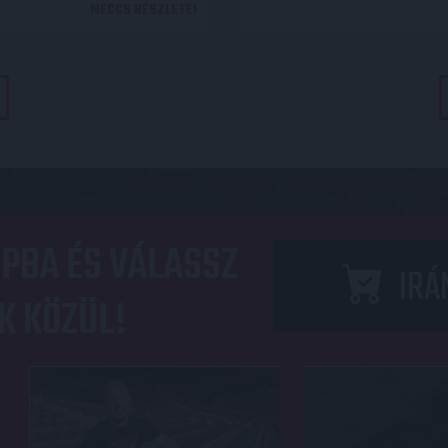
MECCS RÉSZLETEI
PBA ÉS VÁLASSZ
IRÁ
K KÖZÜL!