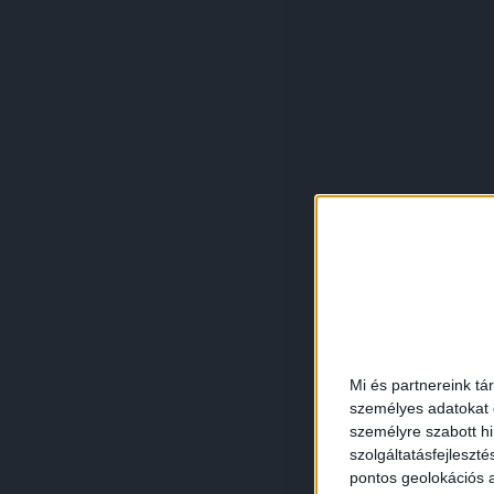
Mi és partnereink tá
személyes adatokat d
személyre szabott h
szolgáltatásfejleszté
pontos geolokációs a