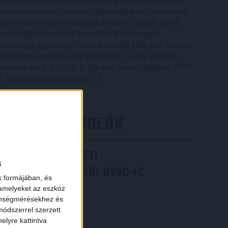
A Magyar Labdarúgó Szövetség a rendkívüli időjárási
körülményekre és az energiahelyzetre való tekintettel
úgy döntött, hogy elhalasztja az NB III. Észak-keleti
csoportjának második fordulóját. A játéknapot
eredetileg augusztus 5-ére, szerdára írták ki, a fordulót
egy héttel később, azaz augusztus 12-én, szerdán
rendezik meg. A DVSC II. így jövő héten látogat a DVTK
II. otthonában, szombaton […]
Bővebben →
LEGÚJABB VIDEÓK
VIDEÓ! MECCS ELŐTTI
a
SAJTÓTÁJÉKOZTATÓ
DVSC-FC
:
k formájában, és
COPENHAGEN
 amelyeket az eszköz
zönségmérésekhez és
2026.08.05.
ódszerrel szerzett
Bővebben →
elyre kattintva