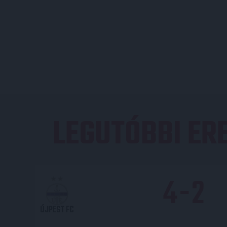
LEGUTÓBBI E
4
-
2
ÚJPEST FC