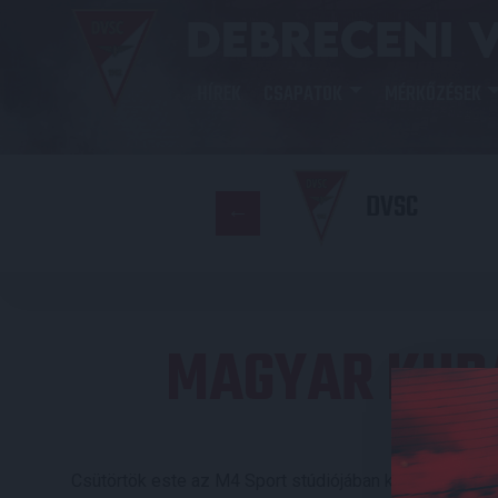
HÍREK
CSAPATOK
MÉRKŐZÉSEK
DVSC
MAGYAR KUP
Csütörtök este az M4 Sport stúdiójában kisorsolták a