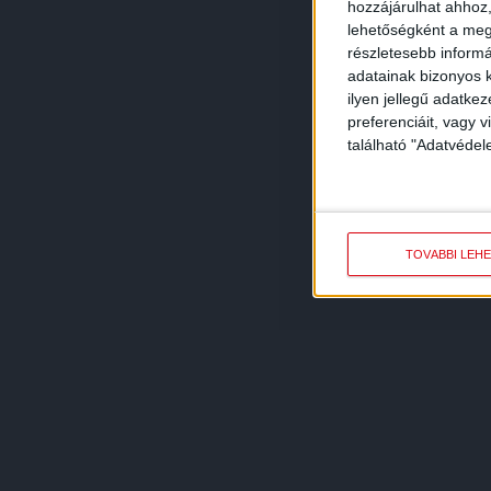
hozzájárulhat ahhoz,
lehetőségként a megf
részletesebb informác
adatainak bizonyos k
ilyen jellegű adatke
preferenciáit, vagy v
található "Adatvéde
TOVÁBBI LEH