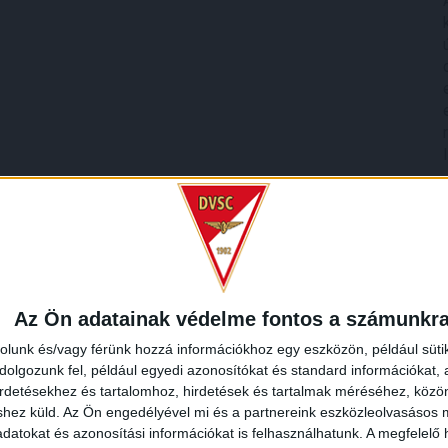
Az Ön adatainak védelme fontos a számunkr
rolunk és/vagy férünk hozzá információkhoz egy eszközön, például süti
olgozunk fel, például egyedi azonosítókat és standard információkat,
irdetésekhez és tartalomhoz, hirdetések és tartalmak méréséhez, kö
shez küld.
Az Ön engedélyével mi és a partnereink eszközleolvasásos m
datokat és azonosítási információkat is felhasználhatunk. A megfelelő h