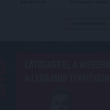
2026-08-02 15:30
OTP BANK LIGA 2. FORDULÓ
TOVÁBBI EREDMÉNYEK
OP
LÁTOGASS EL A WEBSHO
A LEGÚJABB TERMÉKEIN