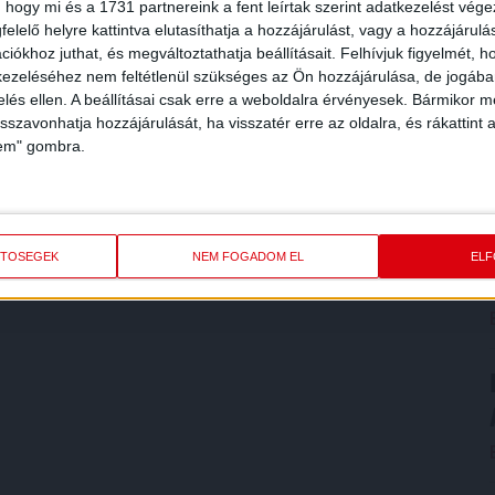
 hogy mi és a 1731 partnereink a fent leírtak szerint adatkezelést vég
elelő helyre kattintva elutasíthatja a hozzájárulást, vagy a hozzájárul
iókhoz juthat, és megváltoztathatja beállításait.
Felhívjuk figyelmét, 
ezeléséhez nem feltétlenül szükséges az Ön hozzájárulása, de jogában 
zelés ellen. A beállításai csak erre a weboldalra érvényesek. Bármikor m
isszavonhatja hozzájárulását, ha visszatér erre az oldalra, és rákattint a
lem" gombra.
ETŐSÉGEK
NEM FOGADOM EL
EL