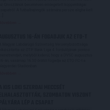
az Oroszlánok becenéven emlegetett koppenhágai
csapatról. A futballrajongók számára persze aligha kell
[…]
Bővebben →
AUGUSZTUS 16-ÁN FOGADJUK AZ ETO-T
A Magyar Labdarúgó Szövetség Versenybizottsága
elkészítette az OTP Bank Liga 4. fordulójának pontos
menetrendjét, melyből kiderül, hogy a DVSC augusztus
16-án, vasárnap 16.30 órától fogadja az ETO FC-t a
Nagyerdei Stadionban.
Bővebben →
A KIS LOKI SZERDAI MECCSÉT
ELHALASZTOTTÁK, SZOMBATON VISZONT
PÁLYÁRA LÉP A CSAPAT