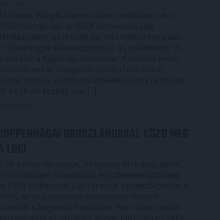
2026.08.04.
Az örmény Pjunyik Jereván elleni továbbjutás után a
DVSC folytatja útját az UEFA Konferencia Liga
selejtezőjében, a harmadik kör első mérkőzése a dán
FC Copenhagen ellen augusztus 6-án, csütörtökön 19
órától lesz a Nagyerdei Stadionban. A belépők immár
elérhetők online, a nagyerdeistadion.hu-n, illetve
személyesen a stadion pénztáraiban (nyitva hétköznap
10 és 18 óra között). Íme, […]
Bővebben →
KOPPENHÁGAI OROSZLÁNOKKAL KÜZD MEG
A LOKI
A 16-szoros dán bajnok, 10-szeres dán kupagyőztes
FC Copenhagen (Köbenhavn) együttesével küzd meg
az UEFA Konferencia Liga harmadik selejtezőkörében a
DVSC, az első mérkőzés csütörtökön 19 órától
kezdődik a Nagyerdei Stadionban. Nem túlzás, valódi
nagyvad akadt a Loki útjába, lássuk, mit érdemes tudni