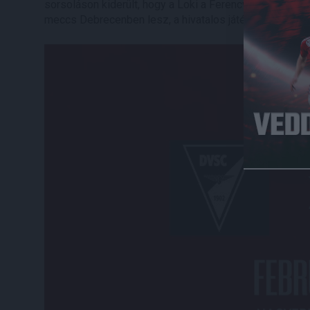
sorsoláson kiderült, hogy a Loki a Ferencváros ellen já
meccs Debrecenben lesz, a hivatalos játéknap 2024. fe