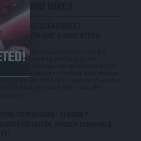
LEGUTÓBBI HÍREK
MEGÚJULT AZ AJÁNDÉKBOLT,
CSÜTÖRTÖKÖN NYIT A DVSC STORE!
2026.08.05.
Ízléses, korszerű külsővel és belsővel, megújult
kínálattal vár mindenkit a DVSC felújítás után
csütörtökön 16 órakor újra nyitó ajándékboltja, a DVSC
Store. Érdemes ellátogatni az üzletbe, amely pénteken
10 és 18 óra, szombaton 10 és 15 óra között, vasárnap
pedig 12 órától várja a szurkolókat. Hajrá, Loki!
Bővebben →
DVSC-COPENHAGEN
ELINDULT
:
JEGYÉRTÉKESÍTÉS, MINDEN TUDNIVALÓ
ITT!