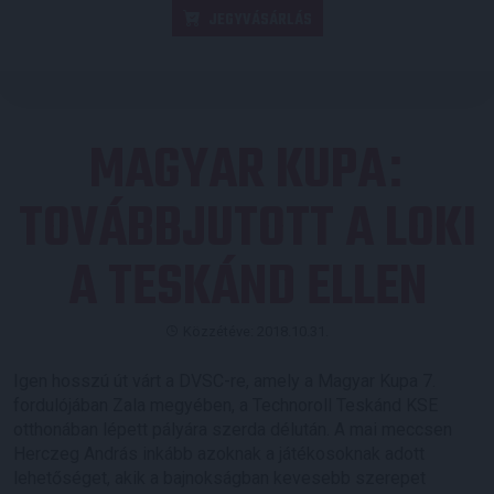
JEGYVÁSÁRLÁS
MAGYAR KUPA
:
TOVÁBBJUTOTT A LOKI
A TESKÁND ELLEN
Közzétéve: 2018.10.31.
Igen hosszú út várt a DVSC-re, amely a Magyar Kupa 7.
fordulójában Zala megyében, a Technoroll Teskánd KSE
otthonában lépett pályára szerda délután. A mai meccsen
Herczeg András inkább azoknak a játékosoknak adott
lehetőséget, akik a bajnokságban kevesebb szerepet