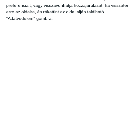
preferenciáit, vagy visszavonhatja hozzájárulását, ha visszatér
Teskánd, 500 néző. Vezette: Barna (Kiss, Varga)
erre az oldalra, és rákattint az oldal alján található
"Adatvédelem" gombra.
Teskánd:
Vas – Major, Magyar, Bedő, Gulyás (Czömpöl, 86.)
– Karvalics, Somogyi, (Czigány, 73.) Pergel B. – László (Kiss
P., 55.), Pergel D., Balogh A.
DVSC:
Kosicky – Bényei,
Szatmári, Ujvárosi, Cikos – Damásdi, Jovanovic (Zsóri, 68.),
Csősz (Nikitscher, 46.), Kuti – Avdijaj, Nagy K. (Bárány, 59.)
Gól: 0-1
Bényei (15.),
0-2
Avdijaj (16.),
0-3
Avdijaj (49.)
Sárga lap:
Nikitscher (85.)