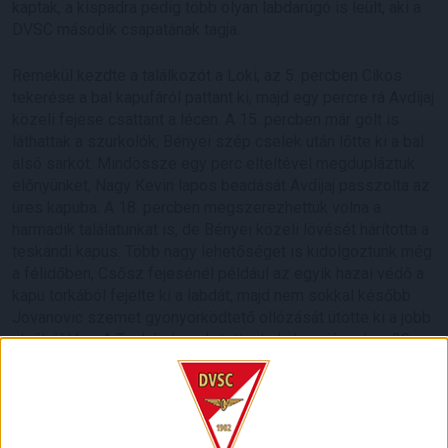
kaptak, a kispadra pedig több olyan labdarúgó is leült, aki a
DVSC második csapatának tagja.
Remekül kezdte a találkozót a Loki, az 5. percben Cikos
tekerése a bal kapufáról pattant ki, majd egy percre rá Avdijaj
közeli fejese csattant a lécen. A 15. percben már gólt is
láthattak a szurkolók, Bényei szép cselek után lőtte ki a bal
alsó sarkot. Mindössze egy perc elteltével megdupláztuk
előnyünket, Nagy Kevin lapos beadását Avdijaj passzolta az
üres kapuba. A 18. percben megszerezhettük volna a
harmadik találatunkat is, de Bényei közeli lövését hárította a
teskándi kapus. Több nagy lehetőséget is kidolgoztunk még
a félidőben, Csősz fejesénél például az egyik hazai védő a
kapu torkából fejelte ki a labdát, majd nem sokkal később
Jovanovic szemet gyönyörködtető ollózását ütötte ki a jobb
alsóból Vas. A Teskánd is eljutott a Loki kapujáig, de a 20
méteres szabadrúgást Kosicky könnyedén fogta.
A szünetben Csősz Richárd helyett Nikitscher Tamás állt be.
A második félidőt is jól kezdte a Loki, a 49. percben Albion