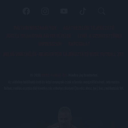
PÁLYARENDSZABÁLYOK
ADATKEZELÉSI TÁJÉKOZATÓ
JOGI ÉS FELHASZNÁLÁSI FELTÉTELEK
LEVÉL A SZERKESZTŐNEK
IMPRESSZUM
KAPCSOLAT
BELSŐ VISSZAÉLÉS-BEJELENTÉSI TÁJÉKOZTATÓ DVSC FUTBALL ZRT.
© 2026
DVSC Futball Zrt.
Minden jog fenntartva.
Az oldalon található írott és képi anyagok csak a forrás megjelölésével, internetes
felhasználás esetén élő hivatkozás elhelyezésével (forrás: dvsc.hu) használhatóak fel.