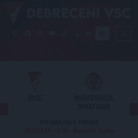
DVSC
NYÍREGYHÁZA
SPARTACUS
OTP BANK LIGA 3. FORDULÓ
2026.08.09. - 17
30
Nagyerdei Stadion
: