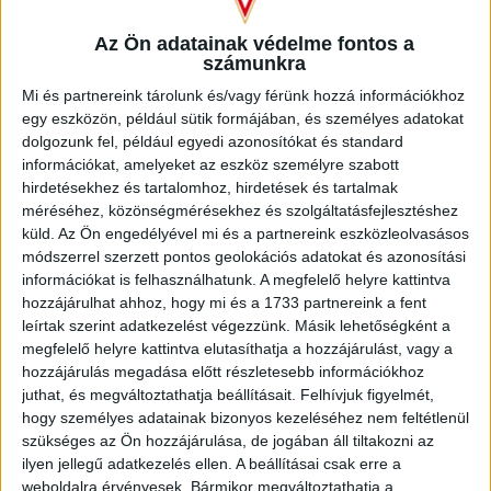
Avdijaj közeli lövésével megszerezte önmaga második, míg
a DVSC harmadik találatát. Az 59. percben Nagy Kevint
Az Ön adatainak védelme fontos a
Bárány Donát váltotta. A 62. percben a frissen beállt Bárány
számunkra
lövését ütötte ki a jobb felsőből a hazai kapus. A második
Mi és partnereink tárolunk és/vagy férünk hozzá információkhoz
játékrész közepén sorban dolgoztuk ki a támadásokat, rövid
egy eszközön, például sütik formájában, és személyes adatokat
időn belül Bárány és Kuti is betalálhatott volna. A 68. percben
dolgozunk fel, például egyedi azonosítókat és standard
ismét cserélt vezetőedzőnk, Jovanovic helyett Zsóri Dániel
információkat, amelyeket az eszköz személyre szabott
érkezett. A 77. percben Avdijaj ellen szabálytalankodtak a
hirdetésekhez és tartalomhoz, hirdetések és tartalmak
tizenhatoson belül, aminek következtében büntetőt ítélt a
méréséhez, közönségmérésekhez és szolgáltatásfejlesztéshez
játékvezető. A labda mögé a sértett állt, de nem tudta
küld.
Az Ön engedélyével mi és a partnereink eszközleolvasásos
megszerezni a harmadik gólját, ugyanis a kapus hárította a
módszerrel szerzett pontos geolokációs adatokat és azonosítási
jobb alsóba tartó lövést.
információkat is felhasználhatunk. A megfelelő helyre kattintva
hozzájárulhat ahhoz, hogy mi és a 1733 partnereink a fent
A Loki tehát Albion Avdijaj duplájával és Bényei Balázs
leírtak szerint adatkezelést végezzünk. Másik lehetőségként a
góljával 3-0-s sikert aratott a Teskánd felett, így továbbjutott
megfelelő helyre kattintva elutasíthatja a hozzájárulást, vagy a
a Magyar Kupa 8. fordulójába.
hozzájárulás megadása előtt részletesebb információkhoz
juthat, és megváltoztathatja beállításait.
Felhívjuk figyelmét,
Magyar Kupa, 7. forduló
hogy személyes adatainak bizonyos kezeléséhez nem feltétlenül
szükséges az Ön hozzájárulása, de jogában áll tiltakozni az
ilyen jellegű adatkezelés ellen. A beállításai csak erre a
Teskánd KSE – DVSC 0–3 (0-2)
weboldalra érvényesek. Bármikor megváltoztathatja a