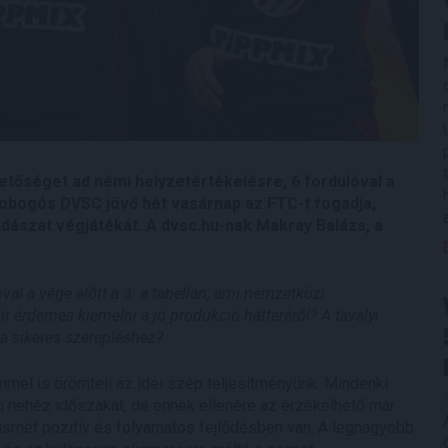
etőséget ad némi helyzetértékelésre, 6 fordulóval a
 dobogós DVSC jövő hét vasárnap az FTC-t fogadja,
ászat végjátékát. A dvsc.hu-nak Makray Balázs, a
l a vége előtt a 3. a tabellán, ami nemzetközi
 érdemes kiemelni a jó produkció hátteréről? A tavalyi
a sikeres szerepléshez?
el is örömteli az idei szép teljesítményünk. Mindenki
on nehéz időszakát, de ennek ellenére az érzékelhető már
k ismét pozitív és folyamatos fejlődésben van. A legnagyobb