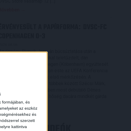
DVSC Store vasárnap 12 […]
Bővebben →
ÉRVÉNYESÜLT A PAPÍRFORMA
DVSC-FC
:
COPENHAGEN 0-3
2026.08.06.
Az örmény Pjunyik Jereván búcsúztatása után a
bombaerős, válogatottakkal teletűzdelt, dán
rekordbajnok FC Copenhagen (Köbenhavn) együttesét
fogadta a Loki csütörtökön este az UEFA Konferencia
×
Liga 3. selejtezőkörének első mérkőzésén. A
kezdőcsapatban ott volt többek között Szécsi Márk,
Batik Bence és a DVSC-ben most debütáló Dénes
a
Vilmos is. A találkozót a hőség dacára mindkét gárda
k formájában, és
viszonylag […]
 amelyeket az eszköz
Bővebben →
zönségmérésekhez és
ódszerrel szerzett
LEGÚJABB VIDEÓK
elyre kattintva