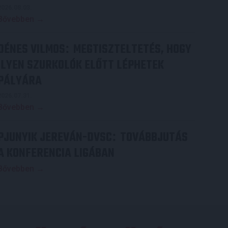
2026.08.03.
Bővebben →
DÉNES VILMOS
MEGTISZTELTETÉS, HOGY
:
ILYEN SZURKOLÓK ELŐTT LÉPHETEK
PÁLYÁRA
2026.07.31.
Bővebben →
PJUNYIK JEREVÁN-DVSC
TOVÁBBJUTÁS
:
A KONFERENCIA LIGÁBAN
Bővebben →