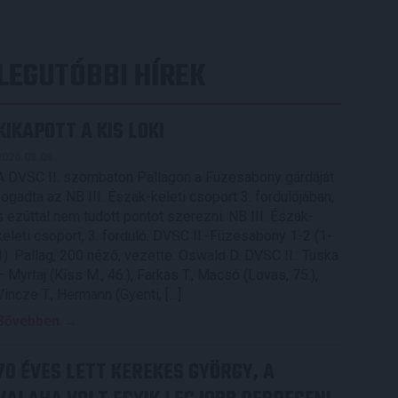
LEGUTÓBBI HÍREK
KIKAPOTT A KIS LOKI
2026.08.08.
A DVSC II. szombaton Pallagon a Füzesabony gárdáját
fogadta az NB III. Észak-keleti csoport 3. fordulójában,
s ezúttal nem tudott pontot szerezni. NB III. Észak-
keleti csoport, 3. forduló. DVSC II.-Füzesabony 1-2 (1-
1). Pallag, 200 néző, vezette: Oswald D. DVSC II.: Tuska
– Myrtaj (Kiss M., 46.), Farkas T., Macsó (Lovas, 75.),
Vincze T., Hermann (Gyenti, […]
Bővebben →
70 ÉVES LETT KEREKES GYÖRGY, A