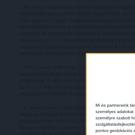
– Az új angol tulajdonostól minden lehetséges segítség
Közös érdekünk és célkitűzésünk, hogy a DVSC ismét 
évek végén volt. Együtt építjük a jövőt, együttműködés
fejlesztéseket mind a sportszakmai vonalon, mind pedi
megtartva az ésszerű gazdálkodást is. Fokozatosan kí
lehet más ezzel a stabil háttérrel rendelkező DVSC-nek
nemzetközi kupaszereplésre való törekvés! A 125 éves
események előkészítését, természetesen méltó módon 
– Hosszú évek teltek el úgy, hogy a DVSC egyetlen játé
megváltozott, Bárány Donát és Szűcs Tamás személyébe
születésűek. A saját nevelésű Erdélyi Benedek, valamin
as és az U17-es nemzeti csapatban összesen 8 DVSC-nev
akadémián és a felnőtt csapatnál is.
Mi és partnereink tá
– A szakmai munka folyamatosan fejlődik, Sergio Nav
személyes adatokat d
állásával, Herczeg Andrásék elkötelezett nevelőmunkáj
személyre szabott h
játékosnak minél többet kell játszania az utánpótláskor
szolgáltatásfejleszté
lábában megfelelő játékperc. A jelenlegi stáb nagy han
pontos geolokációs a
mutatkoznak be a felnőtt bajnokságokban és edzenek 