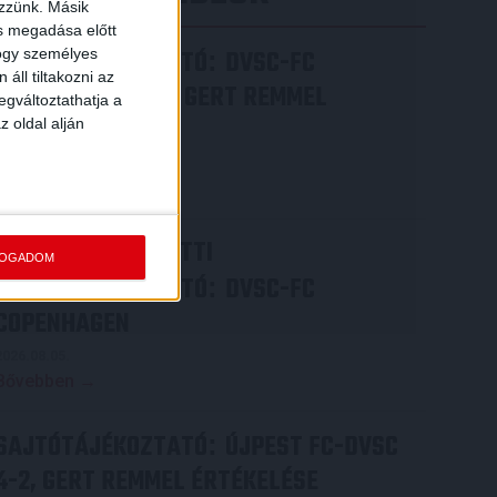
ezzünk. Másik
ás megadása előtt
SAJTÓTÁJÉKOZTATÓ
DVSC-FC
hogy személyes
:
áll tiltakozni az
COPENHAGEN 0-3, GERT REMMEL
egváltoztathatja a
ÉRTÉKELÉSE
z oldal alján
2026.08.07.
Bővebben →
VIDEÓ! MECCS ELŐTTI
FOGADOM
SAJTÓTÁJÉKOZTATÓ
DVSC-FC
:
COPENHAGEN
2026.08.05.
Bővebben →
SAJTÓTÁJÉKOZTATÓ
ÚJPEST FC-DVSC
:
4-2, GERT REMMEL ÉRTÉKELÉSE