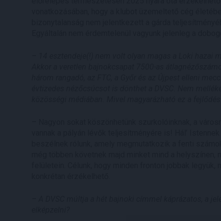
előrelépés természetesen 2025 nyara óta érzékelhető
vonatkozásában, hogy a klubot üzemeltető cég életébe
bizonytalanság nem jelentkezett a gárda teljesítményé
Egyáltalán nem érdemtelenül vagyunk jelenleg a dobogó
– 14 esztendeje(!) nem volt olyan magas a Loki hazai
Akkor a veretlen bajnokcsapat 7500-as átlagnézőszámot
három rangadó, az FTC, a Győr és az Újpest elleni mecc
évtizedes nézőcsúcsot is dönthet a DVSC. Nem melléke
közösségi médiában. Mivel magyarázható ez a fejlődés
– Nagyon sokat köszönhetünk szurkolóinknak, a városna
vannak a pályán lévők teljesítményére is! Hál’ Istenne
beszélnek rólunk, amely megmutatkozik a fenti számok
még többen követnek majd minket mind a helyszínen,
felületein. Célunk, hogy minden fronton jobbak legyük,
konkrétan érzékelhető.
– A DVSC múltja a hét bajnoki címmel káprázatos, a jel
elképzelni?