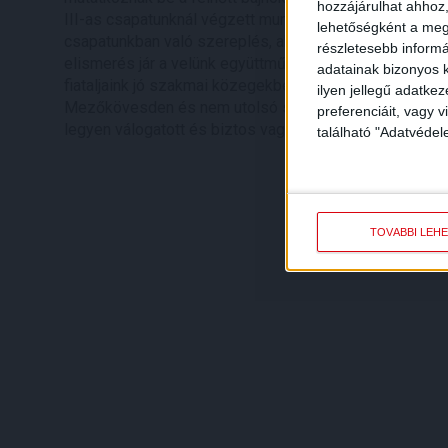
hozzájárulhat ahhoz,
III-as csapatunknál végzett munka is, hiszen a fiatalja
lehetőségként a megf
csapatunkban való szereplés, ahol Máté Péter évek óta
részletesebb informác
elismerés jár a velünk együttműködő kluboknak a korre
adatainak bizonyos k
fiataljaink jó szakmai közegekben tudnak az NB I-es c
ilyen jellegű adatke
Mezőkövesden és nem utolsó sorban a DEAC-nál is! Mi
preferenciáit, vagy v
legyen válogatott és biztos vagyok benne, hogy a sz
található "Adatvéde
TOVÁBBI LEH