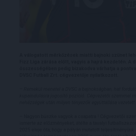
A válogatott mérkőzések miatti bajnoki szünet leh
Fizz Liga zárása előtt, vagyis a hajrá kezdetén. A
összességében pedig bizakodva várhatja a pontvad
DVSC Futball Zrt. cégvezetője nyilatkozott.
– Remekül menetel a DVSC a bajnokságban, hat fordulóva
kupaindulásra jogosító pozíció. Cégvezetői szemmel mit
nehézségek után milyen tényezők együttállása vezetett 
– Nagyon büszke vagyok a csapatra ! Cégvezetői szemm
ismerte az előzményeket, átélte a tavalyi futballszez
2025 eleje óta, hogy a pályán mutatott teljesítményün