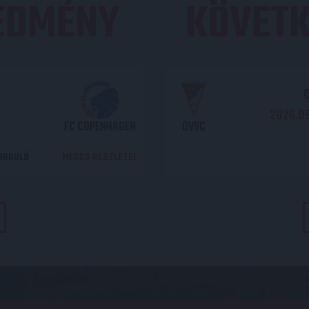
REDMÉNY
KÖVETK
O
2026.08
FC COPENHAGEN
DVSC
DORDULÓ
MECCS RÉSZLETEI