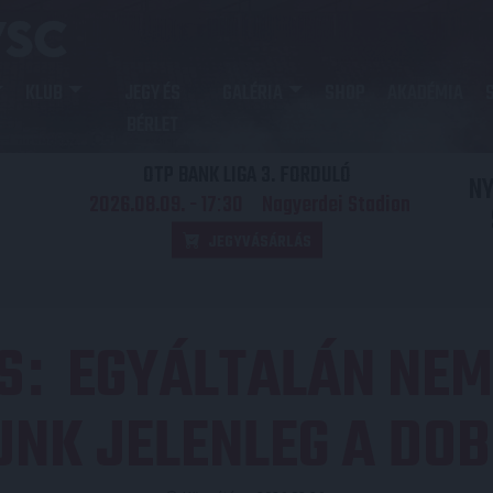
KLUB
JEGY ÉS
GALÉRIA
SHOP
AKADÉMIA
BÉRLET
OTP BANK LIGA 3. FORDULÓ
N
2026.08.09. - 17
30
Nagyerdei Stadion
:
JEGYVÁSÁRLÁS
S
EGYÁLTALÁN NEM
:
NK JELENLEG A DO