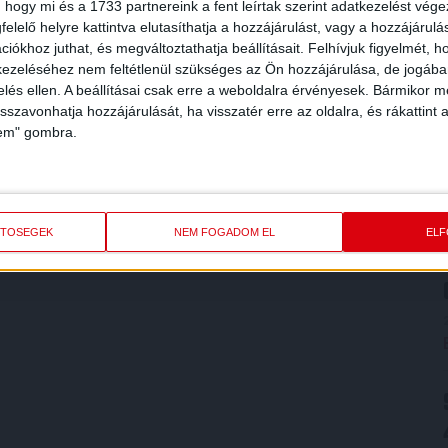
 hogy mi és a 1733 partnereink a fent leírtak szerint adatkezelést vég
inknak az első lépcső a felnőtt futballban a második
elelő helyre kattintva elutasíthatja a hozzájárulást, vagy a hozzájárul
 kiváló fejlesztő, nevelő munkát végez. Köszönet és
iókhoz juthat, és megváltoztathatja beállításait.
Felhívjuk figyelmét, 
kt hozzáállásukért és segítő munkájukért is, hiszen
ezeléséhez nem feltétlenül szükséges az Ön hozzájárulása, de jogában 
sapatunk felé vezető úton pallérozódni Karcagon,
zelés ellen. A beállításai csak erre a weboldalra érvényesek. Bármikor m
ndezek együttesen teszik lehetővé, hogy ennyi játékosunk
isszavonhatja hozzájárulását, ha visszatér erre az oldalra, és rákattint a
ámuk még növekedni fog!
lem" gombra.
ETŐSÉGEK
NEM FOGADOM EL
EL