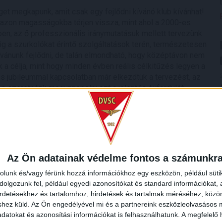
et megkapunk, amit csak egy fejlődni kívánó klub kívánhat!
azon magasságokba térjen vissza, mint ahol a 2000-es
ben, az ő professzionális iránymutatásuk mellett tervezünk
g a szurkolókat érintő szolgáltatások terén, természetesen
vánunk fejlődni, de talán elmondható, hogy középtávon nem
 a célja, mint hogy minden évben reális célkitűzés legyen a
 jubileummal kapcsolatban már elkezdtük a tervezést, az
szeretnénk megünnepelni ezt a jelentős évfordulót.
kost sem delegált az A válogatottba, azonban ez mostanra
n ketten is kerettagok, ráadásul mindketten debreceni
t Vajda Botond az U21-es keret tagja, míg az U19-es, az U18-
elés kapott helyett. Úgy tűnik, eredményes munka zajlik az
Az Ön adatainak védelme fontos a számunkr
rolunk és/vagy férünk hozzá információkhoz egy eszközön, például süti
arro elismerésre méltó munkájával, Bogdán Ádám csatasorba
olgozunk fel, például egyedi azonosítókat és standard információkat,
ával pedig még inkább erősödik. Egy fiatal, tehetséges
irdetésekhez és tartalomhoz, hirdetések és tartalmak méréséhez, kö
ú éveiben, mert így tud tapasztalatot szerezni, így lesz a
shez küld.
Az Ön engedélyével mi és a partnereink eszközleolvasásos m
gsúlyt fordít a játékosok egyéni fejlesztésére, egyre többen
datokat és azonosítási információkat is felhasználhatunk. A megfelelő h
a felnőttcsapattal is ebben a szezonban. Kiemelendő az NB