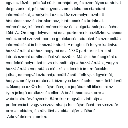
igazgatóként folytatja munkáját Makray Balázs a DVSC
egy eszközön, például sütik formájában, és személyes adatokat
Futball Zrt-nél.
dolgozunk fel, például egyedi azonosítókat és standard
információkat, amelyeket az eszköz személyre szabott
hirdetésekhez és tartalomhoz, hirdetések és tartalmak
Feladata elsősorban a Magyar Labdarúgó Szövetséggel,
méréséhez, közönségmérésekhez és szolgáltatásfejlesztéshez
annak Bizottságaival, a sportügyekért felelős
küld.
Az Ön engedélyével mi és a partnereink eszközleolvasásos
minisztériummal és Sportállamtitkársággal, az NB I-es és
módszerrel szerzett pontos geolokációs adatokat és azonosítási
alacsonyabb osztályú klubokkal, illetve a DVSC
információkat is felhasználhatunk. A megfelelő helyre kattintva
partneregyesületeivel, a nemzetközi labdarúgást és a
hozzájárulhat ahhoz, hogy mi és a 1733 partnereink a fent
klubokat képviselő szervezetekkel (UEFA, FIFA, ECA) való
leírtak szerint adatkezelést végezzünk. Másik lehetőségként a
szakmai egyeztetés, együttműködés, valamint a debreceni
megfelelő helyre kattintva elutasíthatja a hozzájárulást, vagy a
önkormányzattal, egyetemmel és a klub életében fontos
hozzájárulás megadása előtt részletesebb információkhoz
helyi, regionális szervezetekkel való szoros
juthat, és megváltoztathatja beállításait.
Felhívjuk figyelmét,
kapcsolattartás. –
Ebben a feladatkörben is szívvel-lélekkel
hogy személyes adatainak bizonyos kezeléséhez nem feltétlenül
és elkötelezettséggel szolgálom a DVSC-t –
nyilatkozta
szükséges az Ön hozzájárulása, de jogában áll tiltakozni az
Makray Balázs, aki tovább dolgozik a Debreceni Labdarúgó
ilyen jellegű adatkezelés ellen. A beállításai csak erre a
Akadémia ügyvezetőjeként is.
weboldalra érvényesek. Bármikor megváltoztathatja a
preferenciáit, vagy visszavonhatja hozzájárulását, ha visszatér
LEGUTÓBBI HÍREK
erre az oldalra, és rákattint az oldal alján található
"Adatvédelem" gombra.