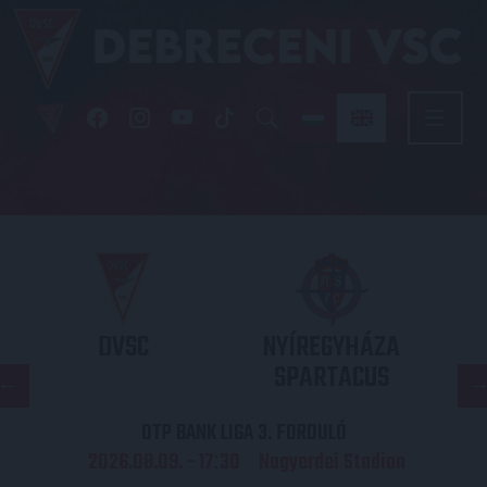
DVSC
NYÍREGYHÁZA
SPARTACUS
OTP BANK LIGA 3. FORDULÓ
2026.08.09. - 17
30
Nagyerdei Stadion
: