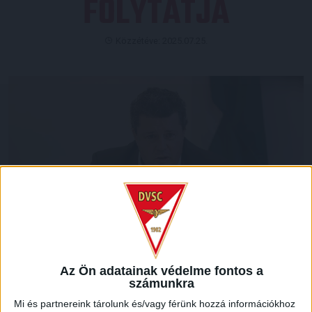
FOLYTATJA
Közzétéve: 2025.07.25.
Az Ön adatainak védelme fontos a
számunkra
Intézményi és stratégiai kapcsolatokért felelős
Mi és partnereink tárolunk és/vagy férünk hozzá információkhoz