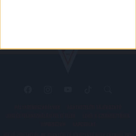
PÁLYARENDSZABÁLYOK
ADATKEZELÉSI TÁJÉKOZATÓ
JOGI ÉS FELHASZNÁLÁSI FELTÉTELEK
LEVÉL A SZERKESZTŐNEK
IMPRESSZUM
KAPCSOLAT
BELSŐ VISSZAÉLÉS-BEJELENTÉSI TÁJÉKOZTATÓ DVSC FUTBALL ZRT.