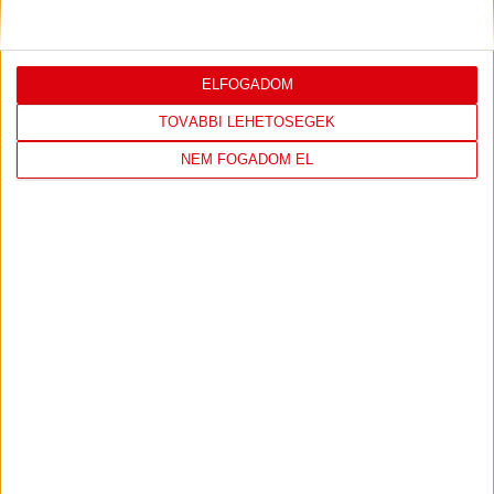
Bővebben →
ELFOGADOM
TOVÁBBI LEHETŐSÉGEK
LEGUTÓBBI EREDMÉNY
NEM FOGADOM EL
DVSC
FC
COPENHAGEN
19
:
00