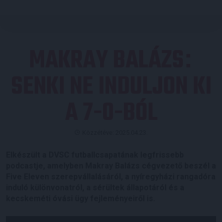
MAKRAY BALÁZS
:
SENKI NE INDULJON KI
A 7-0-BÓL
Közzétéve: 2025.04.23.
Elkészült a DVSC futballcsapatának legfrissebb
podcastje, amelyben Makray Balázs cégvezető beszél a
Five Eleven szerepvállalásáról, a nyíregyházi rangadóra
induló különvonatról, a sérültek állapotáról és a
kecskeméti óvási ügy fejleményeiről is.