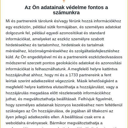
Copenhagen (Köbenhavn) ellen lép pályára az UEFA
Az Ön adatainak védelme fontos a
Konferencia Liga harmadik selejtezőkörének második
számunkra
mérkőzésén. Az itthoni vereség dacára hűséges szurkolóink
Mi és partnereink tárolunk és/vagy férünk hozzá információkhoz
Dániába is elkísérik a csapatot, nekik szeretnénk néhány
egy eszközön, például sütik formájában, és személyes adatokat
információval segíteni. A találkozóra szóló belépők
dolgozunk fel, például egyedi azonosítókat és standard
érdemes beszerezni online, belépők a következő linken
információkat, amelyeket az eszköz személyre szabott
elérhetők: https://billet.fck.dk/Stadium?
hirdetésekhez és tartalomhoz, hirdetések és tartalmak
eventId=8549&reservationId=145110&secretLinkKey=dd10
méréséhez, közönségmérésekhez és szolgáltatásfejlesztéshez
Itt összesen 1000 darab vendégjegyet […]
küld.
Az Ön engedélyével mi és a partnereink eszközleolvasásos
Bővebben →
módszerrel szerzett pontos geolokációs adatokat és azonosítási
információkat is felhasználhatunk. A megfelelő helyre kattintva
hozzájárulhat ahhoz, hogy mi és a 1733 partnereink a fent
GYŐZELEM A RANGADÓN
DVSC-
:
leírtak szerint adatkezelést végezzünk. Másik lehetőségként a
NYÍREGYHÁZA 1-0
megfelelő helyre kattintva elutasíthatja a hozzájárulást, vagy a
hozzájárulás megadása előtt részletesebb információkhoz
2026.08.09.
juthat, és megváltoztathatja beállításait.
Felhívjuk figyelmét,
Hamisítatlan rangadóhangulatban lépett pályára a DVSC az
hogy személyes adatainak bizonyos kezeléséhez nem feltétlenül
OTP Bank Liga 3. fordulójában, hiszen vasárnap délután az
szükséges az Ön hozzájárulása, de jogában áll tiltakozni az
ősi rivális Nyíregyházát fogadta. A kezdőcsapatban helyet
ilyen jellegű adatkezelés ellen. A beállításai csak erre a
kapott az ifjú, saját nevelésű Sain Balázs is, a
weboldalra érvényesek. Bármikor megváltoztathatja a
támadószekcióban Szendrei Ákost Dzsudzsák Balázs,