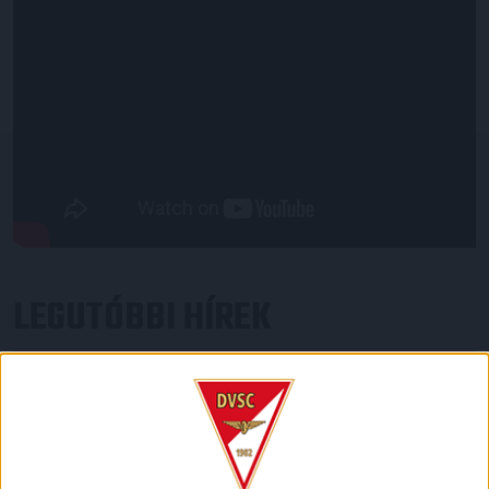
LEGUTÓBBI HÍREK
INFORMÁCIÓK A KOPPENHÁGÁBA UTAZÓ
SZURKOLÓKNAK
2026.08.10.
A DVSC szerdán 18 órától Koppenhágában, az FC