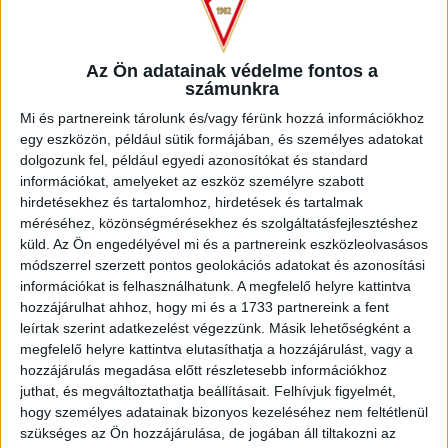
mezőnyjátékosok piros, illetve a kapusok fekete
dedikált mezére ITT!
Az Ön adatainak védelme fontos a
LEGUTÓBBI HÍREK
számunkra
Mi és partnereink tárolunk és/vagy férünk hozzá információkhoz
egy eszközön, például sütik formájában, és személyes adatokat
INFORMÁCIÓK A KOPPENHÁGÁBA UTAZÓ
dolgozunk fel, például egyedi azonosítókat és standard
SZURKOLÓKNAK
információkat, amelyeket az eszköz személyre szabott
hirdetésekhez és tartalomhoz, hirdetések és tartalmak
2026.08.10.
méréséhez, közönségmérésekhez és szolgáltatásfejlesztéshez
A DVSC szerdán 18 órától Koppenhágában, az FC
küld.
Az Ön engedélyével mi és a partnereink eszközleolvasásos
Copenhagen (Köbenhavn) ellen lép pályára az UEFA
módszerrel szerzett pontos geolokációs adatokat és azonosítási
Konferencia Liga harmadik selejtezőkörének második
információkat is felhasználhatunk. A megfelelő helyre kattintva
mérkőzésén. Az itthoni vereség dacára hűséges szurkolóink
hozzájárulhat ahhoz, hogy mi és a 1733 partnereink a fent
Dániába is elkísérik a csapatot, nekik szeretnénk néhány
leírtak szerint adatkezelést végezzünk. Másik lehetőségként a
információval segíteni. A találkozóra szóló belépők
megfelelő helyre kattintva elutasíthatja a hozzájárulást, vagy a
érdemes beszerezni online, belépők a következő linken
hozzájárulás megadása előtt részletesebb információkhoz
elérhetők: https://billet.fck.dk/Stadium?
juthat, és megváltoztathatja beállításait.
Felhívjuk figyelmét,
hogy személyes adatainak bizonyos kezeléséhez nem feltétlenül
eventId=8549&reservationId=145110&secretLinkKey=dd10
szükséges az Ön hozzájárulása, de jogában áll tiltakozni az
Itt összesen 1000 darab vendégjegyet […]