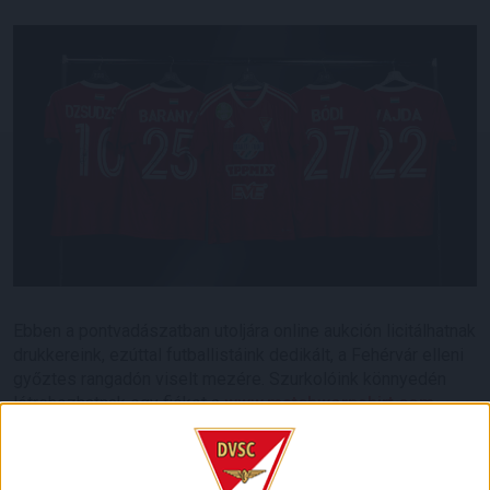
Ebben a pontvadászatban utoljára online aukción licitálhatnak
drukkereink, ezúttal futballistáink dedikált, a Fehérvár elleni
győztes rangadón viselt mezére. Szurkolóink könnyedén
létrehozhatnak egy fiókot a
www.matchwornshirt.com
oldalon, hogy ne maradjanak le a Debreceni VSC aukcióiról.
Licitálni május 18-án, szombaton 14 óráig lehet a