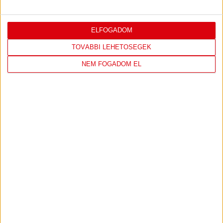
ELFOGADOM
TOVÁBBI LEHETŐSÉGEK
NEM FOGADOM EL
FC
DVSC
COPENHAGEN
KONFERENCIA LIGA 3. SELEJTEZŐFORDULÓ
2026.08.12. - 18
00
Parken Stadium
:
JEGYVÁSÁRLÁS
TOVÁBBI MÉRKŐZÉSEK