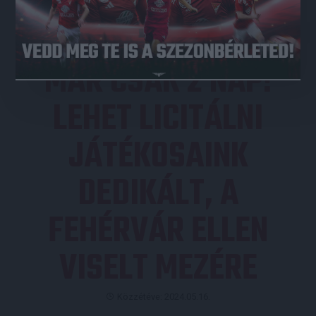
MÁR CSAK 2 NAP!
LEHET LICITÁLNI
JÁTÉKOSAINK
DEDIKÁLT, A
FEHÉRVÁR ELLEN
VISELT MEZÉRE
Közzétéve: 2024.05.16.