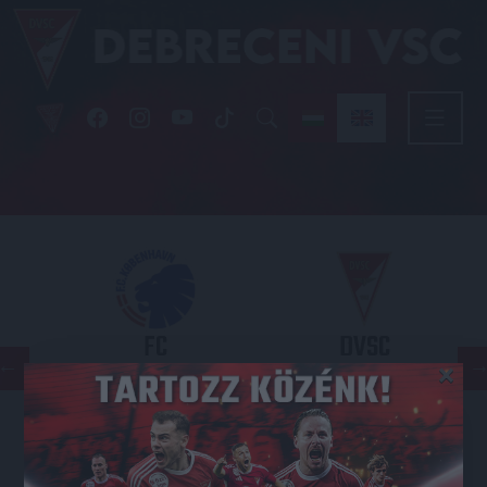
FC
DVSC
×
COPENHAGEN
KONFERENCIA LIGA 3. SELEJTEZŐFORDULÓ
2026.08.12. - 18
00
Parken Stadium
: