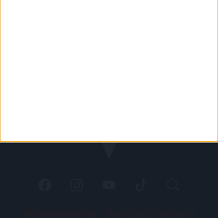
PÁLYARENDSZABÁLYOK
ADATKEZELÉSI TÁJÉKOZATÓ