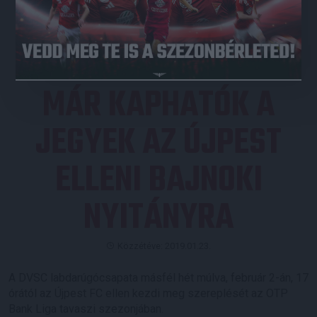
JEGYVÁSÁRLÁS
MÁR KAPHATÓK A
JEGYEK AZ ÚJPEST
ELLENI BAJNOKI
NYITÁNYRA
Közzétéve: 2019.01.23.
A DVSC labdarúgócsapata másfél hét múlva, február 2-án, 17
órától az Újpest FC ellen kezdi meg szereplését az OTP
Bank Liga tavaszi szezonjában.