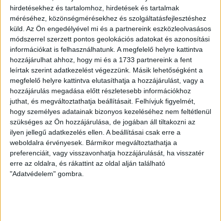
hirdetésekhez és tartalomhoz, hirdetések és tartalmak
méréséhez, közönségmérésekhez és szolgáltatásfejlesztéshez
70 ÉVES LETT KEREKES GYÖRGY, A VALAHA
küld.
Az Ön engedélyével mi és a partnereink eszközleolvasásos
VOLT EGYIK LEGJOBB DEBRECENI CSATÁR
módszerrel szerzett pontos geolokációs adatokat és azonosítási
információkat is felhasználhatunk. A megfelelő helyre kattintva
2026.08.08.
hozzájárulhat ahhoz, hogy mi és a 1733 partnereink a fent
Ma ünnepli 70. születésnapját Kerekes György. A debreceni
leírtak szerint adatkezelést végezzünk. Másik lehetőségként a
születésű támadó a debreceni Titászban, majd a DMTE-ben
megfelelő helyre kattintva elutasíthatja a hozzájárulást, vagy a
kezdte, később játszott Pécsen, az Újpestben, az FTC-ben
hozzájárulás megadása előtt részletesebb információkhoz
és a Videotonban is, ám pályafutása csúcspontját
juthat, és megváltoztathatja beállításait.
Felhívjuk figyelmét,
egyértelműen a Lokiban töltött évek jelentették. A népszerű
hogy személyes adatainak bizonyos kezeléséhez nem feltétlenül
Gurigának hihetetlen érzéke volt a játékhoz és a
szükséges az Ön hozzájárulása, de jogában áll tiltakozni az
gólszerzéshez, amit jól mutat, hogy a DMVSC-ben eltöltött
ilyen jellegű adatkezelés ellen. A beállításai csak erre a
[…]
weboldalra érvényesek. Bármikor megváltoztathatja a
preferenciáit, vagy visszavonhatja hozzájárulását, ha visszatér
Bővebben →
erre az oldalra, és rákattint az oldal alján található
"Adatvédelem" gombra.
VAJDA BOTOND
VASÁRNAP 100
:
SZÁZALÉKNÁL IS TÖBBET KELL BELEADNUNK
2026.08.07.