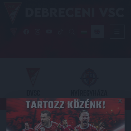
DVSC
NYÍREGYHÁZA
×
SPARTACUS
OTP BANK LIGA 3. FORDULÓ
2026.08.09. - 17
30
Nagyerdei Stadion
: