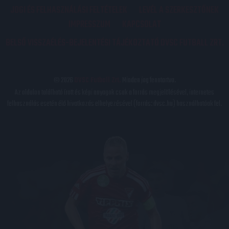
JOGI ÉS FELHASZNÁLÁSI FELTÉTELEK
LEVÉL A SZERKESZTŐNEK
IMPRESSZUM
KAPCSOLAT
BELSŐ VISSZAÉLÉS-BEJELENTÉSI TÁJÉKOZTATÓ DVSC FUTBALL ZRT.
© 2026
DVSC Futball Zrt.
Minden jog fenntartva.
Az oldalon található írott és képi anyagok csak a forrás megjelölésével, internetes
felhasználás esetén élő hivatkozás elhelyezésével (forrás: dvsc.hu) használhatóak fel.