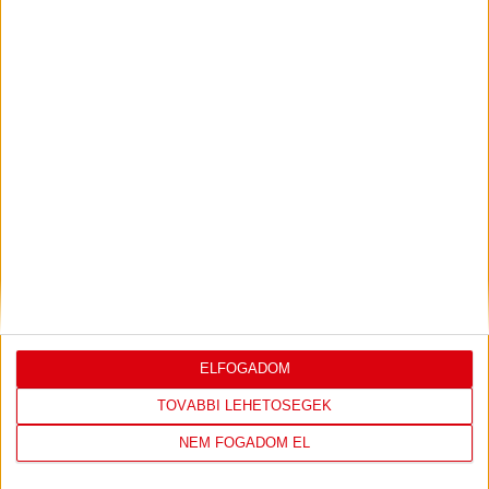
PJUNYIK JEREVÁN-DVSC
TOVÁBBJUTÁS A
:
KONFERENCIA LIGÁBAN
Bővebben →
LEGUTÓBBI EREDMÉNY
ELFOGADOM
TOVÁBBI LEHETŐSÉGEK
DVSC
FC
NEM FOGADOM EL
COPENHAGEN