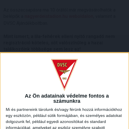
Az összecsapásra ma 10 órától már megvásárolhatók a
belépők a
nagyerdeistadion.hu weboldalon
, valamint a
DVSC Ajándékboltban.
Mint ismert, a lila-fehérek elleni nyitó rangadó nem
regisztráció köteles, sőt valószínűleg a hazai
találkozóink többsége sem lesz az!
Az Újpest elleni meccsel kapcsolatos további információkról
itt olvashatnak
szurkolóink!
Emellett javában kaphatók a
bérletek
is. Aki állandó belépőt
vesz, azzal is támogatja a DVSC-t és bizonyítja
elkötelezettségét.
Az Ön adatainak védelme fontos a
számunkra
HB
Mi és partnereink tárolunk és/vagy férünk hozzá információkhoz
egy eszközön, például sütik formájában, és személyes adatokat
LEGUTÓBBI HÍREK
dolgozunk fel, például egyedi azonosítókat és standard
információkat, amelyeket az eszköz személyre szabott