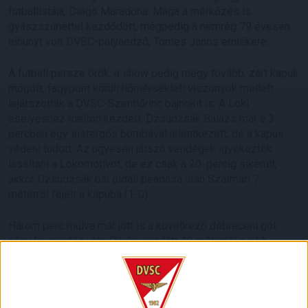
futballistája, Diego Maradona. Maga a mérkőzés is
gyászszünettel kezdődött, mégpedig a nemrég 79 évesen
elhunyt volt DVSC-pályaedző, Tomes János emlékére.
A futball persze örök, a show pedig megy tovább, zárt kapuk
mögött, fagypont körüli hőmérsékleti viszonyok mellett
lejátszották a DVSC-Szentlőrinc bajnokit is. A Loki
esélyeshez méltón kezdett, Dzsudzsák Balázs már a 3.
percben egy sistergős bombával jelentkezett, de a kapus
védeni tudott. Az ügyesen játszó vendégek igyekeztek
lassítani a Lokomotívot, de ez csak a 20. percig sikerült,
akkor Dzsudzsák bal oldali beadása után Szatmári 7
méterről fejelt a kapuba (1-0).
Három perc múlva már jött is a következő debreceni gól,
némi kavarodás után Pávkovics lőtt 12 méterről a jobb
sarokba (2-0). A lényegi kérdések ezzel eldőlni látszottak,
rossz hír volt azonban, hogy a 35. percben Pintér Ádám
megsérült, a helyére Sós Bence állt be. Az első félidőben
több gól már nem esett, annál inkább a második elején.