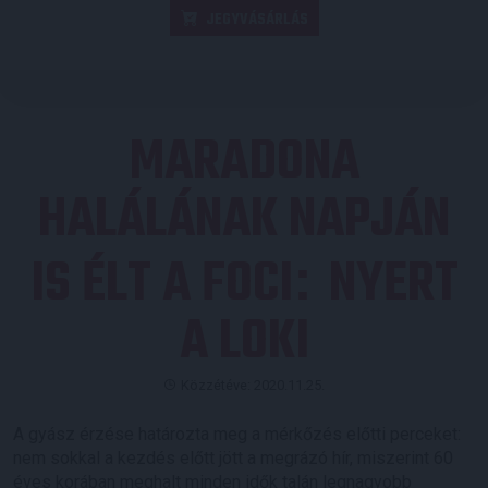
JEGYVÁSÁRLÁS
MARADONA
HALÁLÁNAK NAPJÁN
IS ÉLT A FOCI
NYERT
:
A LOKI
Közzétéve: 2020.11.25.
A gyász érzése határozta meg a mérkőzés előtti perceket:
nem sokkal a kezdés előtt jött a megrázó hír, miszerint 60
éves korában meghalt minden idők talán legnagyobb