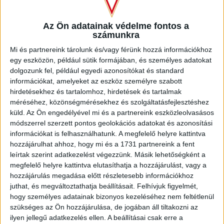
A Loki már a 48. percben növelte előnyét, Szécsi remek
Az Ön adatainak védelme fontos a
beadása után Sós fejelt a rövid sarokba (3-0), majd maga
számunkra
Szécsi is betalált, de les miatt a bíró nem adta meg. Ezután
Mi és partnereink tárolunk és/vagy férünk hozzá információkhoz
némi mezőnyjáték következett, ezt követően pedig sok
egy eszközön, például sütik formájában, és személyes adatokat
csere.
dolgozunk fel, például egyedi azonosítókat és standard
információkat, amelyeket az eszköz személyre szabott
A végjátékban szépített a Szentlőrinc, a 79. percben a
hirdetésekhez és tartalomhoz, hirdetések és tartalmak
csereként beállt Sili lőtt szépen a sarokba (3-1), erre 5
méréséhez, közönségmérésekhez és szolgáltatásfejlesztéshez
minutummal a vége előtt Tischler válaszolt, miután szépen
küld.
Az Ön engedélyével mi és a partnereink eszközleolvasásos
kihasznált egy ziccert (4-1). A Nagyerdei Stadionban
módszerrel szerzett pontos geolokációs adatokat és azonosítási
továbbra is 100 százalékos a listavezető DVSC, folytatás
információkat is felhasználhatunk. A megfelelő helyre kattintva
vasárnap Szombathelyen.
hozzájárulhat ahhoz, hogy mi és a 1731 partnereink a fent
leírtak szerint adatkezelést végezzünk. Másik lehetőségként a
Merkantil Bank Liga, 18. forduló.
megfelelő helyre kattintva elutasíthatja a hozzájárulást, vagy a
hozzájárulás megadása előtt részletesebb információkhoz
DVSC-Szentlőrinc 4-1 (2-0).
juthat, és megváltoztathatja beállításait.
Felhívjuk figyelmét,
hogy személyes adatainak bizonyos kezeléséhez nem feltétlenül
szükséges az Ön hozzájárulása, de jogában áll tiltakozni az
Nagyerdei Stadion, zárt kapuk mögött. Vezette:
ilyen jellegű adatkezelés ellen. A beállításai csak erre a
Szigetvári.