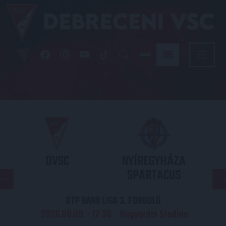
DVSC
NYÍREGYHÁZA
SPARTACUS
OTP BANK LIGA 3. FORDULÓ
2026.08.09. - 17
30
Nagyerdei Stadion
: