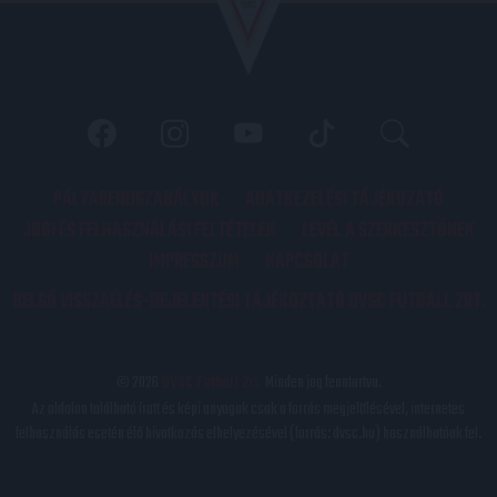
PÁLYARENDSZABÁLYOK
ADATKEZELÉSI TÁJÉKOZATÓ
JOGI ÉS FELHASZNÁLÁSI FELTÉTELEK
LEVÉL A SZERKESZTŐNEK
IMPRESSZUM
KAPCSOLAT
BELSŐ VISSZAÉLÉS-BEJELENTÉSI TÁJÉKOZTATÓ DVSC FUTBALL ZRT.
© 2026
DVSC Futball Zrt.
Minden jog fenntartva.
Az oldalon található írott és képi anyagok csak a forrás megjelölésével, internetes
felhasználás esetén élő hivatkozás elhelyezésével (forrás: dvsc.hu) használhatóak fel.