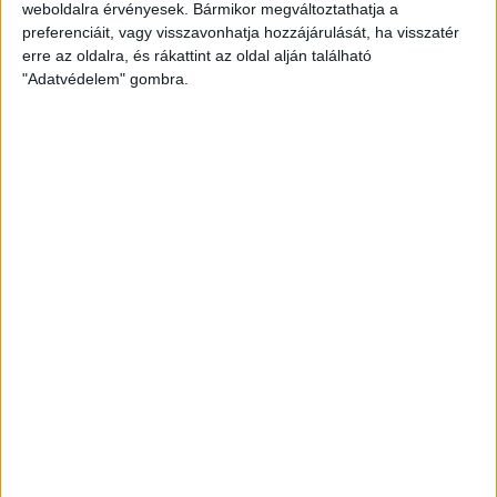
weboldalra érvényesek. Bármikor megváltoztathatja a
preferenciáit, vagy visszavonhatja hozzájárulását, ha visszatér
DVSC:
Gróf – Kinyik (Lakatos, 71.), Szatmári, Pávkovics,
erre az oldalra, és rákattint az oldal alján található
Ferenczi – Dzsudzsák (Haris, 63.), Bódi, Baráth (Talpalló,
"Adatvédelem" gombra.
63.), Pintér (Sós, 39.) – Szécsi, Bévárdi (Tischler, 71.).
Vezetőedző: Kondás Elemér.
Szentlőrinc:
Slakta – Kapronczai, Hleba (Lehoczky, 46.),
Harsányi (Sili, 46.), Kondor (Nikic, 63.), Keresztes, Kovács D.,
Havas (Dullo, 46.), Molnár R., Forgács, Cenaj (Törőcsik, 75.).
Vezetőedző: Marián Sluka.
Gól:
Szatmári (20.), Pávkovics (23.), Sós (48.), Tischler (85.),
illetve Sili (79.).
Sárga lap:
Pávkovics (42.), illetve Lehoczky (69.).
Mesterszemmel
Kondás Elemér:
Az volt a célunk, hogy a csákvári döntetlen
után javítsunk, ez sikerült is. Jól kezdtünk, végig irányítottuk