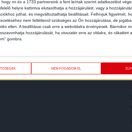
 hogy mi és a 1733 partnereink a fent leírtak szerint adatkezelést vég
elelő helyre kattintva elutasíthatja a hozzájárulást, vagy a hozzájárul
iókhoz juthat, és megváltoztathatja beállításait.
Felhívjuk figyelmét, 
ezeléséhez nem feltétlenül szükséges az Ön hozzájárulása, de jogában 
zelés ellen. A beállításai csak erre a weboldalra érvényesek. Bármikor m
isszavonhatja hozzájárulását, ha visszatér erre az oldalra, és rákattint a
lem" gombra.
ETŐSÉGEK
NEM FOGADOM EL
EL