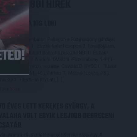
LEGUTÓBBI HÍREK
KIKAPOTT A KIS LOKI
2026.08.08.
A DVSC II. szombaton Pallagon a Füzesabony gárdáját
fogadta az NB III. Észak-keleti csoport 3. fordulójában,
s ezúttal nem tudott pontot szerezni. NB III. Észak-
keleti csoport, 3. forduló. DVSC II.-Füzesabony 1-2 (1-
1). Pallag, 200 néző, vezette: Oswald D. DVSC II.: Tuska
– Myrtaj (Kiss M., 46.), Farkas T., Macsó (Lovas, 75.),
Vincze T., Hermann (Gyenti, […]
Bővebben →
70 ÉVES LETT KEREKES GYÖRGY, A
VALAHA VOLT EGYIK LEGJOBB DEBRECENI
CSATÁR
Ma ünnepli 70. születésnapját Kerekes György. A