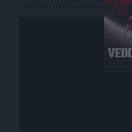
természetesen a DVSC-t érintő terveiről is.