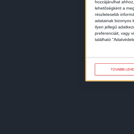
hozzájárulhat ahhoz,
lehetőségként a megf
részletesebb informác
adatainak bizonyos k
ilyen jellegű adatke
preferenciáit, vagy v
található "Adatvéde
TOVÁBBI LEH