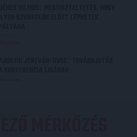
DÉNES VILMOS
MEGTISZTELTETÉS, HOGY
:
ILYEN SZURKOLÓK ELŐTT LÉPHETEK
PÁLYÁRA
2026.07.31.
Bővebben →
PJUNYIK JEREVÁN-DVSC
TOVÁBBJUTÁS
:
A KONFERENCIA LIGÁBAN
Bővebben →
EZŐ MÉRKŐZÉS