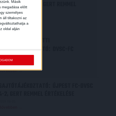
ezzünk. Másik
COPENHAGEN 0-3, GERT REMMEL
ás megadása előtt
ÉRTÉKELÉSE
hogy személyes
áll tiltakozni az
2026.08.07.
egváltoztathatja a
Bővebben →
z oldal alján
VIDEÓ! MECCS ELŐTTI
SAJTÓTÁJÉKOZTATÓ
DVSC-FC
:
COPENHAGEN
FOGADOM
2026.08.05.
Bővebben →
SAJTÓTÁJÉKOZTATÓ
ÚJPEST FC-DVSC
:
4-2, GERT REMMEL ÉRTÉKELÉSE
2026.08.03.
Bővebben →