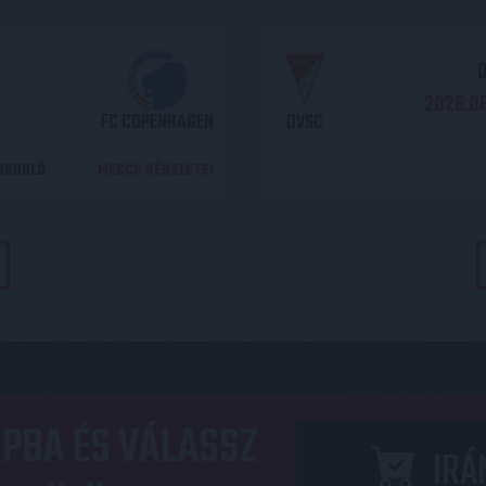
O
2026.08
FC COPENHAGEN
DVSC
DORDULÓ
MECCS RÉSZLETEI
PBA ÉS VÁLASSZ
IRÁ