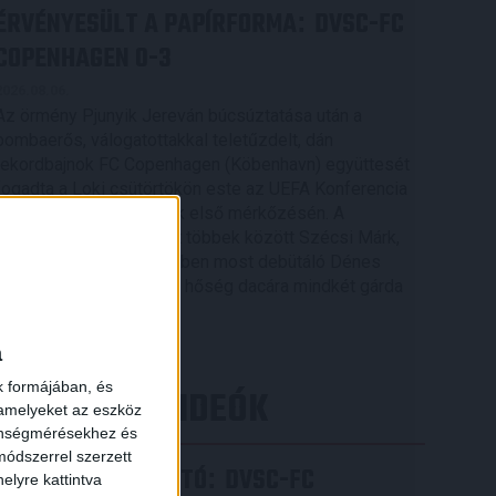
ÉRVÉNYESÜLT A PAPÍRFORMA
DVSC-FC
:
COPENHAGEN 0-3
2026.08.06.
Az örmény Pjunyik Jereván búcsúztatása után a
bombaerős, válogatottakkal teletűzdelt, dán
rekordbajnok FC Copenhagen (Köbenhavn) együttesét
fogadta a Loki csütörtökön este az UEFA Konferencia
Liga 3. selejtezőkörének első mérkőzésén. A
kezdőcsapatban ott volt többek között Szécsi Márk,
Batik Bence és a DVSC-ben most debütáló Dénes
Vilmos is. A találkozót a hőség dacára mindkét gárda
viszonylag […]
Bővebben →
a
k formájában, és
LEGÚJABB VIDEÓK
 amelyeket az eszköz
zönségmérésekhez és
ódszerrel szerzett
SAJTÓTÁJÉKOZTATÓ
DVSC-FC
:
elyre kattintva