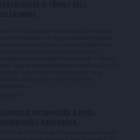
SZÁZALÉKNÁL IS TÖBBET KELL
BELEADNUNK
2026.08.07.
A DVSC-FC Copenhagen Konferencia Liga mérkőzés
örömteli eseménye volt, hogy sérüléséből felépülve
visszatért a pályára 22 éves szélsőnk, Vajda Botond.
Játékosunkat a visszatérésről és a vasárnapi,
Nyíregyháza elleni rangadóról is kérdeztük. – Nagyon
örülök, hogy újra pályára léphettem tétmeccsen, hiszen
majdnem négy hónapot kellett kihagynom. Az is
pozitívum, hogy egy ilyen erős ellenfél ellen
játszhattam […]
Bővebben →
SZURKOLÓI INFORMÁCIÓK A DVSC-
NYÍREGYHÁZA RANGADÓRA
A DVSC az OTP Bank Liga 3. fordulójában az ősi rivális
Nyíregyházát fogadja augusztus 9-én, vasárnap 17.30-