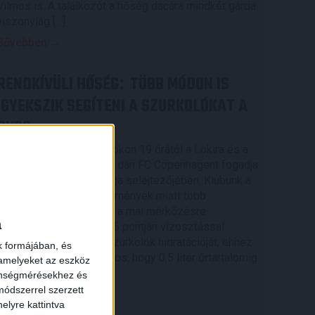
Vilmos is. A találkozót a hőség dacára mindkét gárda
viszonylag […]
Bővebben →
RENDKÍVÜLI HŐSÉG
TÖBB MÓDON IS
:
IGYEKSZIK SEGÍTENI A SZURKOLÓKAT A
DVSC
Nagy meccs vár csütörtökön 19 órától a Lokira és a
szurkolóira, csapatunk a dán FC Copenhagent fogadja
az UEFA Konferencia Liga selejtezőjében. Klubunk a
rendkívüli időjárási körülmények miatt több
intézkedésről is döntött a mai mérkőzésre
a
vonatkozóan. A stadion 6 pontján vízosztással
igyekszünk segíteni a szurkolók hidratációját, ehhez
k formájában, és
kapcsolódóan az is fontos, hogy 0,5 liter űrtartalomig
 amelyeket az eszköz
[…]
zönségmérésekhez és
ódszerrel szerzett
Bővebben →
elyre kattintva