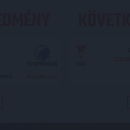
REDMÉNY
KÖVETK
O
2026.08
FC COPENHAGEN
DVSC
DORDULÓ
MECCS RÉSZLETEI