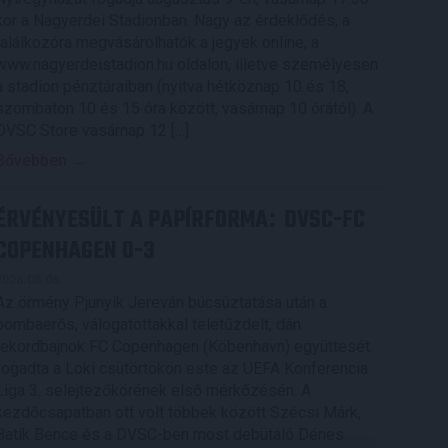
kor a Nagyerdei Stadionban. Nagy az érdeklődés, a
találkozóra megvásárolhatók a jegyek online, a
www.nagyerdeistadion.hu oldalon, illetve személyesen
a stadion pénztáraiban (nyitva hétköznap 10 és 18,
szombaton 10 és 15 óra között, vasárnap 10 órától). A
DVSC Store vasárnap 12 […]
Bővebben →
ÉRVÉNYESÜLT A PAPÍRFORMA
DVSC-FC
:
COPENHAGEN 0-3
2026.08.06.
Az örmény Pjunyik Jereván búcsúztatása után a
bombaerős, válogatottakkal teletűzdelt, dán
rekordbajnok FC Copenhagen (Köbenhavn) együttesét
fogadta a Loki csütörtökön este az UEFA Konferencia
Liga 3. selejtezőkörének első mérkőzésén. A
kezdőcsapatban ott volt többek között Szécsi Márk,
Batik Bence és a DVSC-ben most debütáló Dénes