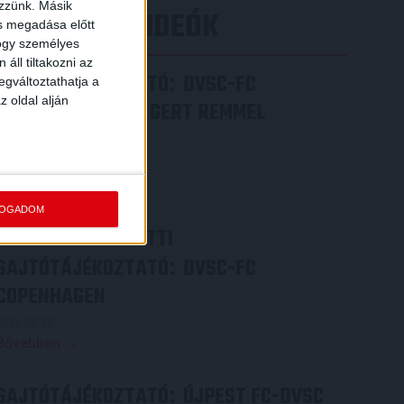
ezzünk. Másik
LEGÚJABB VIDEÓK
ás megadása előtt
hogy személyes
áll tiltakozni az
SAJTÓTÁJÉKOZTATÓ
DVSC-FC
:
egváltoztathatja a
z oldal alján
COPENHAGEN 0-3, GERT REMMEL
ÉRTÉKELÉSE
2026.08.07.
Bővebben →
FOGADOM
VIDEÓ! MECCS ELŐTTI
SAJTÓTÁJÉKOZTATÓ
DVSC-FC
:
COPENHAGEN
2026.08.05.
Bővebben →
SAJTÓTÁJÉKOZTATÓ
ÚJPEST FC-DVSC
: