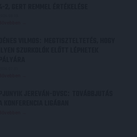
4-2, GERT REMMEL ÉRTÉKELÉSE
2026.08.03.
Bővebben →
DÉNES VILMOS
MEGTISZTELTETÉS, HOGY
:
ILYEN SZURKOLÓK ELŐTT LÉPHETEK
PÁLYÁRA
2026.07.31.
Bővebben →
PJUNYIK JEREVÁN-DVSC
TOVÁBBJUTÁS
:
A KONFERENCIA LIGÁBAN
Bővebben →