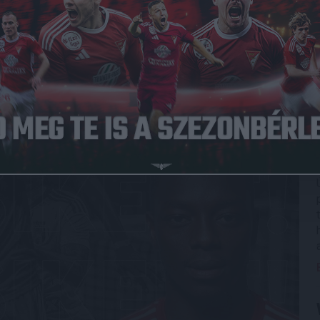
apattal töltötte az edzőtábort, az NB III-ban négy mérkőzést
r Dieyének az új klubban!