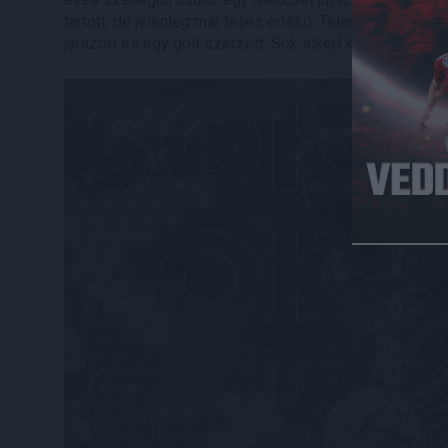
tartott, de jelenleg már teljes értékű. Télen az első cs
játszott és egy gólt szerzett. Sok sikert kívánunk Mata