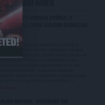
LEGUTÓBBI HÍREK
70 ÉVES LETT KEREKES GYÖRGY, A
VALAHA VOLT EGYIK LEGJOBB DEBRECENI
CSATÁR
2026.08.08.
Ma ünnepli 70. születésnapját Kerekes György. A
debreceni születésű támadó a debreceni Titászban,
majd a DMTE-ben kezdte, később játszott Pécsen, az
Újpestben, az FTC-ben és a Videotonban is, ám
pályafutása csúcspontját egyértelműen a Lokiban
töltött évek jelentették. A népszerű Gurigának
hihetetlen érzéke volt a játékhoz és a gólszerzéshez,
amit jól mutat, hogy a DMVSC-ben eltöltött […]
Bővebben →
VAJDA BOTOND
VASÁRNAP 100
: