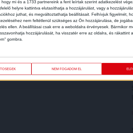
 hogy mi és a 1733 partnereink a fent leírtak szerint adatkezelést vég
elelő helyre kattintva elutasíthatja a hozzájárulást, vagy a hozzájárul
iókhoz juthat, és megváltoztathatja beállításait.
Felhívjuk figyelmét, 
ezeléséhez nem feltétlenül szükséges az Ön hozzájárulása, de jogában 
zelés ellen. A beállításai csak erre a weboldalra érvényesek. Bármikor m
isszavonhatja hozzájárulását, ha visszatér erre az oldalra, és rákattint a
lem" gombra.
ETŐSÉGEK
NEM FOGADOM EL
EL