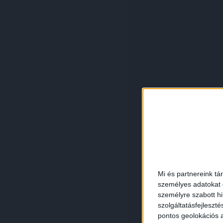
Mi és partnereink tá
személyes adatokat d
személyre szabott h
szolgáltatásfejleszté
pontos geolokációs a