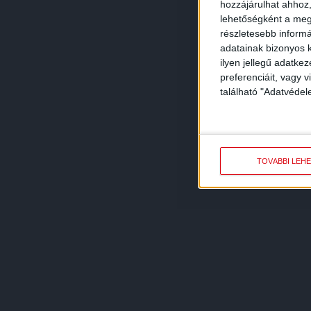
hozzájárulhat ahhoz,
lehetőségként a megf
részletesebb informác
adatainak bizonyos k
ilyen jellegű adatke
preferenciáit, vagy v
található "Adatvéde
TOVÁBBI LEH