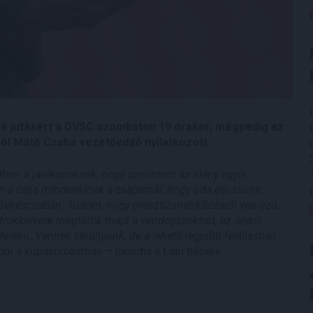
zé jutásért a DVSC szombaton 19 órakor, mégpedig az
ól Máté Csaba vezetőedző nyilatkozott.
tam a játékosoknak, hogy szerintem az idény egyik
 a célja mindenkinek a csapatnál, hogy oda eljussunk.
l Békéscsabán. Tudom, hogy presztízsmérkőzésről van szó,
rukkereink megtöltik majd a vendégszektort, ez óriási
elelni. Vannak sérültjeink, de a lehető legjobb felállásban
épni a kupasorozatban
– mondta a Loki trénere.