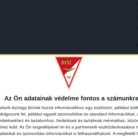
Az Ön adatainak védelme fontos a számunkr
rolunk és/vagy férünk hozzá információkhoz egy eszközön, például süti
olgozunk fel, például egyedi azonosítókat és standard információkat,
irdetésekhez és tartalomhoz, hirdetések és tartalmak méréséhez, kö
shez küld.
Az Ön engedélyével mi és a partnereink eszközleolvasásos m
datokat és azonosítási információkat is felhasználhatunk. A megfelelő h