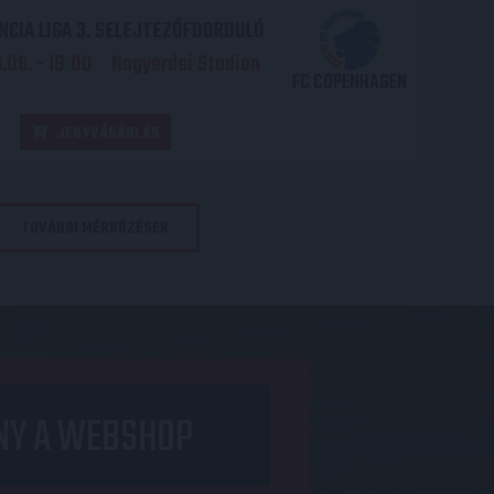
CIA LIGA 3. SELEJTEZŐFDORDULÓ
06. - 19
00
Nagyerdei Stadion
:
FC COPENHAGEN
JEGYVÁSÁRLÁS
TOVÁBBI MÉRKŐZÉSEK
NY A WEBSHOP