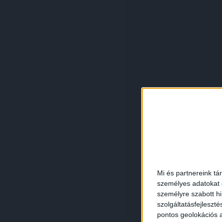
Mi és partnereink tá
személyes adatokat d
személyre szabott h
szolgáltatásfejleszté
pontos geolokációs a