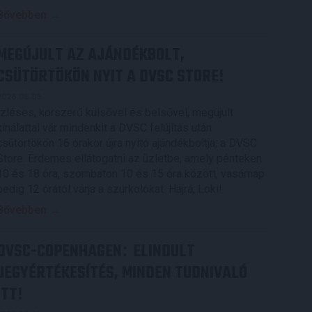
Bővebben →
MEGÚJULT AZ AJÁNDÉKBOLT,
CSÜTÖRTÖKÖN NYIT A DVSC STORE!
2026.08.05.
Ízléses, korszerű külsővel és belsővel, megújult
kínálattal vár mindenkit a DVSC felújítás után
csütörtökön 16 órakor újra nyitó ajándékboltja, a DVSC
Store. Érdemes ellátogatni az üzletbe, amely pénteken
10 és 18 óra, szombaton 10 és 15 óra között, vasárnap
pedig 12 órától várja a szurkolókat. Hajrá, Loki!
Bővebben →
DVSC-COPENHAGEN
ELINDULT
:
JEGYÉRTÉKESÍTÉS, MINDEN TUDNIVALÓ
ITT!