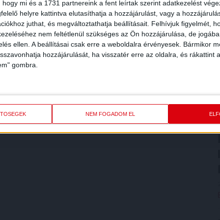
 hogy mi és a 1731 partnereink a fent leírtak szerint adatkezelést vég
elelő helyre kattintva elutasíthatja a hozzájárulást, vagy a hozzájárul
iókhoz juthat, és megváltoztathatja beállításait.
Felhívjuk figyelmét, 
ezeléséhez nem feltétlenül szükséges az Ön hozzájárulása, de jogában 
zelés ellen. A beállításai csak erre a weboldalra érvényesek. Bármikor m
isszavonhatja hozzájárulását, ha visszatér erre az oldalra, és rákattint a
lem" gombra.
ETŐSÉGEK
NEM FOGADOM EL
EL