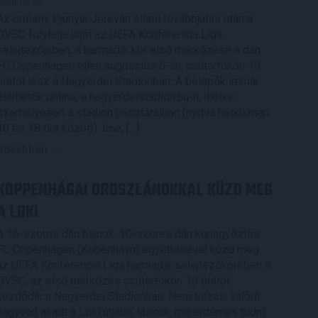
2026.08.04.
Az örmény Pjunyik Jereván elleni továbbjutás után a
DVSC folytatja útját az UEFA Konferencia Liga
selejtezőjében, a harmadik kör első mérkőzése a dán
FC Copenhagen ellen augusztus 6-án, csütörtökön 19
órától lesz a Nagyerdei Stadionban. A belépők immár
elérhetők online, a nagyerdeistadion.hu-n, illetve
személyesen a stadion pénztáraiban (nyitva hétköznap
10 és 18 óra között). Íme, […]
Bővebben →
KOPPENHÁGAI OROSZLÁNOKKAL KÜZD MEG
A LOKI
A 16-szoros dán bajnok, 10-szeres dán kupagyőztes
FC Copenhagen (Köbenhavn) együttesével küzd meg
az UEFA Konferencia Liga harmadik selejtezőkörében a
DVSC, az első mérkőzés csütörtökön 19 órától
kezdődik a Nagyerdei Stadionban. Nem túlzás, valódi
nagyvad akadt a Loki útjába, lássuk, mit érdemes tudni