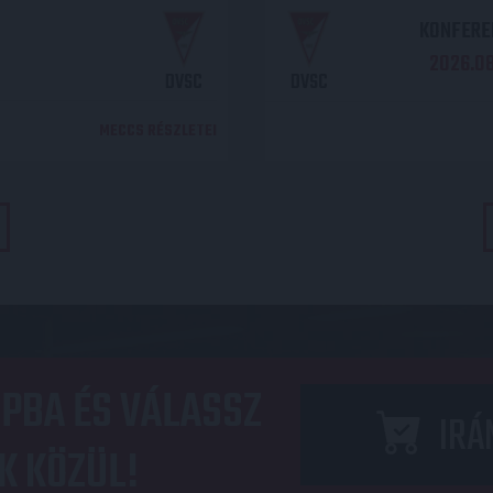
KONFEREN
2026.08.
DVSC
DVSC
MECCS RÉSZLETEI
PBA ÉS VÁLASSZ
IRÁ
K KÖZÜL!