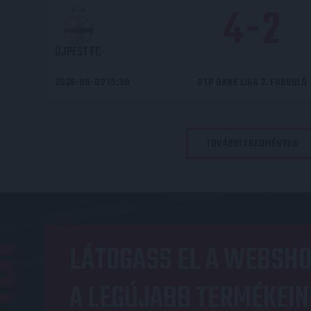
4
-
2
ÚJPEST FC
2026-08-02 15:30
OTP BANK LIGA 2. FORDULÓ
TOVÁBBI EREDMÉNYEK
OP
LÁTOGASS EL A WEBSHO
A LEGÚJABB TERMÉKEIN