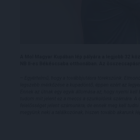
A Mol Magyar Kupában lép pályára a legjobb 32 kö
NB II-es Békéscsaba otthonában. Az összecsapásr
–
Egyértelmű, hogy a továbbjutásra törekszünk. Elmond
legszebb mérkőzése a kupadöntő, éppen ezért az legyen
Ennek az útnak egy egyik állomása az, hogy nyerni kel
tudom mit jelent ez a meccs a szurkolóink számára. A d
felelősséget jelent számunkra, de ennek meg kell tudni f
megyünk neki a találkozónak, hiszen tovább akarunk l