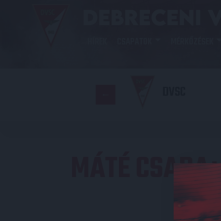
HÍREK
CSAPATOK
MÉRKŐZÉSEK
DVSC
MÁTÉ CSABA
S