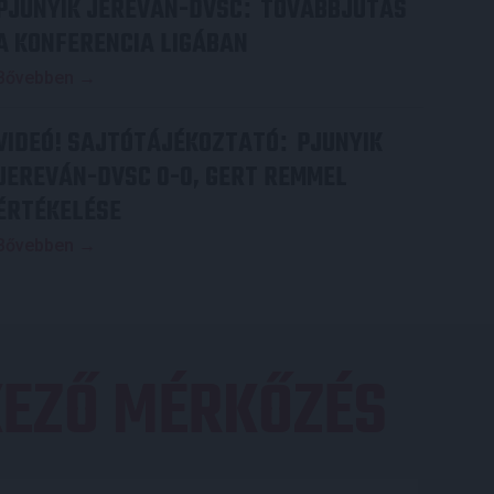
PJUNYIK JEREVÁN-DVSC
TOVÁBBJUTÁS
:
A KONFERENCIA LIGÁBAN
Bővebben →
VIDEÓ! SAJTÓTÁJÉKOZTATÓ
PJUNYIK
:
JEREVÁN-DVSC 0-0, GERT REMMEL
ÉRTÉKELÉSE
Bővebben →
EZŐ MÉRKŐZÉS