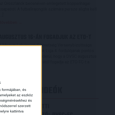
az Oroszlánok becenéven emlegetett koppenhágai
csapatról. A futballrajongók számára persze aligha kell
[…]
Bővebben →
AUGUSZTUS 16-ÁN FOGADJUK AZ ETO-T
A Magyar Labdarúgó Szövetség Versenybizottsága
elkészítette az OTP Bank Liga 4. fordulójának pontos
menetrendjét, melyből kiderül, hogy a DVSC augusztus
16-án, vasárnap 16.30 órától fogadja az ETO FC-t a
Nagyerdei Stadionban.
Bővebben →
a
LEGÚJABB VIDEÓK
k formájában, és
 amelyeket az eszköz
zönségmérésekhez és
VIDEÓ! MECCS ELŐTTI
ódszerrel szerzett
elyre kattintva
: