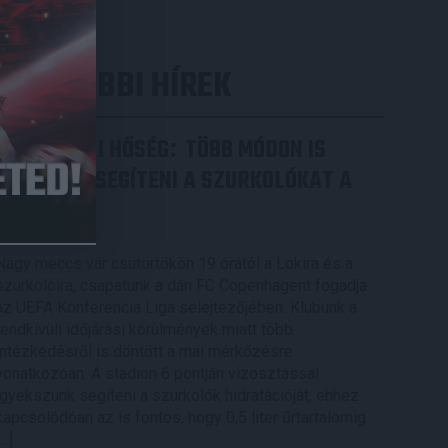
LEGUTÓBBI HÍREK
RENDKÍVÜLI HŐSÉG
TÖBB MÓDON IS
:
IGYEKSZIK SEGÍTENI A SZURKOLÓKAT A
DVSC
2026.08.06.
Nagy meccs vár csütörtökön 19 órától a Lokira és a
szurkolóira, csapatunk a dán FC Copenhagent fogadja
az UEFA Konferencia Liga selejtezőjében. Klubunk a
rendkívüli időjárási körülmények miatt több
intézkedésről is döntött a mai mérkőzésre
vonatkozóan. A stadion 6 pontján vízosztással
igyekszünk segíteni a szurkolók hidratációját, ehhez
kapcsolódóan az is fontos, hogy 0,5 liter űrtartalomig
[…]