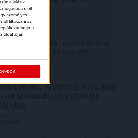
SAJTÓTÁJÉKOZTATÓ
DVSC-FC
ezzünk. Másik
COPENHAGEN
ás megadása előtt
hogy személyes
2026.08.05.
áll tiltakozni az
Bővebben →
egváltoztathatja a
z oldal alján
SAJTÓTÁJÉKOZTATÓ
ÚJPEST FC-DVSC
:
4-2, GERT REMMEL ÉRTÉKELÉSE
2026.08.03.
Bővebben →
FOGADOM
DÉNES VILMOS
MEGTISZTELTETÉS, HOGY
:
ILYEN SZURKOLÓK ELŐTT LÉPHETEK
PÁLYÁRA
2026.07.31.
Bővebben →