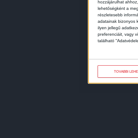
hozzájárulhat ahhoz,
lehetőségként a megf
részletesebb informác
adatainak bizonyos k
ilyen jellegű adatke
preferenciáit, vagy v
található "Adatvéde
TOVÁBBI LEH