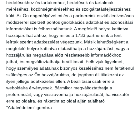
hirdetésekhez és tartalomhoz, hirdetések és tartalmak
méréséhez, közönségmérésekhez és szolgáltatásfejlesztéshez
ÉRVÉNYESÜLT A PAPÍRFORMA
DVSC-FC
:
küld.
Az Ön engedélyével mi és a partnereink eszközleolvasásos
módszerrel szerzett pontos geolokációs adatokat és azonosítási
COPENHAGEN 0-3
információkat is felhasználhatunk. A megfelelő helyre kattintva
hozzájárulhat ahhoz, hogy mi és a 1733 partnereink a fent
2026.08.06.
leírtak szerint adatkezelést végezzünk. Másik lehetőségként a
Az örmény Pjunyik Jereván búcsúztatása után a bombaerős,
megfelelő helyre kattintva elutasíthatja a hozzájárulást, vagy a
válogatottakkal teletűzdelt, dán rekordbajnok FC
hozzájárulás megadása előtt részletesebb információkhoz
Copenhagen (Köbenhavn) együttesét fogadta a Loki
juthat, és megváltoztathatja beállításait.
Felhívjuk figyelmét,
csütörtökön este az UEFA Konferencia Liga 3.
hogy személyes adatainak bizonyos kezeléséhez nem feltétlenül
selejtezőkörének első mérkőzésén. A kezdőcsapatban ott
szükséges az Ön hozzájárulása, de jogában áll tiltakozni az
volt többek között Szécsi Márk, Batik Bence és a DVSC-ben
ilyen jellegű adatkezelés ellen. A beállításai csak erre a
most debütáló Dénes Vilmos is. A találkozót a hőség dacára
weboldalra érvényesek. Bármikor megváltoztathatja a
mindkét gárda viszonylag […]
preferenciáit, vagy visszavonhatja hozzájárulását, ha visszatér
erre az oldalra, és rákattint az oldal alján található
Bővebben →
"Adatvédelem" gombra.
RENDKÍVÜLI HŐSÉG
TÖBB MÓDON IS
:
IGYEKSZIK SEGÍTENI A SZURKOLÓKAT A DVSC
Nagy meccs vár csütörtökön 19 órától a Lokira és a