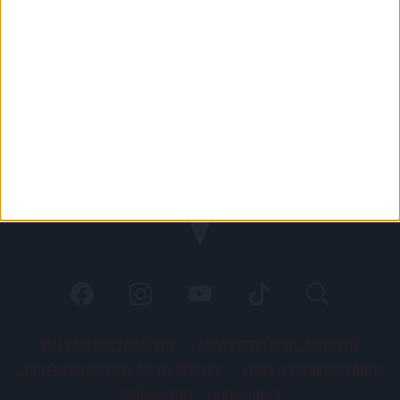
PÁLYARENDSZABÁLYOK
ADATKEZELÉSI TÁJÉKOZATÓ
JOGI ÉS FELHASZNÁLÁSI FELTÉTELEK
LEVÉL A SZERKESZTŐNEK
IMPRESSZUM
KAPCSOLAT