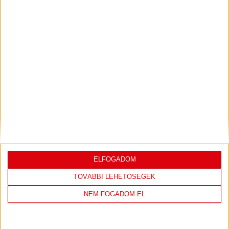
ÉRTÉKELÉSE
Bővebben →
LEGUTÓBBI EREDMÉNY
ELFOGADOM
DVSC
FC
TOVÁBBI LEHETŐSÉGEK
COPENHAGEN
NEM FOGADOM EL