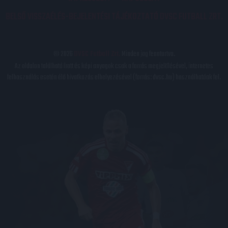
BELSŐ VISSZAÉLÉS-BEJELENTÉSI TÁJÉKOZTATÓ DVSC FUTBALL ZRT.
© 2026
DVSC Futball Zrt.
Minden jog fenntartva.
Az oldalon található írott és képi anyagok csak a forrás megjelölésével, internetes
felhasználás esetén élő hivatkozás elhelyezésével (forrás: dvsc.hu) használhatóak fel.