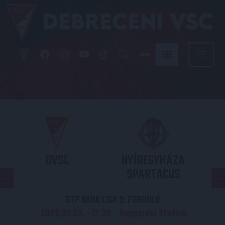
DVSC
NYÍREGYHÁZA
SPARTACUS
OTP BANK LIGA 3. FORDULÓ
2026.08.09. - 17
30
Nagyerdei Stadion
: