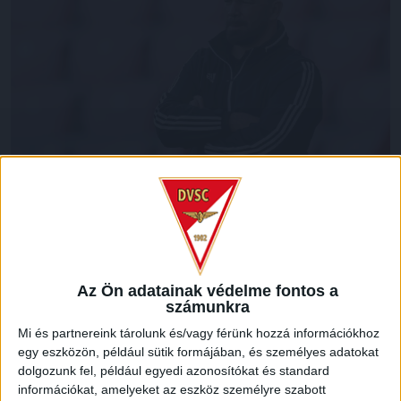
A DVSC II. együttesénél remek munkát végzett Máté Péter
az NB II-es Mezőkövesd vezetőedzőjeként folytatja
karrierjét. Egykori remek védőnk éveken át bizonyította
rátermettségét NB III-as csapatunk élén, közben
folyamatosan képezte magát, klubunk támogatása mellett
Az Ön adatainak védelme fontos a
megérdemelten léphet tehát feljebb. Utódja Joó Zsolt lesz a
számunkra
kis Lokinál, Máté Péternek pedig sok sikert kívánunk további
Mi és partnereink tárolunk és/vagy férünk hozzá információkhoz
edzői pályafutásához!
egy eszközön, például sütik formájában, és személyes adatokat
dolgozunk fel, például egyedi azonosítókat és standard
LEGUTÓBBI HÍREK
információkat, amelyeket az eszköz személyre szabott