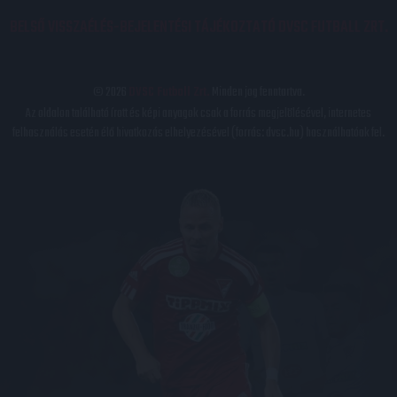
BELSŐ VISSZAÉLÉS-BEJELENTÉSI TÁJÉKOZTATÓ DVSC FUTBALL ZRT.
© 2026
DVSC Futball Zrt.
Minden jog fenntartva.
Az oldalon található írott és képi anyagok csak a forrás megjelölésével, internetes
felhasználás esetén élő hivatkozás elhelyezésével (forrás: dvsc.hu) használhatóak fel.