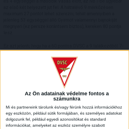
és 4 egységgel a második Vasas előtt, az NB I-be ugyebár
az első két helyezett jut fel. A hátralévő 9 mérkőzésen
maximum 27 pontot lehet szerezni, tehát amennyiben a
jelenleg 53 egységgel álló Gyirmót valamennyi bajnokiját
megnyeri (ez persze korántsem biztos), kereken 80 pontja
lesz.
Ez azt jelenti, hogy ha a 60 pontos DVSC a 9 találkozóból 7-
et megnyer, akkor a többi összecsapás kimenetelétől
függetlenül visszajut az első osztályba, sőt, ha 8 meccsen
győz, a Vasas sem tudja megelőzni.
Ez persze csak játék a számokkal, szigorúan matematikai
alapon: a „pontos” adatok a pályákon születnek majd meg.
Az Ön adatainak védelme fontos a
számunkra
Mi és partnereink tárolunk és/vagy férünk hozzá információkhoz
egy eszközön, például sütik formájában, és személyes adatokat
LEGUTÓBBI HÍREK
dolgozunk fel, például egyedi azonosítókat és standard
információkat, amelyeket az eszköz személyre szabott