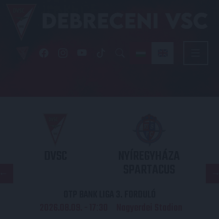
DVSC
NYÍREGYHÁZA
SPARTACUS
OTP BANK LIGA 3. FORDULÓ
2026.08.09. - 17
30
Nagyerdei Stadion
: