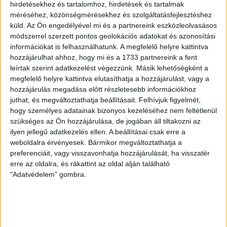
hirdetésekhez és tartalomhoz, hirdetések és tartalmak
méréséhez, közönségmérésekhez és szolgáltatásfejlesztéshez
VAJDA BOTOND
VASÁRNAP 100
:
küld.
Az Ön engedélyével mi és a partnereink eszközleolvasásos
SZÁZALÉKNÁL IS TÖBBET KELL BELEADNUNK
módszerrel szerzett pontos geolokációs adatokat és azonosítási
információkat is felhasználhatunk. A megfelelő helyre kattintva
2026.08.07.
hozzájárulhat ahhoz, hogy mi és a 1733 partnereink a fent
A DVSC-FC Copenhagen Konferencia Liga mérkőzés
leírtak szerint adatkezelést végezzünk. Másik lehetőségként a
örömteli eseménye volt, hogy sérüléséből felépülve
megfelelő helyre kattintva elutasíthatja a hozzájárulást, vagy a
visszatért a pályára 22 éves szélsőnk, Vajda Botond.
hozzájárulás megadása előtt részletesebb információkhoz
Játékosunkat a visszatérésről és a vasárnapi, Nyíregyháza
juthat, és megváltoztathatja beállításait.
Felhívjuk figyelmét,
elleni rangadóról is kérdeztük. – Nagyon örülök, hogy újra
hogy személyes adatainak bizonyos kezeléséhez nem feltétlenül
pályára léphettem tétmeccsen, hiszen majdnem négy
szükséges az Ön hozzájárulása, de jogában áll tiltakozni az
hónapot kellett kihagynom. Az is pozitívum, hogy egy ilyen
ilyen jellegű adatkezelés ellen. A beállításai csak erre a
erős ellenfél ellen játszhattam […]
weboldalra érvényesek. Bármikor megváltoztathatja a
preferenciáit, vagy visszavonhatja hozzájárulását, ha visszatér
Bővebben →
erre az oldalra, és rákattint az oldal alján található
"Adatvédelem" gombra.
SZURKOLÓI INFORMÁCIÓK A DVSC-
NYÍREGYHÁZA RANGADÓRA
A DVSC az OTP Bank Liga 3. fordulójában az ősi rivális