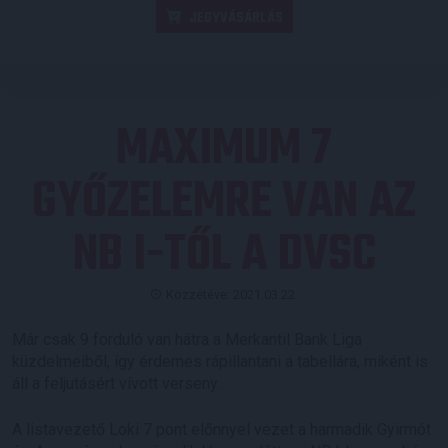
JEGYVÁSÁRLÁS
MAXIMUM 7
GYŐZELEMRE VAN AZ
NB I-TŐL A DVSC
Közzétéve: 2021.03.22.
Már csak 9 forduló van hátra a Merkantil Bank Liga
küzdelmeiből, így érdemes rápillantani a tabellára, miként is
áll a feljutásért vívott verseny.
A listavezető Loki 7 pont előnnyel vezet a harmadik Gyirmót