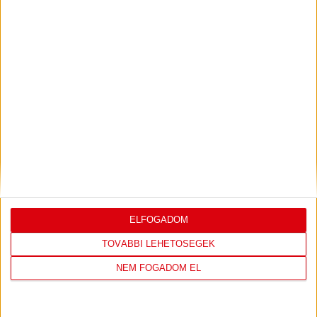
KONFERENCIA LIGÁBAN
Bővebben →
LEGUTÓBBI EREDMÉNY
ELFOGADOM
DVSC
FC
TOVÁBBI LEHETŐSÉGEK
COPENHAGEN
NEM FOGADOM EL