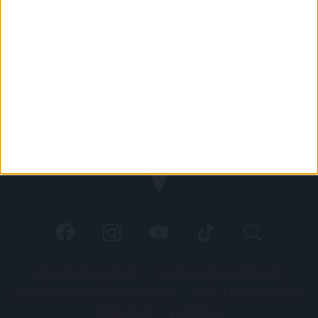
PÁLYARENDSZABÁLYOK
ADATKEZELÉSI TÁJÉKOZATÓ
JOGI ÉS FELHASZNÁLÁSI FELTÉTELEK
LEVÉL A SZERKESZTŐNEK
IMPRESSZUM
KAPCSOLAT