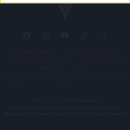
PÁLYARENDSZABÁLYOK
ADATKEZELÉSI TÁJÉKOZATÓ
JOGI ÉS FELHASZNÁLÁSI FELTÉTELEK
LEVÉL A SZERKESZTŐNEK
IMPRESSZUM
KAPCSOLAT
BELSŐ VISSZAÉLÉS-BEJELENTÉSI TÁJÉKOZTATÓ DVSC FUTBALL ZRT.
© 2026
DVSC Futball Zrt.
Minden jog fenntartva.
Az oldalon található írott és képi anyagok csak a forrás megjelölésével, internetes
felhasználás esetén élő hivatkozás elhelyezésével (forrás: dvsc.hu) használhatóak fel.