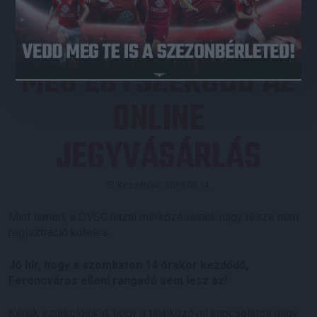
MÉG EGYSZERŰBB AZ
ONLINE
JEGYVÁSÁRLÁS
Közzétéve: 2019.02.14.
Mint ismert, a DVSC hazai mérkőzéseinek nagy része nem
regisztráció köteles.
Jó hír, hogy a szombaton 14 órakor kezdődő,
Ferencváros elleni rangadó sem lesz az!
Kérjük szurkolóinkat, hogy a találkozóval kapcsolatos nagy