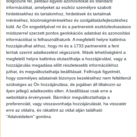
dolgozunk fel, például egyedi azonosítókat és standard
be tudja mutatni a stadion kapuinál, majd elfoglalhatja helyét
információkat, amelyeket az eszköz személyre szabott
a lelátón.
hirdetésekhez és tartalomhoz, hirdetések és tartalmak
méréséhez, közönségmérésekhez és szolgáltatásfejlesztéshez
Végül nincs más dolga, mint a helyszínen szurkolni a
küld.
Az Ön engedélyével mi és a partnereink eszközleolvasásos
csapatnak, és élvezni a Nagyerdei Stadion hangulatát.
módszerrel szerzett pontos geolokációs adatokat és azonosítási
információkat is felhasználhatunk. A megfelelő helyre kattintva
Minden fontos információ a bérletárusításról itt!
hozzájárulhat ahhoz, hogy mi és a 1733 partnereink a fent
leírtak szerint adatkezelést végezzünk. Másik lehetőségként a
megfelelő helyre kattintva elutasíthatja a hozzájárulást, vagy a
HB
hozzájárulás megadása előtt részletesebb információkhoz
juthat, és megváltoztathatja beállításait.
Felhívjuk figyelmét,
LEGUTÓBBI HÍREK
hogy személyes adatainak bizonyos kezeléséhez nem feltétlenül
szükséges az Ön hozzájárulása, de jogában áll tiltakozni az
ilyen jellegű adatkezelés ellen. A beállításai csak erre a
GYŐZELEM A RANGADÓN
DVSC-
:
weboldalra érvényesek. Bármikor megváltoztathatja a
preferenciáit, vagy visszavonhatja hozzájárulását, ha visszatér
NYÍREGYHÁZA 1-0
erre az oldalra, és rákattint az oldal alján található
2026.08.09.
"Adatvédelem" gombra.
Hamisítatlan rangadóhangulatban lépett pályára a DVSC az
OTP Bank Liga 3. fordulójában, hiszen vasárnap délután az
ősi rivális Nyíregyházát fogadta. A kezdőcsapatban helyet