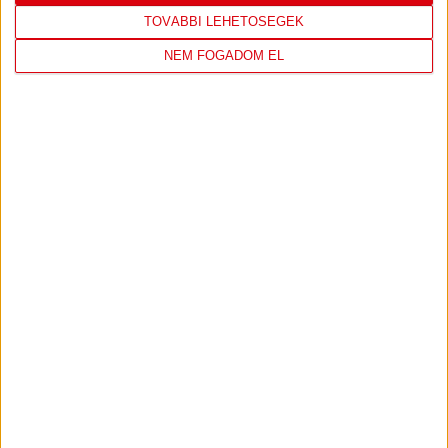
TOVÁBBI LEHETŐSÉGEK
NEM FOGADOM EL
DVSC
NYÍREGYHÁZA
SPARTACUS
1
-
0
2026-08-09
OTP BANK LIGA 3.
MECCS
17:30
FORDULÓ
RÉSZLETEI
TOVÁBBI EREDMÉNYEK