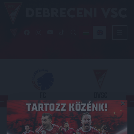
FC
DVSC
×
COPENHAGEN
KONFERENCIA LIGA 3. SELEJTEZŐFORDULÓ
2026.08.12. - 18
00
Parken Stadium
: