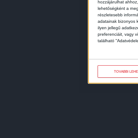
hozzájárulhat ahhoz,
lehetőségként a megf
részletesebb informác
adatainak bizonyos k
ilyen jellegű adatke
preferenciáit, vagy v
található "Adatvéde
TOVÁBBI LEH