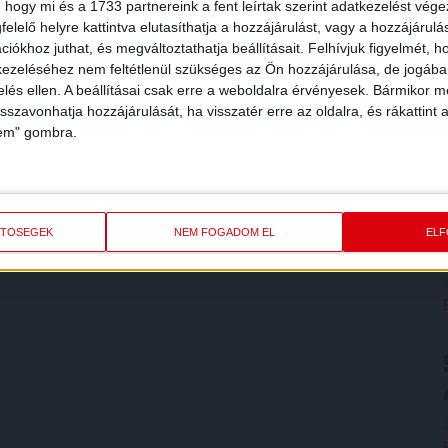
 hogy mi és a 1733 partnereink a fent leírtak szerint adatkezelést vég
elelő helyre kattintva elutasíthatja a hozzájárulást, vagy a hozzájárul
iókhoz juthat, és megváltoztathatja beállításait.
Felhívjuk figyelmét, 
ezeléséhez nem feltétlenül szükséges az Ön hozzájárulása, de jogában 
zelés ellen. A beállításai csak erre a weboldalra érvényesek. Bármikor m
isszavonhatja hozzájárulását, ha visszatér erre az oldalra, és rákattint a
lem" gombra.
ETŐSÉGEK
NEM FOGADOM EL
EL