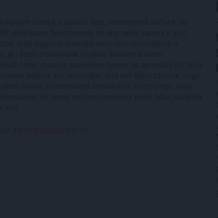
dejében uraltuk a játékot. Igaz, veszélyesek voltunk, de
ik játékrészre felpörögtünk, de épp akkor kaptuk a gólt,
iztos, még nagyobb mentális erőre lesz szükségünk a
 aki áttért a borsodiak Puskás Akadémia elleni
elmúlt héten, most is hasonlóan harcos és agresszív DVTK-ra
zetesen nekünk kell dominálni. Arra kell fókuszálnunk, hogy
iben sikerül, jó eredményt érhetünk el. Fontos lesz, hogy
legesíteni, és kevés területet hagyjunk nekik hátul, továbbá
 kell.
 a bérletárusításról itt!