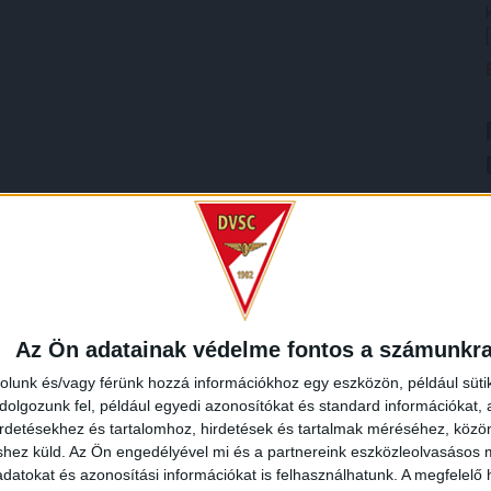
Az Ön adatainak védelme fontos a számunkr
rolunk és/vagy férünk hozzá információkhoz egy eszközön, például süti
olgozunk fel, például egyedi azonosítókat és standard információkat,
irdetésekhez és tartalomhoz, hirdetések és tartalmak méréséhez, kö
shez küld.
Az Ön engedélyével mi és a partnereink eszközleolvasásos m
datokat és azonosítási információkat is felhasználhatunk. A megfelelő h