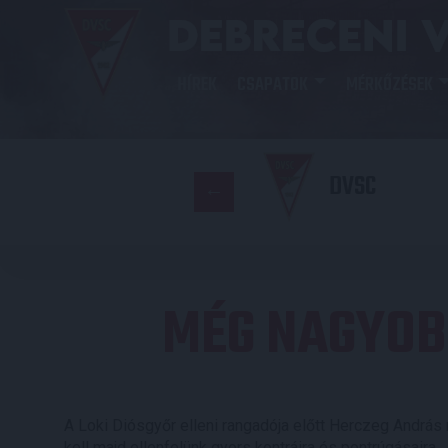
HÍREK
CSAPATOK
MÉRKŐZÉSEK
DVSC
MÉG NAGYOB
A Loki Diósgyőr elleni rangadója előtt Herczeg András n
kell majd ellenfelünk gyors kontráira és pontrúgásaira.