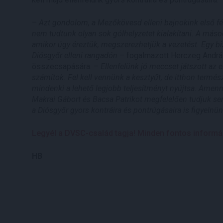
–
Azt gondolom, a Mezőkövesd elleni bajnokink első féli
nem tudtunk olyan sok gólhelyzetet kialakítani. A másod
amikor úgy éreztük, megszerezhetjük a vezetést. Egy b
Diósgyőr elleni rangadón –
fogalmazott Herczeg András,
összecsapására. –
Ellenfelünk jó meccset játszott az 
számítok. Fel kell vennünk a kesztyűt, de itthon termés
mindenki a lehető legjobb teljesítményt nyújtsa. Amenny
Makrai Gábort és Bacsa Patrikot megfelelően tudjuk sem
a Diósgyőr gyors kontráira és pontrúgásaira is figyelnünk
Legyél a DVSC-család tagja! Minden fontos információ
HB