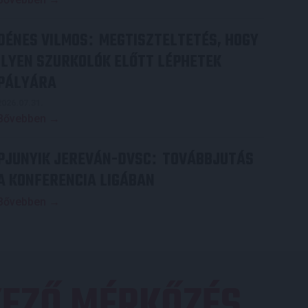
DÉNES VILMOS
MEGTISZTELTETÉS, HOGY
:
ILYEN SZURKOLÓK ELŐTT LÉPHETEK
PÁLYÁRA
2026.07.31.
Bővebben →
PJUNYIK JEREVÁN-DVSC
TOVÁBBJUTÁS
:
A KONFERENCIA LIGÁBAN
Bővebben →
EZŐ MÉRKŐZÉS