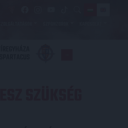
SZOLGÁLTATÁSOK
SZPONZOROK
KAPCSOLAT
YÍREGYHÁZA
FC
SPARTACUS
COPENHAGE
ESZ SZÜKSÉG