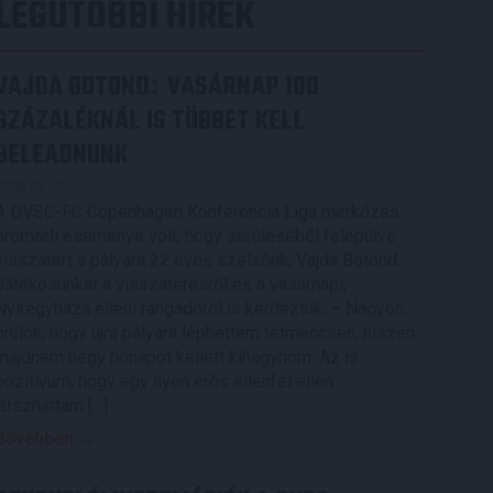
LEGUTÓBBI HÍREK
VAJDA BOTOND
VASÁRNAP 100
:
SZÁZALÉKNÁL IS TÖBBET KELL
BELEADNUNK
2026.08.07.
A DVSC-FC Copenhagen Konferencia Liga mérkőzés
örömteli eseménye volt, hogy sérüléséből felépülve
visszatért a pályára 22 éves szélsőnk, Vajda Botond.
Játékosunkat a visszatérésről és a vasárnapi,
Nyíregyháza elleni rangadóról is kérdeztük. – Nagyon
örülök, hogy újra pályára léphettem tétmeccsen, hiszen
majdnem négy hónapot kellett kihagynom. Az is
pozitívum, hogy egy ilyen erős ellenfél ellen
játszhattam […]
Bővebben →