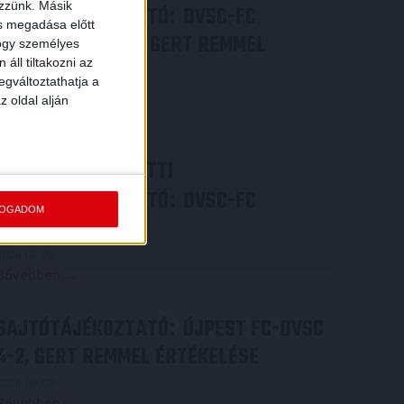
ezzünk. Másik
SAJTÓTÁJÉKOZTATÓ
DVSC-FC
:
ás megadása előtt
COPENHAGEN 0-3, GERT REMMEL
hogy személyes
áll tiltakozni az
ÉRTÉKELÉSE
egváltoztathatja a
2026.08.07.
z oldal alján
Bővebben →
VIDEÓ! MECCS ELŐTTI
SAJTÓTÁJÉKOZTATÓ
DVSC-FC
:
FOGADOM
COPENHAGEN
2026.08.05.
Bővebben →
SAJTÓTÁJÉKOZTATÓ
ÚJPEST FC-DVSC
:
4-2, GERT REMMEL ÉRTÉKELÉSE
2026.08.03.
Bővebben →