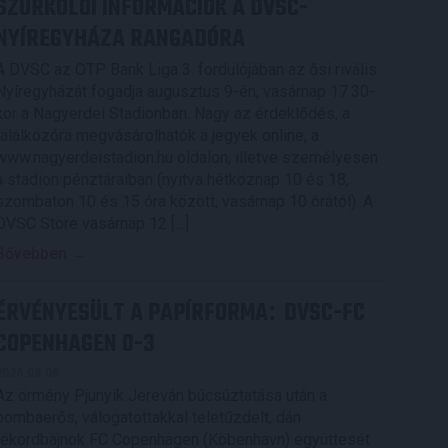
SZURKOLÓI INFORMÁCIÓK A DVSC-
NYÍREGYHÁZA RANGADÓRA
A DVSC az OTP Bank Liga 3. fordulójában az ősi rivális
Nyíregyházát fogadja augusztus 9-én, vasárnap 17.30-
kor a Nagyerdei Stadionban. Nagy az érdeklődés, a
találkozóra megvásárolhatók a jegyek online, a
www.nagyerdeistadion.hu oldalon, illetve személyesen
a stadion pénztáraiban (nyitva hétköznap 10 és 18,
szombaton 10 és 15 óra között, vasárnap 10 órától). A
DVSC Store vasárnap 12 […]
Bővebben →
ÉRVÉNYESÜLT A PAPÍRFORMA
DVSC-FC
:
COPENHAGEN 0-3
2026.08.06.
Az örmény Pjunyik Jereván búcsúztatása után a
bombaerős, válogatottakkal teletűzdelt, dán
rekordbajnok FC Copenhagen (Köbenhavn) együttesét