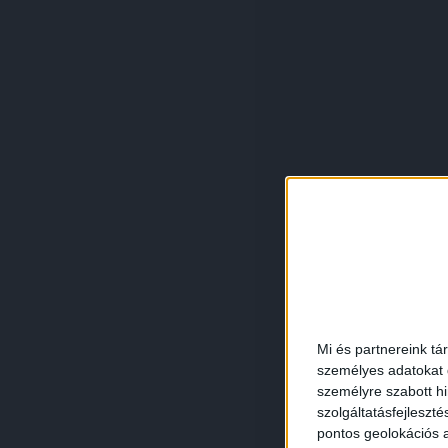
Mi és partnereink tá
személyes adatokat d
személyre szabott h
szolgáltatásfejleszté
pontos geolokációs a