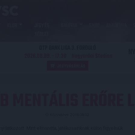
KLUB
JEGY ÉS
GALÉRIA
SHOP
AKADÉMIA
BÉRLET
OTP BANK LIGA 3. FORDULÓ
N
2026.08.09. - 17
30
Nagyerdei Stadion
:
JEGYVÁSÁRLÁS
B MENTÁLIS ERŐRE L
Közzétéve: 2018.08.03.
yilatkozott. Mint elmondta, játékosainknak külön figyelniük