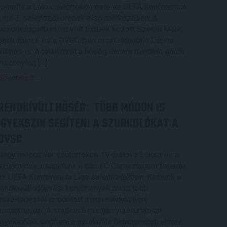
fogadta a Loki csütörtökön este az UEFA Konferencia
Liga 3. selejtezőkörének első mérkőzésén. A
kezdőcsapatban ott volt többek között Szécsi Márk,
Batik Bence és a DVSC-ben most debütáló Dénes
Vilmos is. A találkozót a hőség dacára mindkét gárda
viszonylag […]
Bővebben →
RENDKÍVÜLI HŐSÉG
TÖBB MÓDON IS
:
IGYEKSZIK SEGÍTENI A SZURKOLÓKAT A
DVSC
Nagy meccs vár csütörtökön 19 órától a Lokira és a
szurkolóira, csapatunk a dán FC Copenhagent fogadja
az UEFA Konferencia Liga selejtezőjében. Klubunk a
rendkívüli időjárási körülmények miatt több
intézkedésről is döntött a mai mérkőzésre
vonatkozóan. A stadion 6 pontján vízosztással
igyekszünk segíteni a szurkolók hidratációját, ehhez