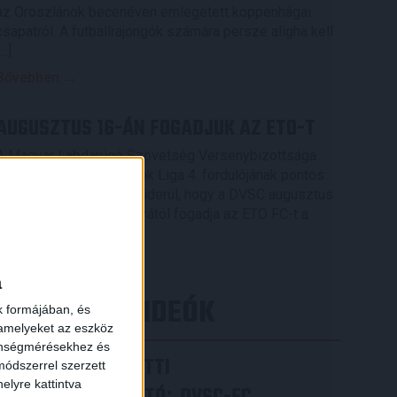
az Oroszlánok becenéven emlegetett koppenhágai
csapatról. A futballrajongók számára persze aligha kell
[…]
Bővebben →
AUGUSZTUS 16-ÁN FOGADJUK AZ ETO-T
A Magyar Labdarúgó Szövetség Versenybizottsága
elkészítette az OTP Bank Liga 4. fordulójának pontos
menetrendjét, melyből kiderül, hogy a DVSC augusztus
16-án, vasárnap 16.30 órától fogadja az ETO FC-t a
×
Nagyerdei Stadionban.
Bővebben →
a
LEGÚJABB VIDEÓK
k formájában, és
 amelyeket az eszköz
zönségmérésekhez és
VIDEÓ! MECCS ELŐTTI
ódszerrel szerzett
elyre kattintva
: