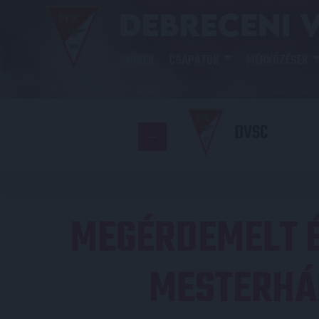
HÍREK
CSAPATOK
MÉRKŐZÉSEK
DVSC
MEGÉRDEMELT É
MESTERHÁ