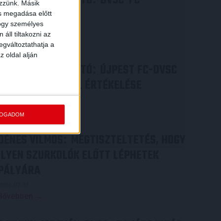
SAJTÓTÁJÉKOZTATÓ
DVSC-FC
ezzünk. Másik
COPENHAGEN
ás megadása előtt
hogy személyes
2026.08.05.
áll tiltakozni az
Bővebben →
egváltoztathatja a
z oldal alján
SAJTÓTÁJÉKOZTATÓ
ÚJPEST FC-DVSC
:
4-2, GERT REMMEL ÉRTÉKELÉSE
2026.08.03.
Bővebben →
FOGADOM
DÉNES VILMOS
MEGTISZTELTETÉS, HOGY
:
ILYEN SZURKOLÓK ELŐTT LÉPHETEK
PÁLYÁRA
2026.07.31.
Bővebben →