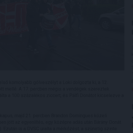
első komolyabb gólveszélyt a Loki dolgozta ki, a 12.
t mellé. A 17. percben mégis a vendégek szereztek
ta a 100 százalékos ziccert, és Pálfi Donátot kicselezve a
i kapus, majd 21. percben Brandon Domingues közeli
rcben jött az egyenlítés, egy középre adás után Bárány Donát
). Ezután is a DVSC uralta a mérkőzést, a szünetig szinte