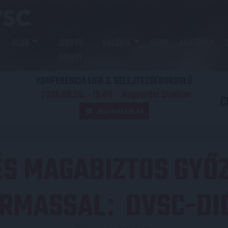
KLUB
JEGY ÉS
GALÉRIA
SHOP
AKADÉMIA
BÉRLET
KONFERENCIA LIGA 3. SELEJTEZŐFDORDULÓ
2026.08.06. - 19
00
Nagyerdei Stadion
:
C
JEGYVÁSÁRLÁS
S MAGABIZTOS GYŐ
RMASSAL
DVSC-DI
: