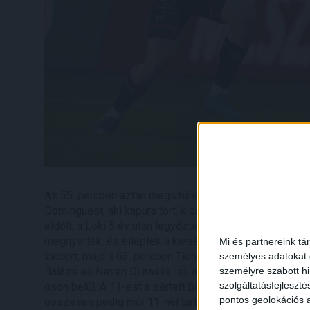
Az 55. percben aztán megszületett harmadik gólunk is
Dominguest, aki kapura tört, kicselezte védőjét, majd n
eldőlt, a Loki 5 év után legyőzte a Diósgyőrt. A miein
megnyerték, és elléptek a kiesést jelentő helyről. Az u
Mi és partnereink tá
ziccert, majd a 63. percben Tiehi lőtt kapufát. Beáll
személyes adatokat d
Balázs és Neven Djurasek is), a 68. percben pedig bünt
személyre szabott h
szolgáltatásfejleszté
oson belül. A 11-est a sértett biztosan értékesítette 
pontos geolokációs a
összesen pedig már 11-nél tart!