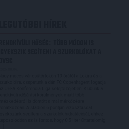
LEGUTÓBBI HÍREK
RENDKÍVÜLI HŐSÉG
TÖBB MÓDON IS
:
IGYEKSZIK SEGÍTENI A SZURKOLÓKAT A
DVSC
2026.08.06.
Nagy meccs vár csütörtökön 19 órától a Lokira és a
szurkolóira, csapatunk a dán FC Copenhagent fogadja
az UEFA Konferencia Liga selejtezőjében. Klubunk a
rendkívüli időjárási körülmények miatt több
intézkedésről is döntött a mai mérkőzésre
vonatkozóan. A stadion 6 pontján vízosztással
igyekszünk segíteni a szurkolók hidratációját, ehhez
kapcsolódóan az is fontos, hogy 0,5 liter űrtartalomig
[…]