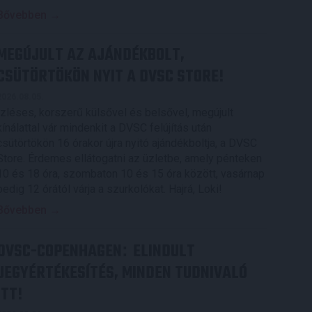
Bővebben →
MEGÚJULT AZ AJÁNDÉKBOLT,
CSÜTÖRTÖKÖN NYIT A DVSC STORE!
2026.08.05.
Ízléses, korszerű külsővel és belsővel, megújult
kínálattal vár mindenkit a DVSC felújítás után
csütörtökön 16 órakor újra nyitó ajándékboltja, a DVSC
Store. Érdemes ellátogatni az üzletbe, amely pénteken
10 és 18 óra, szombaton 10 és 15 óra között, vasárnap
pedig 12 órától várja a szurkolókat. Hajrá, Loki!
Bővebben →
DVSC-COPENHAGEN
ELINDULT
:
JEGYÉRTÉKESÍTÉS, MINDEN TUDNIVALÓ
ITT!