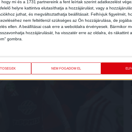
 hogy mi és a 1731 partnereink a fent leírtak szerint adatkezelést vég
elelő helyre kattintva elutasíthatja a hozzájárulást, vagy a hozzájárul
iókhoz juthat, és megváltoztathatja beállításait.
Felhívjuk figyelmét, 
ezeléséhez nem feltétlenül szükséges az Ön hozzájárulása, de jogában 
zelés ellen. A beállításai csak erre a weboldalra érvényesek. Bármikor m
isszavonhatja hozzájárulását, ha visszatér erre az oldalra, és rákattint a
lem" gombra.
ETŐSÉGEK
NEM FOGADOM EL
EL