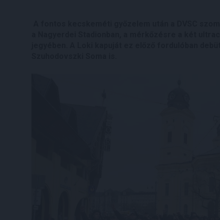
A fontos kecskeméti győzelem után a DVSC szomba
a Nagyerdei Stadionban, a mérkőzésre a két ultra
jegyében. A Loki kapuját ez előző fordulóban debüt
Szuhodovszki Soma is.