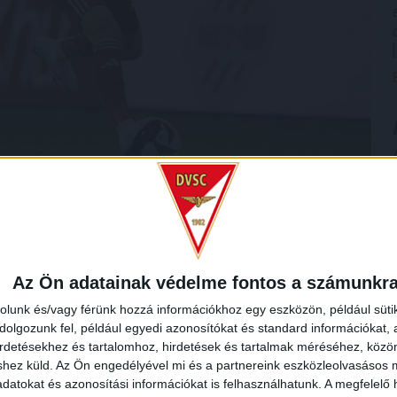
, Amos Youga szenzációs passzal ugratta ki Brandon
éhány méterről a kapuba lőtt (3-1). A 3 pont sorsa ezzel
Az Ön adatainak védelme fontos a számunkr
k ezzel három mérkőzés óta veretlenek, utóbbi két meccsüket
tolsó félóra is mozgalmas volt, előbb Pálfi Donát fogott
rolunk és/vagy férünk hozzá információkhoz egy eszközön, például süti
t Szűcs Tamás (később Maurides, Kocsis Gergő, Dzsudzsák
olgozunk fel, például egyedi azonosítókat és standard információkat,
etőhöz jutott a Loki, miután Bárány Donátot megrúgták a 16-
irdetésekhez és tartalomhoz, hirdetések és tartalmak méréséhez, kö
shez küld.
Az Ön engedélyével mi és a partnereink eszközleolvasásos m
(4-1), s megszerezte harmadik gólját a mérkőzésen,
datokat és azonosítási információkat is felhasználhatunk. A megfelelő h