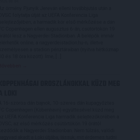
2026.08.04.
Az örmény Pjunyik Jereván elleni továbbjutás után a
DVSC folytatja útját az UEFA Konferencia Liga
selejtezőjében, a harmadik kör első mérkőzése a dán
FC Copenhagen ellen augusztus 6-án, csütörtökön 19
órától lesz a Nagyerdei Stadionban. A belépők immár
elérhetők online, a nagyerdeistadion.hu-n, illetve
személyesen a stadion pénztáraiban (nyitva hétköznap
10 és 18 óra között). Íme, […]
Bővebben →
KOPPENHÁGAI OROSZLÁNOKKAL KÜZD MEG
A LOKI
A 16-szoros dán bajnok, 10-szeres dán kupagyőztes
FC Copenhagen (Köbenhavn) együttesével küzd meg
az UEFA Konferencia Liga harmadik selejtezőkörében a
DVSC, az első mérkőzés csütörtökön 19 órától
kezdődik a Nagyerdei Stadionban. Nem túlzás, valódi
nagyvad akadt a Loki útjába, lássuk, mit érdemes tudni