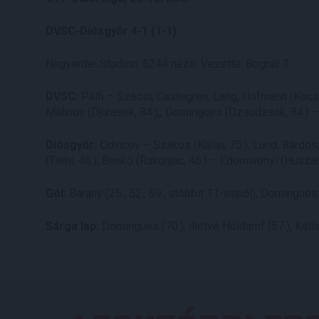
DVSC-Diósgyőr 4-1 (1-1).
Nagyerdei Stadion, 5244 néző. Vezette: Bognár T.
DVSC:
Pálfi – Szécsi, Castegren, Lang, Hofmann (Kocsis
Malinov (Djurasek, 84.),, Domingues (Dzsudzsák, 84.) –
Diósgyőr:
Odincov – Szakos (Kállai, 75.), Lund, Bárdos,
(Tiehi, 46.), Benkő (Rakonjac, 46.) – Edomwonyi (Husz
Gól:
Bárány (25., 52., 69., utóbbit 11-esből), Domingues 
Sárga lap:
Domingues (70.), illetve Holdamf (57.), Kállai