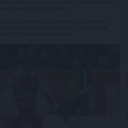
tt), de több gól nem esett a pihenőig. Jól jellemezte az
tések száma 24-1 volt a Loki javára…
s úgyis folytatódott. A 52. percben jött is a második
ről, majd 13 méterről a kapuba lőtt (2-1). Ez volt saját
ehát a DVSC, teljesen megérdemelten!