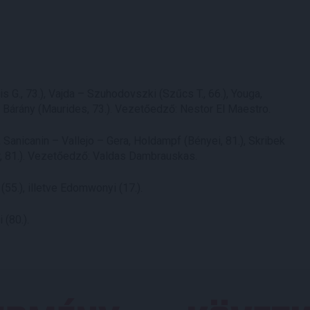
 G., 73.), Vajda – Szuhodovszki (Szűcs T., 66.), Youga,
 Bárány (Maurides, 73.). Vezetőedző: Nestor El Maestro.
 Sanicanin – Vallejo – Gera, Holdampf (Bényei, 81.), Skribek
ár, 81.). Vezetőedző: Valdas Dambrauskas.
(55.), illetve Edomwonyi (17.).
 (80.).