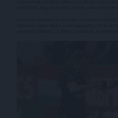
folyamatosan támadott (Malinov és Bárány is próbálkozo
első félidőt, hogy az ellenfél 16-osán belüli labdaérin
A második játékrész is debreceni fölénnyel kezdődött, é
debreceni találat, Bárány Donát remekül fordult le védőjé
nevelésű csatárunk 10. gólja a szezonban. Fordított t