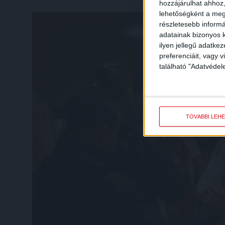
hozzájárulhat ahhoz,
lehetőségként a megf
részletesebb informác
adatainak bizonyos k
ilyen jellegű adatke
preferenciáit, vagy v
található "Adatvéde
TOVÁBBI LEH