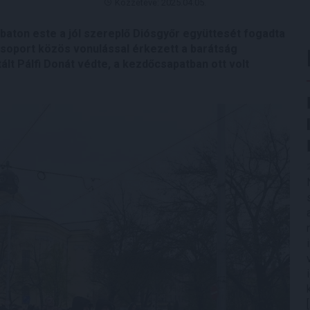
Közzétéve: 2025.04.05.
ton este a jól szereplő Diósgyőr együttesét fogadta
csoport közös vonulással érkezett a barátság
ált Pálfi Donát védte, a kezdőcsapatban ott volt