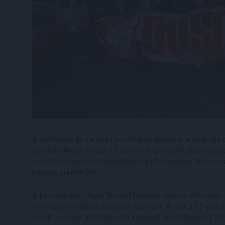
A mérkőzés jó iramban kezdődött, lüktetett a játék. Az 
percben Amos Youga 19 méterről nem sokkal bombázot
vezetést, egy rövid hazaadás után Edomwonyi kihasznál
kapuba gurított (0-1).
A folytatásban Vajda Botond lövését védte a diósgyőr
kísérleténél hárított bravúrral Odincov. Aztán a 25. pe
került szembe a hálóőrrel, s közelről nem hibázott (1-1