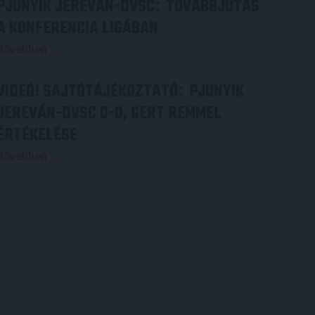
PJUNYIK JEREVÁN-DVSC
TOVÁBBJUTÁS
:
A KONFERENCIA LIGÁBAN
Bővebben →
VIDEÓ! SAJTÓTÁJÉKOZTATÓ
PJUNYIK
:
JEREVÁN-DVSC 0-0, GERT REMMEL
ÉRTÉKELÉSE
Bővebben →