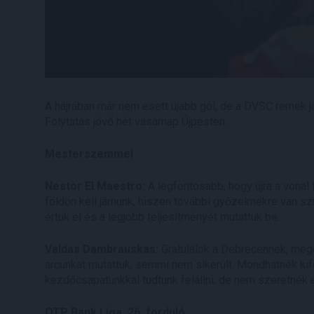
A hajrában már nem esett újabb gól, de a DVSC remek 
Folytatás jövő hét vasárnap Újpesten.
Mesterszemmel
Nestor El Maestro:
A legfontosabb, hogy újra a vonal 
földön kell járnunk, hiszen további győzelmekre van 
értük el és a legjobb teljesítményét mutattuk be.
Valdas Dambrauskas:
Gratulálok a Debrecennek, megé
arcunkat mutattuk, semmi nem sikerült. Mondhatnék kif
kezdőcsapatunkkal tudtunk felállni, de nem szeretnék e
OTP Bank Liga, 26. forduló.