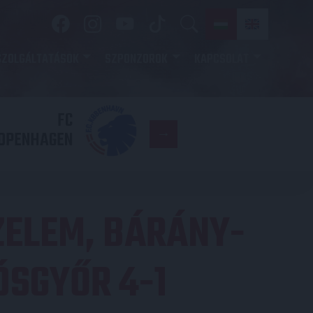
SZOLGÁLTATÁSOK
SZPONZOROK
KAPCSOLAT
FC
DVSC
OPENHAGEN
ZELEM, BÁRÁNY-
ÓSGYŐR 4-1