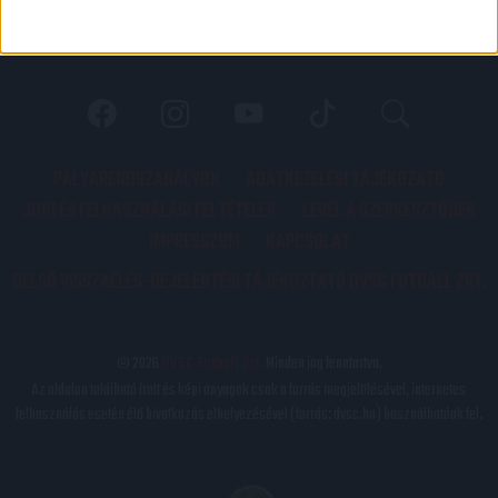
PÁLYARENDSZABÁLYOK
ADATKEZELÉSI TÁJÉKOZATÓ
JOGI ÉS FELHASZNÁLÁSI FELTÉTELEK
LEVÉL A SZERKESZTŐNEK
IMPRESSZUM
KAPCSOLAT
BELSŐ VISSZAÉLÉS-BEJELENTÉSI TÁJÉKOZTATÓ DVSC FUTBALL ZRT.
© 2026
DVSC Futball Zrt.
Minden jog fenntartva.
Az oldalon található írott és képi anyagok csak a forrás megjelölésével, internetes
felhasználás esetén élő hivatkozás elhelyezésével (forrás: dvsc.hu) használhatóak fel.