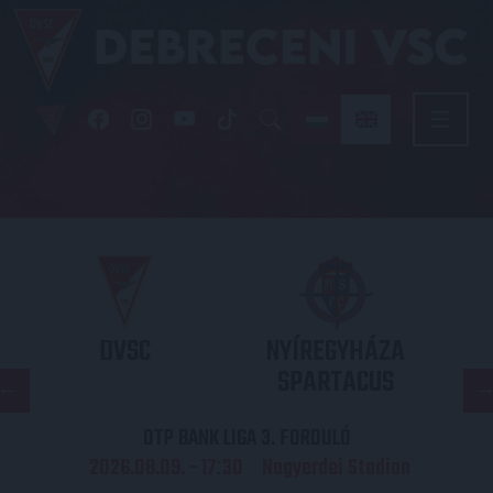
DVSC
NYÍREGYHÁZA
SPARTACUS
OTP BANK LIGA 3. FORDULÓ
2026.08.09. - 17
30
Nagyerdei Stadion
: