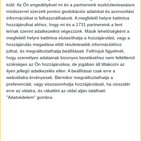
Nagy meccs vár csütörtökön 19 órától a Lokira és a
küld.
Az Ön engedélyével mi és a partnereink eszközleolvasásos
szurkolóira, csapatunk a dán FC Copenhagent fogadja az
módszerrel szerzett pontos geolokációs adatokat és azonosítási
UEFA Konferencia Liga selejtezőjében. Klubunk a rendkívüli
információkat is felhasználhatunk. A megfelelő helyre kattintva
időjárási körülmények miatt több intézkedésről is döntött a
hozzájárulhat ahhoz, hogy mi és a 1731 partnereink a fent
leírtak szerint adatkezelést végezzünk. Másik lehetőségként a
mai mérkőzésre vonatkozóan. A stadion 6 pontján
megfelelő helyre kattintva elutasíthatja a hozzájárulást, vagy a
vízosztással igyekszünk segíteni a szurkolók hidratációját,
hozzájárulás megadása előtt részletesebb információkhoz
ehhez kapcsolódóan az is fontos, hogy 0,5 liter űrtartalomig
juthat, és megváltoztathatja beállításait.
Felhívjuk figyelmét,
[…]
hogy személyes adatainak bizonyos kezeléséhez nem feltétlenül
Bővebben →
szükséges az Ön hozzájárulása, de jogában áll tiltakozni az
ilyen jellegű adatkezelés ellen. A beállításai csak erre a
MEGÚJULT AZ AJÁNDÉKBOLT, CSÜTÖRTÖKÖN
weboldalra érvényesek. Bármikor megváltoztathatja a
preferenciáit, vagy visszavonhatja hozzájárulását, ha visszatér
NYIT A DVSC STORE!
erre az oldalra, és rákattint az oldal alján található
"Adatvédelem" gombra.
2026.08.05.
Ízléses, korszerű külsővel és belsővel, megújult kínálattal
vár mindenkit a DVSC felújítás után csütörtökön 16 órakor
újra nyitó ajándékboltja, a DVSC Store. Érdemes ellátogatni
az üzletbe, amely pénteken 10 és 18 óra, szombaton 10 és
15 óra között, vasárnap pedig 12 órától várja a szurkolókat.
Hajrá, Loki!