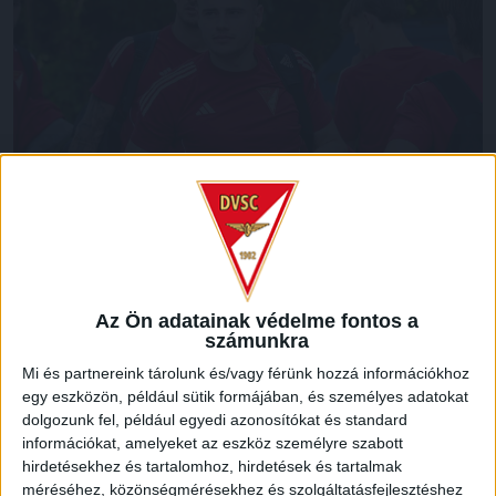
További képek: DVSC Facebook
Az Ön adatainak védelme fontos a
LEGUTÓBBI HÍREK
számunkra
Mi és partnereink tárolunk és/vagy férünk hozzá információkhoz
egy eszközön, például sütik formájában, és személyes adatokat
RENDKÍVÜLI HŐSÉG
TÖBB MÓDON IS
:
dolgozunk fel, például egyedi azonosítókat és standard
IGYEKSZIK SEGÍTENI A SZURKOLÓKAT A DVSC
információkat, amelyeket az eszköz személyre szabott
hirdetésekhez és tartalomhoz, hirdetések és tartalmak
2026.08.06.
méréséhez, közönségmérésekhez és szolgáltatásfejlesztéshez