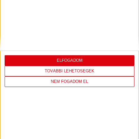
DVSC
FC
COPENHAGEN
19
:
00
ELFOGADOM
TOVÁBBI LEHETŐSÉGEK
NEM FOGADOM EL
2026-08-
KONFERENCIA LIGA 3.
MECCS
06 19:00
SELEJTEZŐFDORDULÓ
RÉSZLETEI
TOVÁBBI EREDMÉNYEK