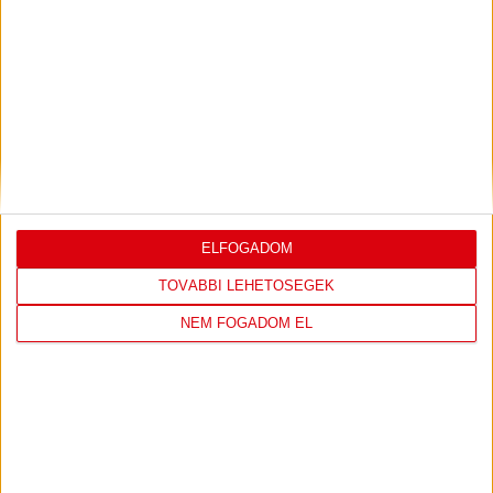
LEGUTÓBBI EREDMÉNY
DVSC
FC
COPENHAGEN
ELFOGADOM
19
:
00
TOVÁBBI LEHETŐSÉGEK
NEM FOGADOM EL
2026-08-
KONFERENCIA LIGA 3.
MECCS
06 19:00
SELEJTEZŐFDORDULÓ
RÉSZLETEI
TOVÁBBI EREDMÉNYEK