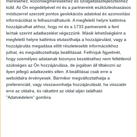
méréséhez, közönségmérésekhez és szolgáltatásfejlesztéshez
visszatért a pályára 22 éves szélsőnk, Vajda Botond.
küld.
Az Ön engedélyével mi és a partnereink eszközleolvasásos
Játékosunkat a visszatérésről és a vasárnapi, Nyíregyháza
módszerrel szerzett pontos geolokációs adatokat és azonosítási
elleni rangadóról is kérdeztük. – Nagyon örülök, hogy újra
információkat is felhasználhatunk. A megfelelő helyre kattintva
pályára léphettem tétmeccsen, hiszen majdnem négy
hozzájárulhat ahhoz, hogy mi és a 1733 partnereink a fent
hónapot kellett kihagynom. Az is pozitívum, hogy egy ilyen
leírtak szerint adatkezelést végezzünk. Másik lehetőségként a
erős ellenfél ellen játszhattam […]
megfelelő helyre kattintva elutasíthatja a hozzájárulást, vagy a
Bővebben →
hozzájárulás megadása előtt részletesebb információkhoz
juthat, és megváltoztathatja beállításait.
Felhívjuk figyelmét,
hogy személyes adatainak bizonyos kezeléséhez nem feltétlenül
SZURKOLÓI INFORMÁCIÓK A DVSC-
szükséges az Ön hozzájárulása, de jogában áll tiltakozni az
NYÍREGYHÁZA RANGADÓRA
ilyen jellegű adatkezelés ellen. A beállításai csak erre a
weboldalra érvényesek. Bármikor megváltoztathatja a
A DVSC az OTP Bank Liga 3. fordulójában az ősi rivális
preferenciáit, vagy visszavonhatja hozzájárulását, ha visszatér
Nyíregyházát fogadja augusztus 9-én, vasárnap 17.30-kor a
erre az oldalra, és rákattint az oldal alján található
Nagyerdei Stadionban. Nagy az érdeklődés, a találkozóra
"Adatvédelem" gombra.
megvásárolhatók a jegyek online, a
www.nagyerdeistadion.hu oldalon, illetve személyesen a
stadion pénztáraiban (nyitva hétköznap 10 és 18,
szombaton 10 és 15 óra között, vasárnap 10 órától). A DVSC
Store vasárnap 12 […]