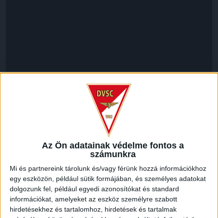
LEGUTÓBBI HÍREK
Az Ön adatainak védelme fontos a
számunkra
VAJDA BOTOND
VASÁRNAP 100
:
Mi és partnereink tárolunk és/vagy férünk hozzá információkhoz
SZÁZALÉKNÁL IS TÖBBET KELL BELEADNUNK
egy eszközön, például sütik formájában, és személyes adatokat
dolgozunk fel, például egyedi azonosítókat és standard
2026.08.07.
információkat, amelyeket az eszköz személyre szabott
A DVSC-FC Copenhagen Konferencia Liga mérkőzés
hirdetésekhez és tartalomhoz, hirdetések és tartalmak
örömteli eseménye volt, hogy sérüléséből felépülve