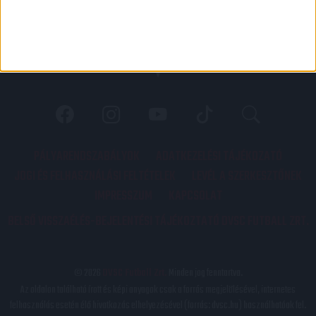
PÁLYARENDSZABÁLYOK
ADATKEZELÉSI TÁJÉKOZATÓ
JOGI ÉS FELHASZNÁLÁSI FELTÉTELEK
LEVÉL A SZERKESZTŐNEK
IMPRESSZUM
KAPCSOLAT
BELSŐ VISSZAÉLÉS-BEJELENTÉSI TÁJÉKOZTATÓ DVSC FUTBALL ZRT.
© 2026
DVSC Futball Zrt.
Minden jog fenntartva.
Az oldalon található írott és képi anyagok csak a forrás megjelölésével, internetes
felhasználás esetén élő hivatkozás elhelyezésével (forrás: dvsc.hu) használhatóak fel.