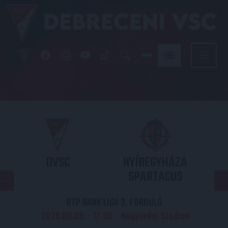
DVSC
NYÍREGYHÁZA
SPARTACUS
OTP BANK LIGA 3. FORDULÓ
2026.08.09. - 17
30
Nagyerdei Stadion
: