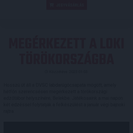
JEGYVÁSÁRLÁS
MEGÉRKEZETT A LOKI
TÖRÖKORSZÁGBA
Közzétéve: 2023.01.03.
Hosszú út áll a DVSC labdarúgócsapata mögött, amely
hétfőn szerencsésen megérkezett a törökországi
edzőtábor helyszínére, Belekbe. Játékosaink a mai napon
két edzéssel folytatják a felkészülést a január végi bajnoki
rajtra.