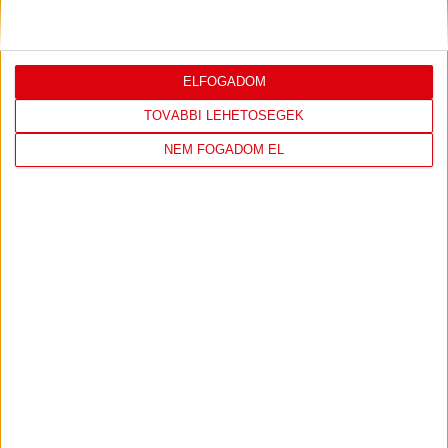
ÉRTÉKELÉSE
Bővebben →
ELFOGADOM
TOVÁBBI LEHETŐSÉGEK
NEM FOGADOM EL
LEGUTÓBBI EREDMÉNY
ÚJPEST FC
DVSC
4
-
2