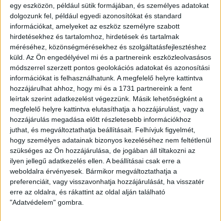
egy eszközön, például sütik formájában, és személyes adatokat
dolgozunk fel, például egyedi azonosítókat és standard
információkat, amelyeket az eszköz személyre szabott
hirdetésekhez és tartalomhoz, hirdetések és tartalmak
méréséhez, közönségmérésekhez és szolgáltatásfejlesztéshez
küld.
Az Ön engedélyével mi és a partnereink eszközleolvasásos
módszerrel szerzett pontos geolokációs adatokat és azonosítási
információkat is felhasználhatunk. A megfelelő helyre kattintva
hozzájárulhat ahhoz, hogy mi és a 1731 partnereink a fent
leírtak szerint adatkezelést végezzünk. Másik lehetőségként a
megfelelő helyre kattintva elutasíthatja a hozzájárulást, vagy a
hozzájárulás megadása előtt részletesebb információkhoz
juthat, és megváltoztathatja beállításait.
Felhívjuk figyelmét,
hogy személyes adatainak bizonyos kezeléséhez nem feltétlenül
szükséges az Ön hozzájárulása, de jogában áll tiltakozni az
ilyen jellegű adatkezelés ellen. A beállításai csak erre a
weboldalra érvényesek. Bármikor megváltoztathatja a
preferenciáit, vagy visszavonhatja hozzájárulását, ha visszatér
erre az oldalra, és rákattint az oldal alján található
"Adatvédelem" gombra.