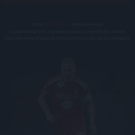
BELSŐ VISSZAÉLÉS-BEJELENTÉSI TÁJÉKOZTATÓ DVSC FUTBALL ZRT.
© 2026
DVSC Futball Zrt.
Minden jog fenntartva.
Az oldalon található írott és képi anyagok csak a forrás megjelölésével, internetes
felhasználás esetén élő hivatkozás elhelyezésével (forrás: dvsc.hu) használhatóak fel.