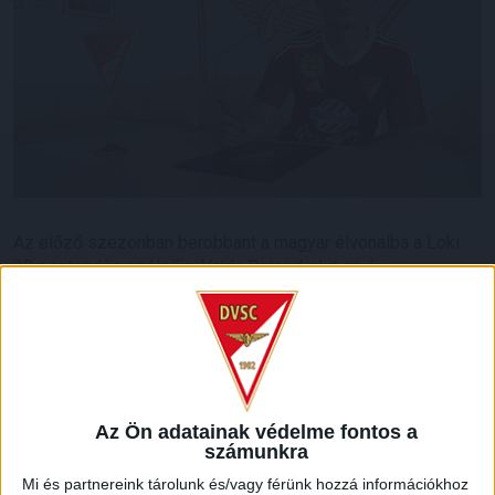
Az előző szezonban berobbant a magyar élvonalba a Loki
20 esztendős szélsője, Vajda Botond, akit az év
felfedezettjének választottak. Játékosunk 21 bajnokin lépett
pályára, 5 emlékezetes gólt szerzett, a szurkolók is gyorsan
megkedvelték. A DVSC most 2027-ig meghosszabbította
Vajda Botond szerződését, tehát a futballista és klub is
hosszú távra tervez.
Az Ön adatainak védelme fontos a
számunkra
Mi és partnereink tárolunk és/vagy férünk hozzá információkhoz