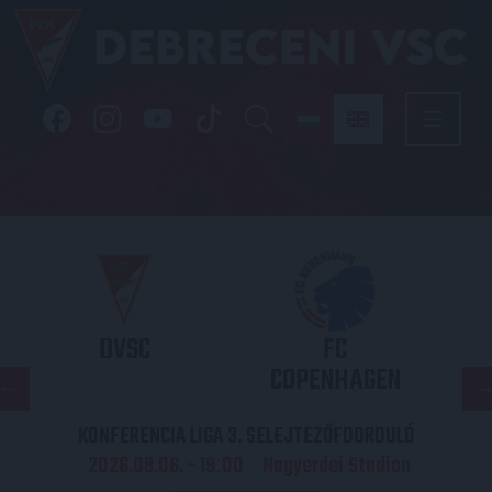
DVSC
FC
COPENHAGEN
KONFERENCIA LIGA 3. SELEJTEZŐFDORDULÓ
2026.08.06. - 19
00
Nagyerdei Stadion
: