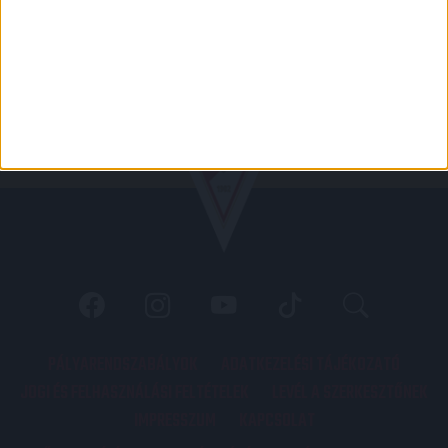
PÁLYARENDSZABÁLYOK
ADATKEZELÉSI TÁJÉKOZATÓ
JOGI ÉS FELHASZNÁLÁSI FELTÉTELEK
LEVÉL A SZERKESZTŐNEK
IMPRESSZUM
KAPCSOLAT