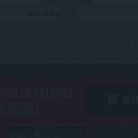
DVSC
DVSC
MECCS RÉSZLETEI
PBA ÉS VÁLASSZ
IRÁ
K KÖZÜL!