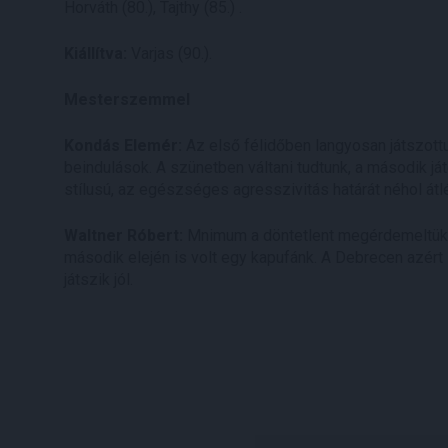
Horváth (80.), Tajthy (85.) .
Kiállítva:
Varjas (90.).
Mesterszemmel
Kondás Elemér:
Az első félidőben langyosan játszottu
beindulások. A szünetben váltani tudtunk, a második j
stílusú, az egészséges agresszivitás határát néhol átl
Waltner Róbert:
Mnimum a döntetlent megérdemeltük v
második elején is volt egy kapufánk. A Debrecen azért i
játszik jól.