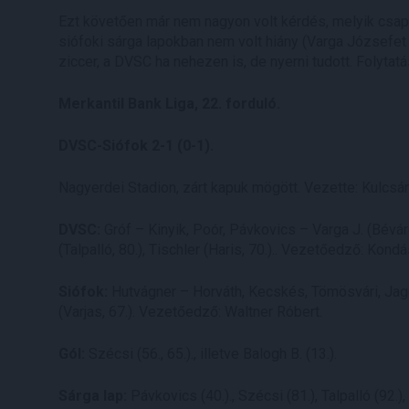
Ezt követően már nem nagyon volt kérdés, melyik csapa
siófoki sárga lapokban nem volt hiány (Varga Józsefet 
ziccer, a DVSC ha nehezen is, de nyerni tudott. Folyt
Merkantil Bank Liga, 22. forduló.
DVSC-Siófok 2-1 (0-1).
Nagyerdei Stadion, zárt kapuk mögött. Vezette: Kulcsár 
DVSC:
Gróf – Kinyik, Poór, Pávkovics – Varga J. (Bévár
(Talpalló, 80.), Tischler (Haris, 70.).. Vezetőedző: Kond
Siófok:
Hutvágner – Horváth, Kecskés, Tömösvári, Jagodic
(Varjas, 67.). Vezetőedző: Waltner Róbert.
Gól:
Szécsi (56., 65.)., illetve Balogh B. (13.).
Sárga lap:
Pávkovics (40.)., Szécsi (81.), Talpalló (92.),