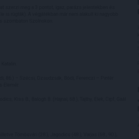
t szerzi meg a 3 pontot, igaz, parázs jelentekben és
le is rúgták). A végjátékban már nem alakult ki nagyobb
atás szombaton Szolnokon.
Katalin.
di, 86.) – Szécsi, Dzsudzsák, Bódi, Ferenczi – Pintér
ás Elemér.
s, Kiss B., Balogh B. (Hajnal, 68.), Tajthy, Elek, Cipf, Gaál
 illetve Tömösvári (28.), Jagodics (48.), Varjas (68., 90.),