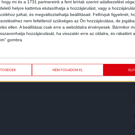
 hogy mi és a 1731 partnereink a fent leírtak szerint adatkezelést vég
elelő helyre kattintva elutasíthatja a hozzájárulást, vagy a hozzájárul
iókhoz juthat, és megváltoztathatja beállításait.
Felhívjuk figyelmét, 
ezeléséhez nem feltétlenül szükséges az Ön hozzájárulása, de jogában 
zelés ellen. A beállításai csak erre a weboldalra érvényesek. Bármikor m
isszavonhatja hozzájárulását, ha visszatér erre az oldalra, és rákattint a
lem" gombra.
ETŐSÉGEK
NEM FOGADOM EL
EL