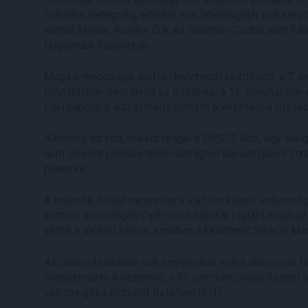
(sérülés, betegség, eltiltás) sok labdarúgóját volt kény
Korhut Mihály, Kusnyír Erik és Szatmári Csaba sem futh
Nagyerdei Stadionban.
Maga a meccs egy siófoki helyzettel kezdődött, a 7. pe
folytatásban sem javult az összkép, a 13. minutumban e
Loki kapujába, ezzel megszerezte a vezetést a frisse
A kérdés az volt, miként reagál a DVSC? Nos, egy ideig
nem sikerült próbára tenni Hutvágner kapust (akkor Dz
pihenőre.
A második félidő meghozta a várt fordulatot, sebességet
közben a vendégek Cipf révén kapufát rúgtak), majd a
védte a siófoki kapus, azonban a kipattanót Szécsi Márk
Az utolsó félórában már egyértelmű volt a debreceni 
megszerezte a vezetést, a 65. percben pedig Szécsi 
váltotta gólra közelről, belsővel (2-1).