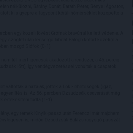
telen nélkülözni, Bárány Donát, Baráth Péter, Bényei Ágoston,
atott ki a gyepre a fagypont körüli hőmérséklet közepette a
rcben egy közeli lövést Grófnak bravúrral kellett védenie. A
gy szöglet után lecsorgó labdát Balogh kotort közelről a
bben mozgó Siófok (0-1).
 nem túl, mert igencsak akadozott a rendszer, a 45. percig
sudzsák lőtt), így vendégvezetéssel vonultak a csapatok
 váltottak a hazaiak, jöttek a Loki-lehetőségek (igaz,
z egyenlítés is. Az 56. percben Dzsudzsák csavarását még
 értékesíteni tudta (1-1).
fölény, egy remek Kinyik-passz után Ferenczi már majdnem
ténylegesen is, midőn Dzsudzsák Balázs ragyogó passzát