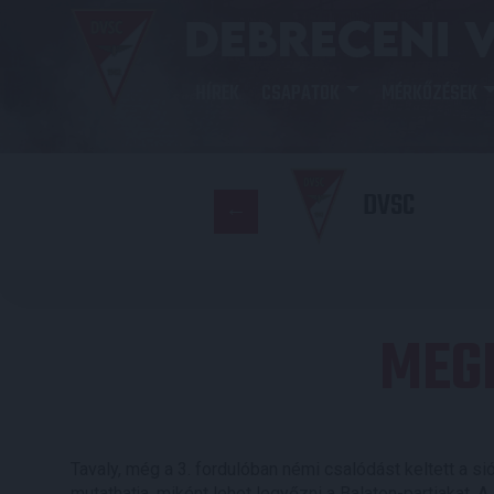
HÍREK
CSAPATOK
MÉRKŐZÉSEK
DVSC
MEG
Tavaly, még a 3. fordulóban némi csalódást keltett a sió
mutathatja, miként lehet legyőzni a Balaton-partiakat.