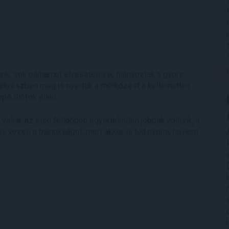
nk, sok párharcot elvesztettünk, hiányoztak a gyors
átékrészben meg is nyertük a mérkőzést a kellemetlen
épő Siófok ellen.
olna, az első félidőben egyértelműen jobbak voltunk, a
s vezeti a bajnokságot, mert akkor is tud nyerni, ha nem