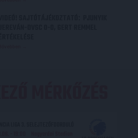
VIDEÓ! SAJTÓTÁJÉKOZTATÓ
PJUNYIK
:
JEREVÁN-DVSC 0-0, GERT REMMEL
ÉRTÉKELÉSE
Bővebben →
EZŐ MÉRKŐZÉS
CIA LIGA 3. SELEJTEZŐFDORDULÓ
06. - 19
00
Nagyerdei Stadion
: