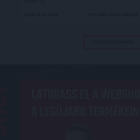
ÚJPEST FC
2026-08-02 15:30
OTP BANK LIGA 2. FORDULÓ
TOVÁBBI EREDMÉNYEK
OP
LÁTOGASS EL A WEBSHO
A LEGÚJABB TERMÉKEIN