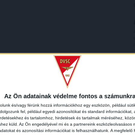
Az Ön adatainak védelme fontos a számunkr
rolunk és/vagy férünk hozzá információkhoz egy eszközön, például süti
olgozunk fel, például egyedi azonosítókat és standard információkat,
irdetésekhez és tartalomhoz, hirdetések és tartalmak méréséhez, kö
shez küld.
Az Ön engedélyével mi és a partnereink eszközleolvasásos m
datokat és azonosítási információkat is felhasználhatunk. A megfelelő h