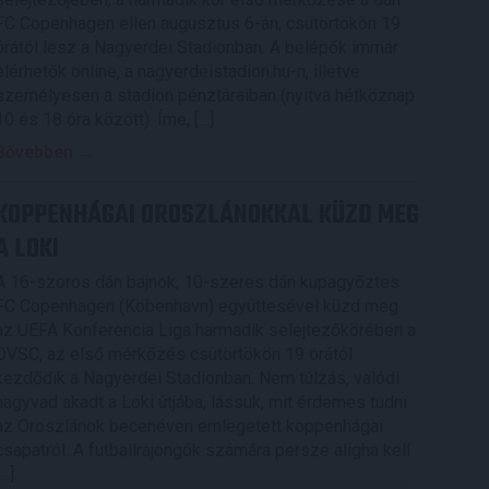
FC Copenhagen ellen augusztus 6-án, csütörtökön 19
órától lesz a Nagyerdei Stadionban. A belépők immár
elérhetők online, a nagyerdeistadion.hu-n, illetve
személyesen a stadion pénztáraiban (nyitva hétköznap
10 és 18 óra között). Íme, […]
Bővebben →
KOPPENHÁGAI OROSZLÁNOKKAL KÜZD MEG
A LOKI
A 16-szoros dán bajnok, 10-szeres dán kupagyőztes
FC Copenhagen (Köbenhavn) együttesével küzd meg
az UEFA Konferencia Liga harmadik selejtezőkörében a
DVSC, az első mérkőzés csütörtökön 19 órától
kezdődik a Nagyerdei Stadionban. Nem túlzás, valódi
nagyvad akadt a Loki útjába, lássuk, mit érdemes tudni
az Oroszlánok becenéven emlegetett koppenhágai
csapatról. A futballrajongók számára persze aligha kell
[…]