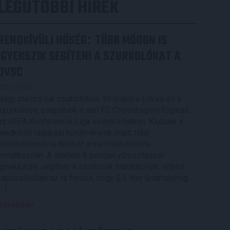
LEGUTÓBBI HÍREK
RENDKÍVÜLI HŐSÉG
TÖBB MÓDON IS
:
IGYEKSZIK SEGÍTENI A SZURKOLÓKAT A
DVSC
2026.08.06.
Nagy meccs vár csütörtökön 19 órától a Lokira és a
szurkolóira, csapatunk a dán FC Copenhagent fogadja
az UEFA Konferencia Liga selejtezőjében. Klubunk a
rendkívüli időjárási körülmények miatt több
intézkedésről is döntött a mai mérkőzésre
vonatkozóan. A stadion 6 pontján vízosztással
igyekszünk segíteni a szurkolók hidratációját, ehhez
kapcsolódóan az is fontos, hogy 0,5 liter űrtartalomig
[…]
Bővebben →