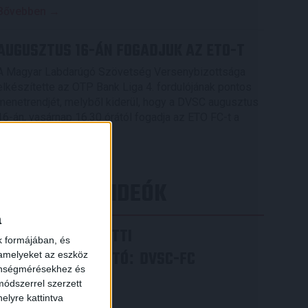
Bővebben →
AUGUSZTUS 16-ÁN FOGADJUK AZ ETO-T
A Magyar Labdarúgó Szövetség Versenybizottsága
elkészítette az OTP Bank Liga 4. fordulójának pontos
menetrendjét, melyből kiderül, hogy a DVSC augusztus
16-án, vasárnap 16.30 órától fogadja az ETO FC-t a
Nagyerdei Stadionban.
Bővebben →
×
LEGÚJABB VIDEÓK
a
VIDEÓ! MECCS ELŐTTI
k formájában, és
SAJTÓTÁJÉKOZTATÓ
DVSC-FC
:
 amelyeket az eszköz
zönségmérésekhez és
COPENHAGEN
ódszerrel szerzett
elyre kattintva
2026.08.05.