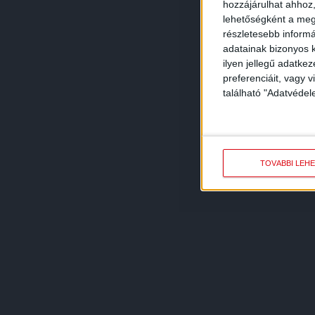
hozzájárulhat ahhoz,
lehetőségként a megf
részletesebb informác
adatainak bizonyos k
ilyen jellegű adatke
preferenciáit, vagy v
található "Adatvéde
TOVÁBBI LEH