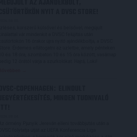
MEGÚJULT AZ AJÁNDÉKBOLT,
CSÜTÖRTÖKÖN NYIT A DVSC STORE!
2026.08.05.
Ízléses, korszerű külsővel és belsővel, megújult
kínálattal vár mindenkit a DVSC felújítás után
csütörtökön 16 órakor újra nyitó ajándékboltja, a DVSC
Store. Érdemes ellátogatni az üzletbe, amely pénteken
10 és 18 óra, szombaton 10 és 15 óra között, vasárnap
pedig 12 órától várja a szurkolókat. Hajrá, Loki!
Bővebben →
DVSC-COPENHAGEN
ELINDULT
:
JEGYÉRTÉKESÍTÉS, MINDEN TUDNIVALÓ
ITT!
2026.08.04.
Az örmény Pjunyik Jereván elleni továbbjutás után a
DVSC folytatja útját az UEFA Konferencia Liga
selejtezőjében, a harmadik kör első mérkőzése a dán