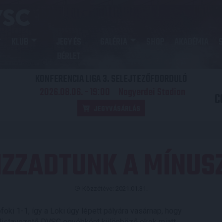
KLUB
JEGY ÉS
GALÉRIA
SHOP
AKADÉMIA
BÉRLET
KONFERENCIA LIGA 3. SELEJTEZŐFDORDULÓ
2026.08.06. - 19
00
Nagyerdei Stadion
:
C
JEGYVÁSÁRLÁS
IZZADTUNK A MÍNUS
Közzétéve: 2021.01.31.
foki 1-1, így a Loki úgy lépett pályára vasárnap, hogy
 A listavezető DVSC egyébként különböző okok miatt