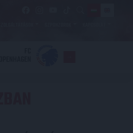
SZOLGÁLTATÁSOK
SZPONZOROK
KAPCSOLAT
FC
DVSC
OPENHAGEN
ZBAN