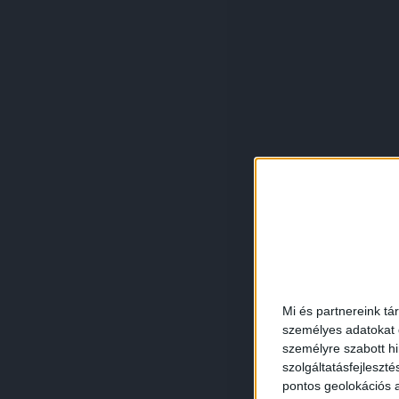
Mi és partnereink tá
személyes adatokat d
személyre szabott h
szolgáltatásfejleszté
pontos geolokációs a