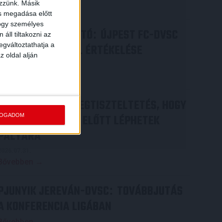
ezzünk. Másik
Bővebben →
ás megadása előtt
hogy személyes
SAJTÓTÁJÉKOZTATÓ
ÚJPEST FC-DVSC
:
áll tiltakozni az
egváltoztathatja a
4-2, GERT REMMEL ÉRTÉKELÉSE
z oldal alján
2026.08.03.
Bővebben →
DÉNES VILMOS
MEGTISZTELTETÉS, HOGY
:
FOGADOM
ILYEN SZURKOLÓK ELŐTT LÉPHETEK
PÁLYÁRA
2026.07.31.
Bővebben →
PJUNYIK JEREVÁN-DVSC
TOVÁBBJUTÁS
:
A KONFERENCIA LIGÁBAN
Bővebben →