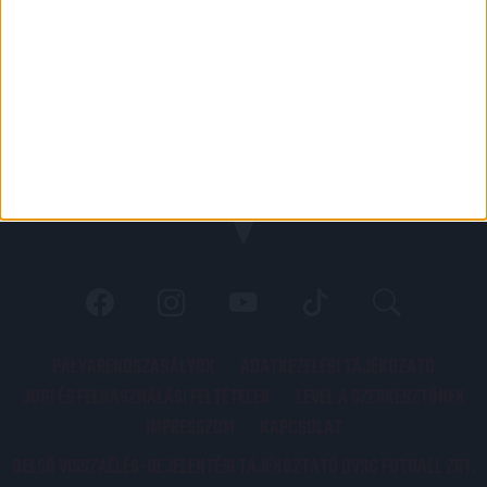
PÁLYARENDSZABÁLYOK
ADATKEZELÉSI TÁJÉKOZATÓ
JOGI ÉS FELHASZNÁLÁSI FELTÉTELEK
LEVÉL A SZERKESZTŐNEK
IMPRESSZUM
KAPCSOLAT
BELSŐ VISSZAÉLÉS-BEJELENTÉSI TÁJÉKOZTATÓ DVSC FUTBALL ZRT.