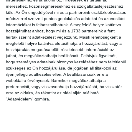
hirdetésekhez és tartalomhoz, hirdetések és tartalmak
NYÍREGYHÁZA 1-0
méréséhez, közönségmérésekhez és szolgáltatásfejlesztéshez
küld.
Az Ön engedélyével mi és a partnereink eszközleolvasásos
2026.08.09.
módszerrel szerzett pontos geolokációs adatokat és azonosítási
Hamisítatlan rangadóhangulatban lépett pályára a DVSC az
információkat is felhasználhatunk. A megfelelő helyre kattintva
OTP Bank Liga 3. fordulójában, hiszen vasárnap délután az
hozzájárulhat ahhoz, hogy mi és a 1733 partnereink a fent
ősi rivális Nyíregyházát fogadta. A kezdőcsapatban helyet
leírtak szerint adatkezelést végezzünk. Másik lehetőségként a
kapott az ifjú, saját nevelésű Sain Balázs is, a
megfelelő helyre kattintva elutasíthatja a hozzájárulást, vagy a
támadószekcióban Szendrei Ákost Dzsudzsák Balázs,
hozzájárulás megadása előtt részletesebb információkhoz
illetve a két szélről Dénes Vilmos és Cibla Flórián
juthat, és megváltoztathatja beállításait.
Felhívjuk figyelmét,
hogy személyes adatainak bizonyos kezeléséhez nem feltétlenül
támogatta. A mérkőzés jó iramban kezdődött, mindkét gárda
szükséges az Ön hozzájárulása, de jogában áll tiltakozni az
jelentkezett […]
ilyen jellegű adatkezelés ellen. A beállításai csak erre a
Bővebben →
weboldalra érvényesek. Bármikor megváltoztathatja a
preferenciáit, vagy visszavonhatja hozzájárulását, ha visszatér
KIKAPOTT A KIS LOKI
erre az oldalra, és rákattint az oldal alján található
"Adatvédelem" gombra.
2026.08.08.
A DVSC II. szombaton Pallagon a Füzesabony gárdáját
fogadta az NB III. Észak-keleti csoport 3. fordulójában, s
ezúttal nem tudott pontot szerezni. NB III. Észak-keleti
csoport, 3. forduló. DVSC II.-Füzesabony 1-2 (1-1). Pallag,