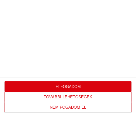
LEGUTÓBBI EREDMÉNY
ELFOGADOM
DVSC
NYÍREGYHÁZA
SPARTACUS
TOVÁBBI LEHETŐSÉGEK
NEM FOGADOM EL
1
-
0