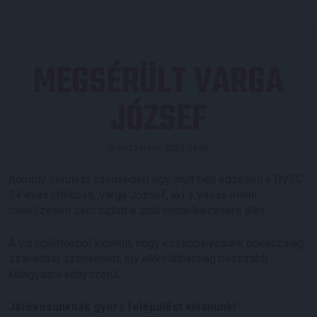
MEGSÉRÜLT VARGA
JÓZSEF
Közzétéve: 2023.04.06.
Komoly sérülést szenvedett egy múlt heti edzésen a DVSC
34 éves játékosa, Varga József, aki a Vasas elleni
mérkőzésen sem tudott a stáb rendelkezésére állni.
A vizsgálatokból kiderült, hogy középpályásunk bokaszalag-
szakadást szenvedett, így előreláthatólag hosszabb
kihagyásra kényszerül.
Játékosunknak gyors felépülést kívánunk!