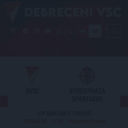
DVSC
NYÍREGYHÁZA
SPARTACUS
OTP BANK LIGA 3. FORDULÓ
2026.08.09. - 17
30
Nagyerdei Stadion
: