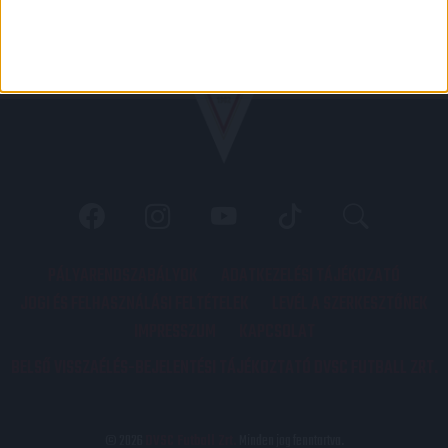
PÁLYARENDSZABÁLYOK
ADATKEZELÉSI TÁJÉKOZATÓ
JOGI ÉS FELHASZNÁLÁSI FELTÉTELEK
LEVÉL A SZERKESZTŐNEK
IMPRESSZUM
KAPCSOLAT
BELSŐ VISSZAÉLÉS-BEJELENTÉSI TÁJÉKOZTATÓ DVSC FUTBALL ZRT.
© 2026
DVSC Futball Zrt.
Minden jog fenntartva.