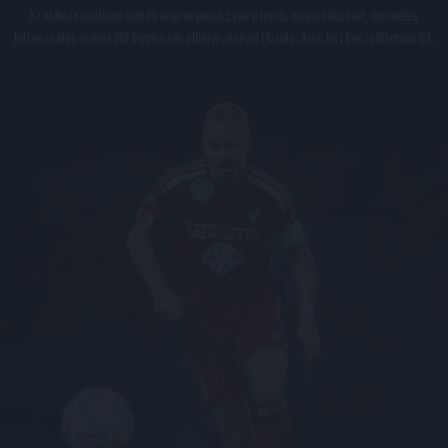
Az oldalon található írott és képi anyagok csak a forrás megjelölésével, internetes
felhasználás esetén élő hivatkozás elhelyezésével (forrás: dvsc.hu) használhatóak fel.