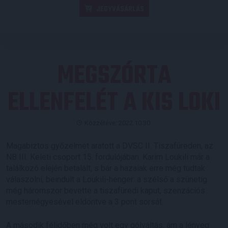
JEGYVÁSÁRLÁS
MEGSZÓRTA
ELLENFELÉT A KIS LOKI
Közzétéve: 2022.10.30.
Magabiztos győzelmet aratott a DVSC II. Tiszafüreden, az
NB III. Keleti csoport 15. fordulójában. Karim Loukili már a
találkozó elején betalált, s bár a hazaiak erre még tudtak
válaszolni, beindult a Loukili-henger: a szélső a szünetig
még háromszor bevette a tiszafüredi kaput, szenzációs
mesternégyesével eldöntve a 3 pont sorsát.
A második félidőben még volt egy gólváltás, ám a lényeg