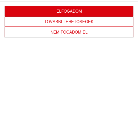
ELFOGADOM
LEGUTÓBBI EREDMÉNY
TOVÁBBI LEHETŐSÉGEK
NEM FOGADOM EL
DVSC
FC
COPENHAGEN
19
:
00
2026-08-
KONFERENCIA LIGA 3.
MECCS
06 19:00
SELEJTEZŐFDORDULÓ
RÉSZLETEI