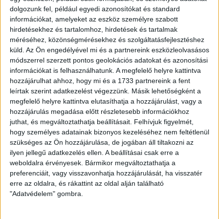
dolgozunk fel, például egyedi azonosítókat és standard
információkat, amelyeket az eszköz személyre szabott
hirdetésekhez és tartalomhoz, hirdetések és tartalmak
méréséhez, közönségmérésekhez és szolgáltatásfejlesztéshez
küld.
Az Ön engedélyével mi és a partnereink eszközleolvasásos
módszerrel szerzett pontos geolokációs adatokat és azonosítási
információkat is felhasználhatunk. A megfelelő helyre kattintva
hozzájárulhat ahhoz, hogy mi és a 1733 partnereink a fent
leírtak szerint adatkezelést végezzünk. Másik lehetőségként a
megfelelő helyre kattintva elutasíthatja a hozzájárulást, vagy a
hozzájárulás megadása előtt részletesebb információkhoz
juthat, és megváltoztathatja beállításait.
Felhívjuk figyelmét,
hogy személyes adatainak bizonyos kezeléséhez nem feltétlenül
szükséges az Ön hozzájárulása, de jogában áll tiltakozni az
LEGUTÓBBI HÍREK
ilyen jellegű adatkezelés ellen. A beállításai csak erre a
weboldalra érvényesek. Bármikor megváltoztathatja a
preferenciáit, vagy visszavonhatja hozzájárulását, ha visszatér
VAJDA BOTOND
VASÁRNAP 100
:
erre az oldalra, és rákattint az oldal alján található
"Adatvédelem" gombra.
SZÁZALÉKNÁL IS TÖBBET KELL BELEADNUNK
2026.08.07.