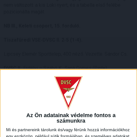
nem változott: a kis Loki nyert, és a tabella első felébe
pozicionálta magát.
NB III., Keleti csoport, 15. forduló.
Tiszafüredi VSE-DVSC II. 2-5 (1-4).
Lipcsey Elemér Sporttelep, 400 néző. Vezette: Sándor Cs.
DVSC II
.: Erdélyi – Szabó K., Saná Gomes (Pinte),
Romanchuk (Bökönyi), Tordai, Cibla (Takács), Farkas, Major,
Baranyai, Loukili, Batai (Sustyák). Vezetőedző: Máté Péter.
Gól:
Skulka (11.), Szabó V. (50.), illetve Loukili (6., 22., 35.,
38..), Batai (87.).
Az Ön adatainak védelme fontos a
számunkra
Mi és partnereink tárolunk és/vagy férünk hozzá információkhoz
egy eszközön, például sütik formájában, és személyes adatokat