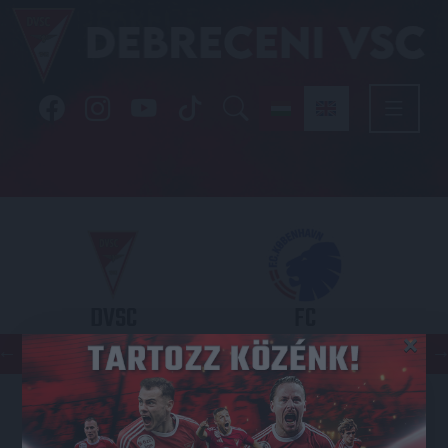
DVSC
FC
×
COPENHAGEN
KONFERENCIA LIGA 3. SELEJTEZŐFDORDULÓ
2026.08.06. - 19
00
Nagyerdei Stadion
: