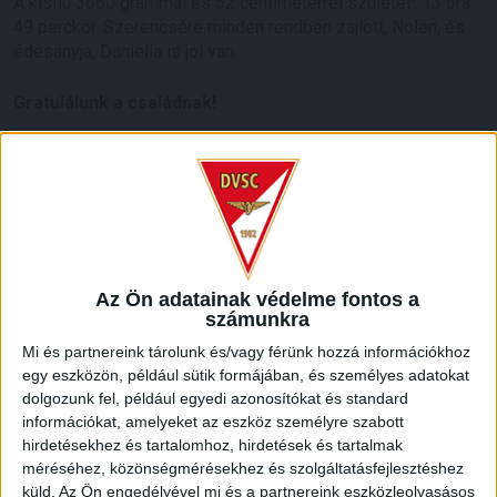
A kisfiú 3660 grammal és 52 centiméterrel született 13 óra
49 perckor. Szerencsére minden rendben zajlott, Nolen, és
édesanyja, Daniella is jól van.
Gratulálunk a családnak!
LEGUTÓBBI HÍREK
Az Ön adatainak védelme fontos a
MEGÚJULT AZ AJÁNDÉKBOLT, CSÜTÖRTÖKÖN
számunkra
NYIT A DVSC STORE!
Mi és partnereink tárolunk és/vagy férünk hozzá információkhoz
egy eszközön, például sütik formájában, és személyes adatokat
2026.08.05.
dolgozunk fel, például egyedi azonosítókat és standard
Ízléses, korszerű külsővel és belsővel, megújult kínálattal
információkat, amelyeket az eszköz személyre szabott
vár mindenkit a DVSC felújítás után csütörtökön 16 órakor
hirdetésekhez és tartalomhoz, hirdetések és tartalmak
újra nyitó ajándékboltja, a DVSC Store. Érdemes ellátogatni
méréséhez, közönségmérésekhez és szolgáltatásfejlesztéshez
az üzletbe, amely pénteken 10 és 18 óra, szombaton 10 és
küld.
Az Ön engedélyével mi és a partnereink eszközleolvasásos