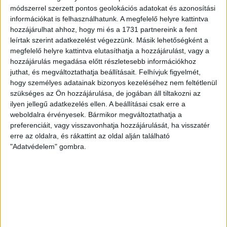
15 óra között, vasárnap pedig 12 órától várja a szurkolókat.
módszerrel szerzett pontos geolokációs adatokat és azonosítási
Hajrá, Loki!
információkat is felhasználhatunk. A megfelelő helyre kattintva
hozzájárulhat ahhoz, hogy mi és a 1731 partnereink a fent
Bővebben →
leírtak szerint adatkezelést végezzünk. Másik lehetőségként a
megfelelő helyre kattintva elutasíthatja a hozzájárulást, vagy a
DVSC-COPENHAGEN
ELINDULT
:
hozzájárulás megadása előtt részletesebb információkhoz
juthat, és megváltoztathatja beállításait.
Felhívjuk figyelmét,
JEGYÉRTÉKESÍTÉS, MINDEN TUDNIVALÓ ITT!
hogy személyes adatainak bizonyos kezeléséhez nem feltétlenül
2026.08.04.
szükséges az Ön hozzájárulása, de jogában áll tiltakozni az
Az örmény Pjunyik Jereván elleni továbbjutás után a DVSC
ilyen jellegű adatkezelés ellen. A beállításai csak erre a
weboldalra érvényesek. Bármikor megváltoztathatja a
folytatja útját az UEFA Konferencia Liga selejtezőjében, a
preferenciáit, vagy visszavonhatja hozzájárulását, ha visszatér
harmadik kör első mérkőzése a dán FC Copenhagen ellen
erre az oldalra, és rákattint az oldal alján található
augusztus 6-án, csütörtökön 19 órától lesz a Nagyerdei
"Adatvédelem" gombra.
Stadionban. A belépők immár elérhetők online, a
nagyerdeistadion.hu-n, illetve személyesen a stadion
pénztáraiban (nyitva hétköznap 10 és 18 óra között). Íme, […]
Bővebben →
KOPPENHÁGAI OROSZLÁNOKKAL KÜZD MEG A