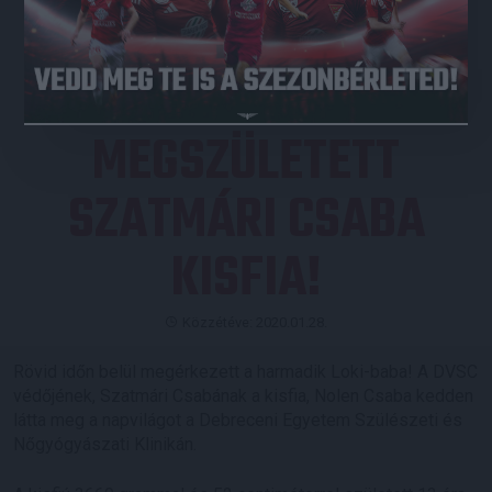
JEGYVÁSÁRLÁS
MEGSZÜLETETT
SZATMÁRI CSABA
KISFIA!
Közzétéve: 2020.01.28.
Rövid időn belül megérkezett a harmadik Loki-baba! A DVSC
védőjének, Szatmári Csabának a kisfia, Nolen Csaba kedden
látta meg a napvilágot a Debreceni Egyetem Szülészeti és
Nőgyógyászati Klinikán.