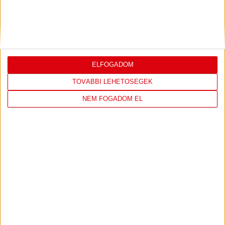
ÚJPEST FC
DVSC
4
-
2
ELFOGADOM
2026-08-02
OTP BANK LIGA 2.
MECCS
TOVÁBBI LEHETŐSÉGEK
15:30
FORDULÓ
RÉSZLETEI
NEM FOGADOM EL
TOVÁBBI EREDMÉNYEK
KÖVETKEZŐ MÉRKŐZÉS