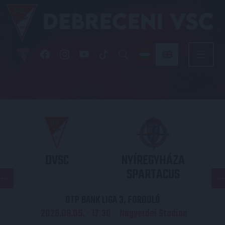
DVSC
NYÍREGYHÁZA
SPARTACUS
OTP BANK LIGA 3. FORDULÓ
2026.08.09. - 17
30
Nagyerdei Stadion
: