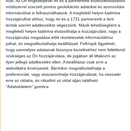
küld.
Az Ön engedélyével mi és a partnereink eszközleolvasásos
Bővebben →
módszerrel szerzett pontos geolokációs adatokat és azonosítási
információkat is felhasználhatunk. A megfelelő helyre kattintva
RENDKÍVÜLI HŐSÉG
TÖBB MÓDON IS
:
hozzájárulhat ahhoz, hogy mi és a 1731 partnereink a fent
leírtak szerint adatkezelést végezzünk. Másik lehetőségként a
IGYEKSZIK SEGÍTENI A SZURKOLÓKAT A DVSC
megfelelő helyre kattintva elutasíthatja a hozzájárulást, vagy a
hozzájárulás megadása előtt részletesebb információkhoz
Nagy meccs vár csütörtökön 19 órától a Lokira és a
juthat, és megváltoztathatja beállításait.
Felhívjuk figyelmét,
szurkolóira, csapatunk a dán FC Copenhagent fogadja az
hogy személyes adatainak bizonyos kezeléséhez nem feltétlenül
UEFA Konferencia Liga selejtezőjében. Klubunk a rendkívüli
szükséges az Ön hozzájárulása, de jogában áll tiltakozni az
időjárási körülmények miatt több intézkedésről is döntött a
ilyen jellegű adatkezelés ellen. A beállításai csak erre a
mai mérkőzésre vonatkozóan. A stadion 6 pontján
weboldalra érvényesek. Bármikor megváltoztathatja a
vízosztással igyekszünk segíteni a szurkolók hidratációját,
preferenciáit, vagy visszavonhatja hozzájárulását, ha visszatér
ehhez kapcsolódóan az is fontos, hogy 0,5 liter űrtartalomig
erre az oldalra, és rákattint az oldal alján található
[…]
"Adatvédelem" gombra.
Bővebben →
MEGÚJULT AZ AJÁNDÉKBOLT, CSÜTÖRTÖKÖN
NYIT A DVSC STORE!
2026.08.05.