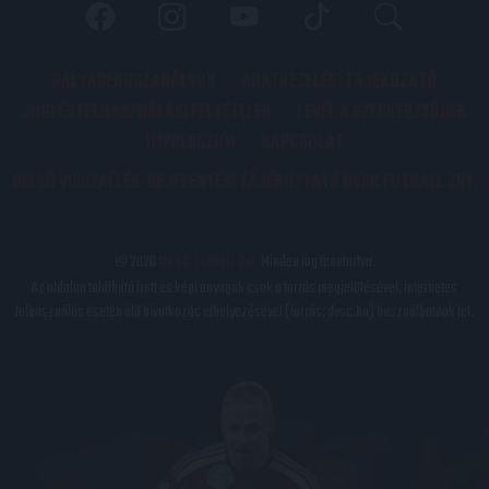
PÁLYARENDSZABÁLYOK
ADATKEZELÉSI TÁJÉKOZATÓ
JOGI ÉS FELHASZNÁLÁSI FELTÉTELEK
LEVÉL A SZERKESZTŐNEK
IMPRESSZUM
KAPCSOLAT
BELSŐ VISSZAÉLÉS-BEJELENTÉSI TÁJÉKOZTATÓ DVSC FUTBALL ZRT.
© 2026
DVSC Futball Zrt.
Minden jog fenntartva.
Az oldalon található írott és képi anyagok csak a forrás megjelölésével, internetes
felhasználás esetén élő hivatkozás elhelyezésével (forrás: dvsc.hu) használhatóak fel.