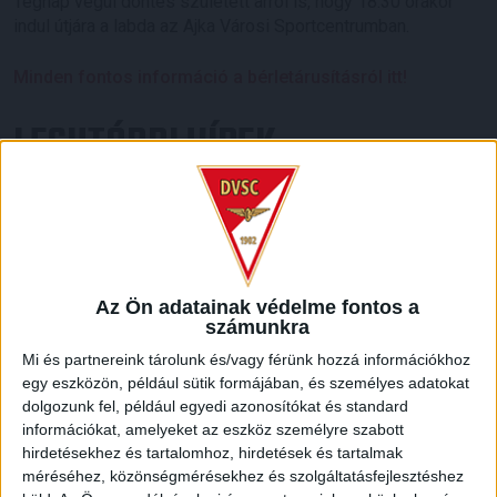
Tegnap végül döntés született arról is, hogy 18.30 órakor
indul útjára a labda az Ajka Városi Sportcentrumban.
Minden fontos információ a bérletárusításról itt!
LEGUTÓBBI HÍREK
ÉRVÉNYESÜLT A PAPÍRFORMA
DVSC-FC
:
COPENHAGEN 0-3
2026.08.06.
Az örmény Pjunyik Jereván búcsúztatása után a bombaerős,
Az Ön adatainak védelme fontos a
számunkra
válogatottakkal teletűzdelt, dán rekordbajnok FC
Copenhagen (Köbenhavn) együttesét fogadta a Loki
Mi és partnereink tárolunk és/vagy férünk hozzá információkhoz
csütörtökön este az UEFA Konferencia Liga 3.
egy eszközön, például sütik formájában, és személyes adatokat
selejtezőkörének első mérkőzésén. A kezdőcsapatban ott
dolgozunk fel, például egyedi azonosítókat és standard
volt többek között Szécsi Márk, Batik Bence és a DVSC-ben
információkat, amelyeket az eszköz személyre szabott
most debütáló Dénes Vilmos is. A találkozót a hőség dacára
hirdetésekhez és tartalomhoz, hirdetések és tartalmak
mindkét gárda viszonylag […]
méréséhez, közönségmérésekhez és szolgáltatásfejlesztéshez